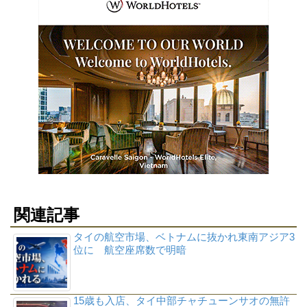
関連記事
タイの航空市場、ベトナムに抜かれ東南アジア3
位に 航空座席数で明暗
15歳も入店、タイ中部チャチューンサオの無許