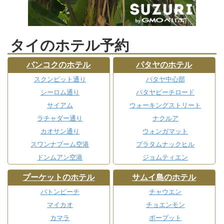
タイのホテル予約
バンコクのホテル
パタヤのホテル
スクンビット通り
パタヤ中心部
シーロム通り
パタヤビーチロード
サイアム
ウォーキングストリート
ラチャダー通り
ナクルア
カオサン通り
ウォンガマット
スワンナプーム空港
プラタムナックヒル
ドンムアン空港
ジョムティエン
プーケットのホテル
サムイ島のホテル
パトンビーチ
チャウエン
マイカオ
チョエンモン
カマラ
ボープット