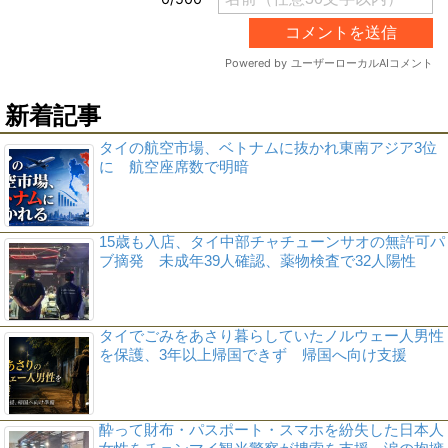
新着記事
タイの航空市場、ベトナムに抜かれ東南アジア3位
に 航空座席数で明暗
15歳も入店、タイ中部チャチューンサオの無許可パ
ブ摘発 未成年39人確認、薬物検査で32人陽性
タイでごみをあさり暮らしていたノルウェー人男性
を保護、3年以上帰国できず 帰国へ向け支援
酔って財布・パスポート・スマホを紛失した日本人