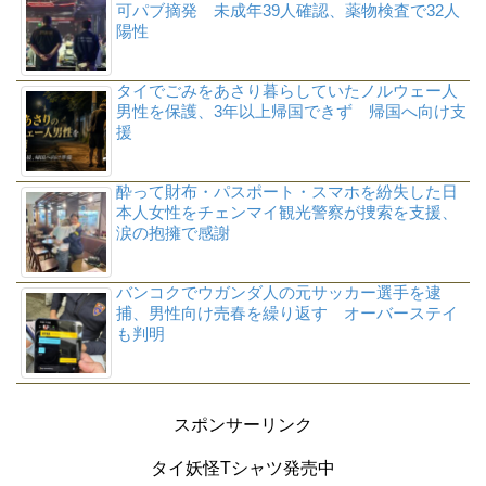
可パブ摘発 未成年39人確認、薬物検査で32人
陽性
タイでごみをあさり暮らしていたノルウェー人
男性を保護、3年以上帰国できず 帰国へ向け支
援
酔って財布・パスポート・スマホを紛失した日
本人女性をチェンマイ観光警察が捜索を支援、
涙の抱擁で感謝
バンコクでウガンダ人の元サッカー選手を逮
捕、男性向け売春を繰り返す オーバーステイ
も判明
スポンサーリンク
タイ妖怪Tシャツ発売中