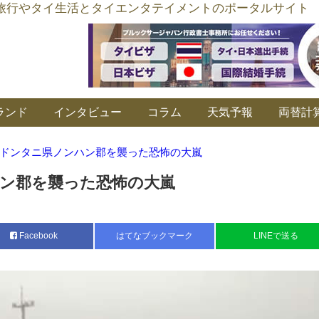
อร์ลิงค์ タイ旅行やタイ生活とタイエンタテイメントのポータルサイト
ランド
インタビュー
コラム
天気予報
両替計
ドンタニ県ノンハン郡を襲った恐怖の大嵐
ン郡を襲った恐怖の大嵐
Facebook
はてなブックマーク
LINEで送る