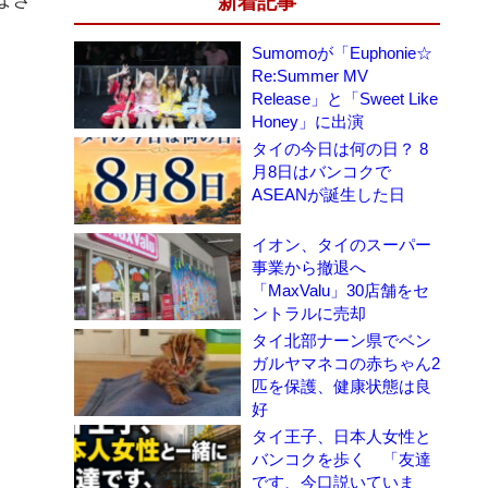
新着記事
Sumomoが「Euphonie☆
Re:Summer MV
Release」と「Sweet Like
Honey」に出演
タイの今日は何の日？ 8
月8日はバンコクで
ASEANが誕生した日
イオン、タイのスーパー
事業から撤退へ
「MaxValu」30店舗をセ
ントラルに売却
タイ北部ナーン県でベン
ガルヤマネコの赤ちゃん2
匹を保護、健康状態は良
好
タイ王子、日本人女性と
バンコクを歩く 「友達
です、今口説いていま