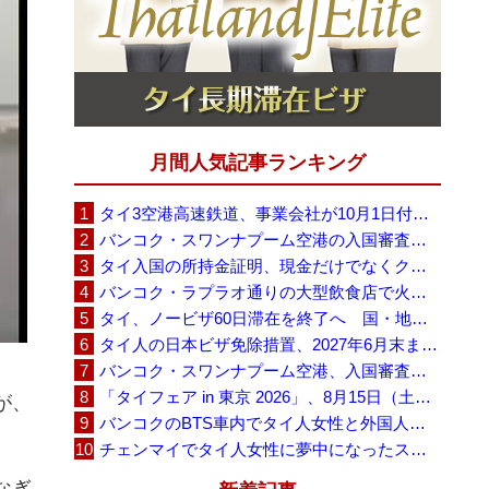
月間人気記事ランキング
タイ3空港高速鉄道、事業会社が10月1日付の契約終了を通知 「現時点での撤退決定ではない」
バンコク・スワンナプーム空港の入国審査に長蛇の列、SNSで「3～4時間待ち」との投稿が拡散
タイ入国の所持金証明、現金だけでなくクレジットカードや銀行明細も提示可能
バンコク・ラプラオ通りの大型飲食店で火災、27人死亡・多数負傷
タイ、ノービザ60日滞在を終了へ 国・地域別に30日・15日へ再編
タイ人の日本ビザ免除措置、2027年6月末まで延長 不安広がる中でひとまず安堵
バンコク・スワンナプーム空港、入国審査で2～3時間待ちの時間帯も 審査厳格化と人員不足が影響か
「タイフェア in 東京 2026」、8月15日（土）・16日（日）に代々木公園で開催
が、
バンコクのBTS車内でタイ人女性と外国人学生グループが口論、騒音めぐる動画が拡散
チェンマイでタイ人女性に夢中になったスウェーデン人男性、全財産を失い捨てられる
なぎ