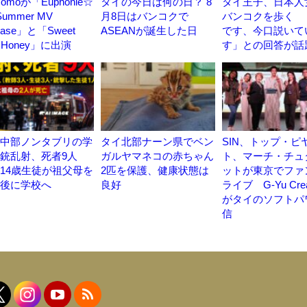
omoが「Euphonie☆
タイの今日は何の日？ 8
タイ王子、日本人
Summer MV
月8日はバンコクで
バンコクを歩く 
ease」と「Sweet
ASEANが誕生した日
です、今口説いて
e Honey」に出演
す」との回答が話
中部ノンタブリの学
タイ北部ナーン県でベン
SIN、トップ・ピ
銃乱射、死者9人
ガルヤマネコの赤ちゃん
ト、マーチ・チュ
14歳生徒が祖父母を
2匹を保護、健康状態は
ットが東京でファ
後に学校へ
良好
ライブ G-Yu Crea
がタイのソフトパ
信