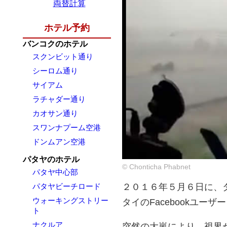
両替計算
ホテル予約
バンコクのホテル
スクンビット通り
シーロム通り
サイアム
ラチャダー通り
カオサン通り
スワンナプーム空港
ドンムアン空港
パタヤのホテル
© Chonticha Phabnet
パタヤ中心部
パタヤビーチロード
２０１６年５月６日に、
ウォーキングストリー
タイのFacebookユーザー
ト
ナクルア
突然の大嵐により、視界