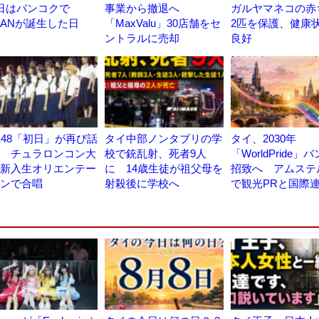
日はバンコクで
事業から撤退へ
ガルヤマネコの赤
EANが誕生した日
「MaxValu」30店舗をセ
2匹を保護、健康
ントラルに売却
良好
K48「初日」が再び話
タイ中部ノンタブリの学
タイ、2030年
 チュラロンコン大
校で銃乱射、死者9人
「WorldPride」
新入生オリエンテー
に 14歳生徒が祖父母を
招致へ アムステ
ンで合唱
射殺後に学校へ
で観光PRと国際