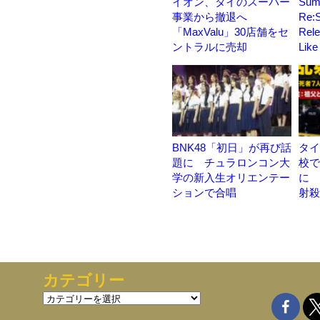
イオン、タイのスーパー
Sum
事業から撤退へ
Re:
「MaxValu」30店舗をセ
Rel
ントラルに売却
Lik
BNK48「初日」が再び話
タイ
題に チュラロンコン大
校で
学の新入生オリエンテー
に 
ションで合唱
射殺
カテゴリー
カ
テ