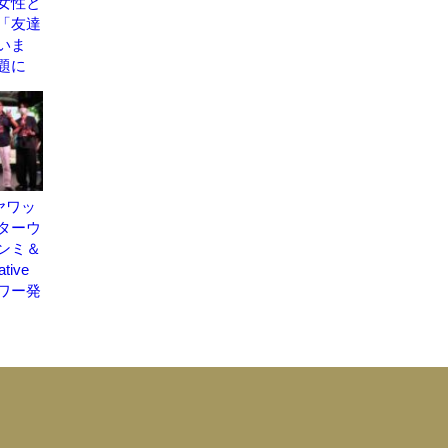
女性と
「友達
いま
題に
ヤワッ
ターウ
ンミ＆
tive
ワー発