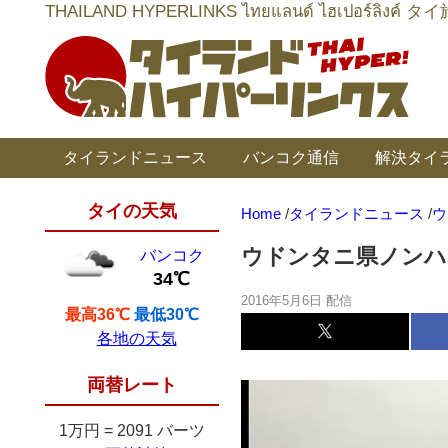
THAILAND HYPERLINKS ไทยแลนด์ ไฮเป
タイランドニュース
バンコク通信
解決タイ
タイの天気
Home
/
タイランドニュース
/
ウ
ウドンタニ県ノンハ
バンコク
34℃
2016年5月6日 配信
最高36℃
最低30℃
各地の天気
両替レート
1万円
=
2091 バーツ