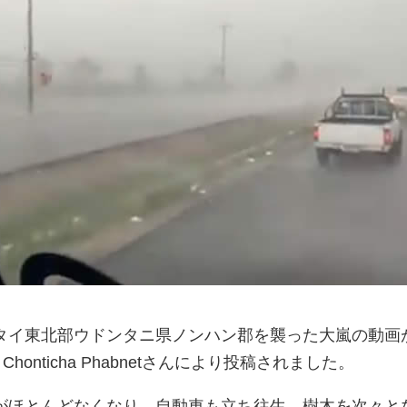
タイ東北部ウドンタニ県ノンハン郡を襲った大嵐の動画
 Chonticha Phabnetさんにより投稿されました。
がほとんどなくなり、自動車も立ち往生。樹木を次々と