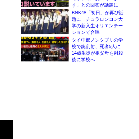
す」との回答が話題に
BNK48「初日」が再び話
題に チュラロンコン大
学の新入生オリエンテー
ションで合唱
タイ中部ノンタブリの学
校で銃乱射、死者9人に
14歳生徒が祖父母を射殺
後に学校へ