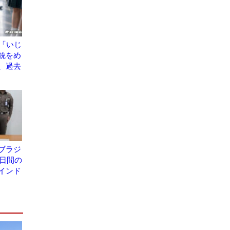
が「いじ
銃をめ
、過去
ブラジ
7日間の
インド