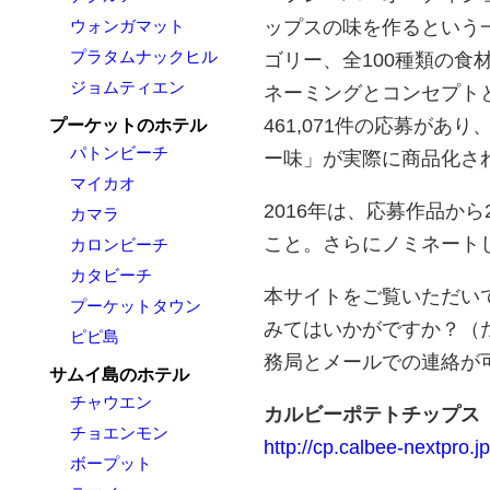
ップスの味を作るという
ウォンガマット
プラタムナックヒル
ゴリー、全100種類の食
ジョムティエン
ネーミングとコンセプト
461,071件の応募が
プーケットのホテル
パトンビーチ
ー味」が実際に商品化さ
マイカオ
2016年は、応募作品か
カマラ
こと。さらにノミネートし
カロンビーチ
カタビーチ
本サイトをご覧いただい
プーケットタウン
みてはいかがですか？（
ピピ島
務局とメールでの連絡が
サムイ島のホテル
チャウエン
カルビーポテトチップス 
チョエンモン
http://cp.calbee-nextpro.jp
ボープット