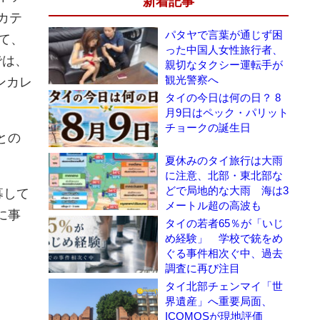
新着記事
カテ
パタヤで言葉が通じず困
て、
った中国人女性旅行者、
では、
親切なタクシー運転手が
観光警察へ
ンカレ
タイの今日は何の日？ 8
月9日はペック・パリット
チョークの誕生日
との
夏休みのタイ旅行は大雨
に注意、北部・東北部な
どで局地的な大雨 海は3
募して
メートル超の高波も
に事
タイの若者65％が「いじ
め経験」 学校で銃をめ
ぐる事件相次ぐ中、過去
調査に再び注目
タイ北部チェンマイ「世
界遺産」へ重要局面、
ICOMOSが現地評価