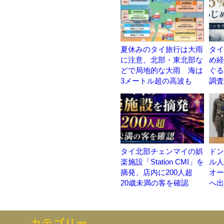
夏休みのタイ旅行は大雨
タイ
に注意、北部・東北部な
め経
どで局地的な大雨 海は
ぐる
3メートル超の高波も
調査
タイ北部チェンマイの娯
ドン
楽施設「Station CMI」を
ル人
摘発、店内に200人超
オー
20歳未満の客を確認
へ出
カテゴリー