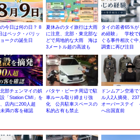
の今日は何の日？ 8
夏休みのタイ旅行は大雨
タイの若者65％
日はペック・パリッ
に注意、北部・東北部な
め経験」 学校で
ョークの誕生日
どで局地的な大雨 海は
ぐる事件相次ぐ中
3メートル超の高波も
調査に再び注目
北部チェンマイの娯
パタヤ・ビーチ周辺で駐
ドンムアン空港で
「Station CMI」を
車ルール取り締まり強
ル人2人摘発、23
、店内に200人超
化 公共駐車スペースの
オーバーステイ 
歳未満の客を確認
私的占有も禁止
へ出国直前