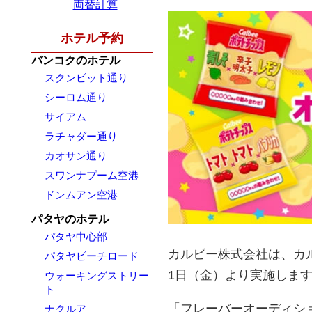
両替計算
ホテル予約
バンコクのホテル
スクンビット通り
シーロム通り
サイアム
ラチャダー通り
カオサン通り
スワンナプーム空港
ドンムアン空港
パタヤのホテル
パタヤ中心部
カルビー株式会社は、カル
パタヤビーチロード
1日（金）より実施しま
ウォーキングストリー
ト
「フレーバーオーディショ
ナクルア