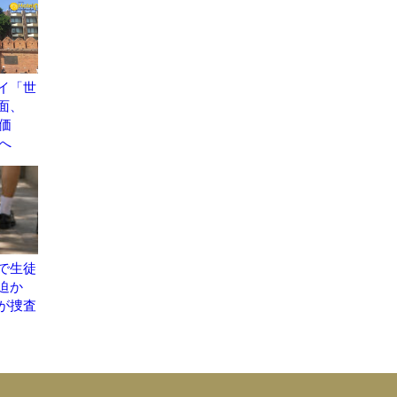
イ「世
面、
地評価
議へ
で生徒
脅迫か
が捜査