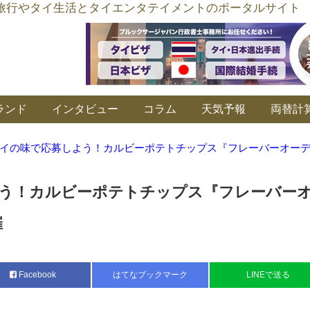
อร์ลิงค์ タイ旅行やタイ生活とタイエンタテイメントのポータルサイト
ランド
インタビュー
コラム
天気予報
両替計
イの味で応募しよう！カルビーポテトチップス『フレーバーオー
う！カルビーポテトチップス『フレーバー
催
Facebook
はてなブックマーク
LINEで送る