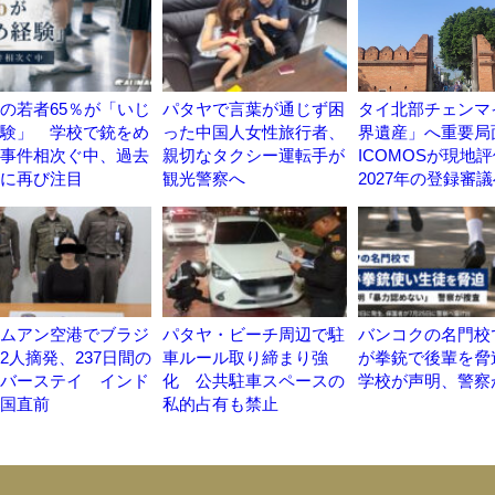
の若者65％が「いじ
パタヤで言葉が通じず困
タイ北部チェンマ
験」 学校で銃をめ
った中国人女性旅行者、
界遺産」へ重要局
事件相次ぐ中、過去
親切なタクシー運転手が
ICOMOSが現
に再び注目
観光警察へ
2027年の登録審
ムアン空港でブラジ
パタヤ・ビーチ周辺で駐
バンコクの名門校
2人摘発、237日間の
車ルール取り締まり強
が拳銃で後輩を
バーステイ インド
化 公共駐車スペースの
学校が声明、警察
国直前
私的占有も禁止