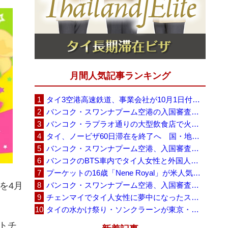
月間人気記事ランキング
タイ3空港高速鉄道、事業会社が10月1日付の契約終了を通知 「現時点での撤退決定ではない」
バンコク・スワンナプーム空港の入国審査に長蛇の列、SNSで「3～4時間待ち」との投稿が拡散
バンコク・ラプラオ通りの大型飲食店で火災、27人死亡・多数負傷
タイ、ノービザ60日滞在を終了へ 国・地域別に30日・15日へ再編
バンコク・スワンナプーム空港、入国審査で2～3時間待ちの時間帯も 審査厳格化と人員不足が影響か
バンコクのBTS車内でタイ人女性と外国人学生グループが口論、騒音めぐる動画が拡散
プーケットの16歳「Nene Royal」が米人気番組で圧巻の演奏、審査員4人全員が「Yes」
を4月
バンコク・スワンナプーム空港、入国審査の自動化ゲート拡充へ 2026年9月に第2段階
チェンマイでタイ人女性に夢中になったスウェーデン人男性、全財産を失い捨てられる
タイの水かけ祭り・ソンクラーンが東京・豊洲に、「BUBBLE SONGKRAN FESTIVAL 2026」8月1日から5日間
トチ