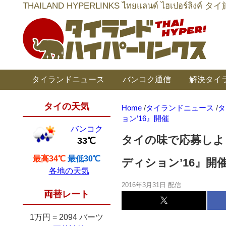
THAILAND HYPERLINKS ไทยแลนด์ ไฮเป
タイランドニュース
バンコク通信
解決タイ
タイの天気
Home
/
タイランドニュース
/
タ
ョン’16』開催
バンコク
タイの味で応募しよ
33℃
最高34℃
最低30℃
ディション’16』開
各地の天気
2016年3月31日 配信
両替レート
1万円
=
2094 バーツ