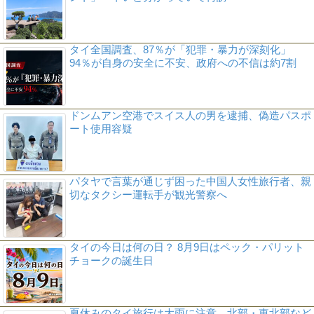
タイ全国調査、87％が「犯罪・暴力が深刻化」
94％が自身の安全に不安、政府への不信は約7割
ドンムアン空港でスイス人の男を逮捕、偽造パスポ
ート使用容疑
パタヤで言葉が通じず困った中国人女性旅行者、親
切なタクシー運転手が観光警察へ
タイの今日は何の日？ 8月9日はペック・パリット
チョークの誕生日
夏休みのタイ旅行は大雨に注意、北部・東北部など