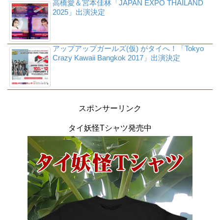
高橋愛＆宮本佳林「JAPAN EXPO THAILAND
2025」出演決定
アップアップガールズ(仮) がタイへ！「Tokyo
Crazy Kawaii Bangkok 2017」出演決定
スポンサーリンク
タイ妖怪Tシャツ発売中