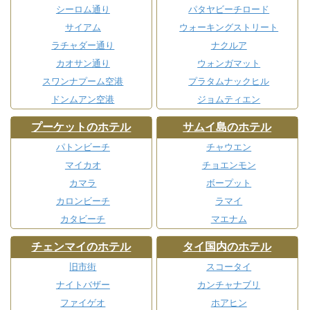
シーロム通り
パタヤビーチロード
サイアム
ウォーキングストリート
ラチャダー通り
ナクルア
カオサン通り
ウォンガマット
スワンナプーム空港
プラタムナックヒル
ドンムアン空港
ジョムティエン
プーケットのホテル
サムイ島のホテル
パトンビーチ
チャウエン
マイカオ
チョエンモン
カマラ
ボープット
カロンビーチ
ラマイ
カタビーチ
マエナム
チェンマイのホテル
タイ国内のホテル
旧市街
スコータイ
ナイトバザー
カンチャナブリ
ファイゲオ
ホアヒン