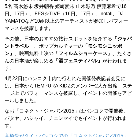
5名 高木悠未 坂井朝香 姫崎愛未 山木彩乃 伊藤麻希で16
日、17日）、FES☆TIVE（16日、17日）、notall、DJ
YAMATOなど10組以上のアーティストが参加しパフォー
マンスを披露します。
その他、日本のおすすめ旅行スポットを紹介する
「ジャパ
ントラベル」
、ポップカルチャーの
「モシモシニッポ
ン」
、映画無料上映の
「フィルムショーケース」
、たくさ
んの日本酒が楽しめる
「酒フェスティバル」
が行われま
す。
4月22日にバンコク市内で行われた開催発表記者会見に
は、日本からTEMPURA KIDZのメンバー2人が出席。ステ
ージ上でパフォーマンスを披露し、イベントの開催をアピ
ールしました。
なお「コネクト・ジャパン2015」はバンコクで開催後、
パタヤ、ハジャイ、チェンマイでもイベントが行われま
す。
高橋愛がタイ・バンコクでの「コネクトジャパン2015」