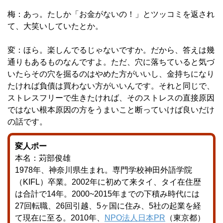
梅：あっ。たしか「お金がないの！」とツッコミを返され
て、大笑いしていたとか。
変：ほら。楽しんでるじゃないですか。だから、答えは幾
通りもあるものなんですよ。ただ、穴に落ちていると気づ
いたらその穴を掘るのはやめた方がいいし、金持ちになり
たければ負債は買わない方がいいんです。それと同じで、
ストレスフリーで生きたければ、そのストレスの直接原因
ではない根本原因の方をうまいこと断っていけば良いだけ
の話です。
変人ポー
本名：苅部俊雄
1978年、神奈川県生まれ。専門学校神田外語学院
（KIFL）卒業。2002年に初めて来タイ、タイ在住歴
は合計で14年。2000~2015年までの下積み時代には
27回転職、26回引越、5ヶ国に住み、5社の起業を経
て現在に至る。2010年、
NPO法人日本PR
（東京都）