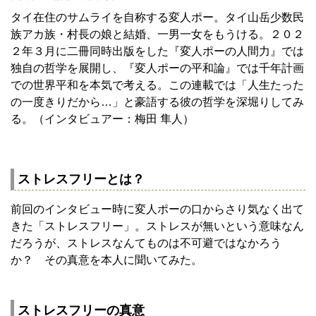
タイ在住のサムライを自称する変人ポー。タイ山岳少数民
族アカ族・村長の娘と結婚、一男一女をもうける。２０２
２年３月に二冊同時出版をした『変人ポーの人間力』では
独自の哲学を展開し、『変人ポーの平和論』では千年計画
での世界平和を本気で考える。この連載では「人生たった
の一度きりだから…」と豪語する彼の哲学を深堀りしてみ
る。（インタビュアー：梅田 隼人）
ストレスフリーとは？
前回のインタビュー時に変人ポーの口からさり気なく出て
きた「ストレスフリー」。ストレスが無いという意味なん
だろうが、ストレスなんてものは不可避ではなかろう
か？ その真意を本人に聞いてみた。
ストレスフリーの真意