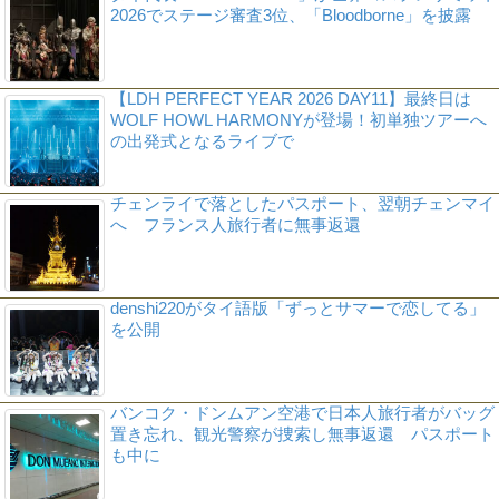
2026でステージ審査3位、「Bloodborne」を披露
【LDH PERFECT YEAR 2026 DAY11】最終日は
WOLF HOWL HARMONYが登場！初単独ツアーへ
の出発式となるライブで
チェンライで落としたパスポート、翌朝チェンマイ
へ フランス人旅行者に無事返還
denshi220がタイ語版「ずっとサマーで恋してる」
を公開
バンコク・ドンムアン空港で日本人旅行者がバッグ
置き忘れ、観光警察が捜索し無事返還 パスポート
も中に