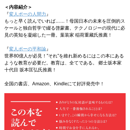
＜内容紹介＞
『
変人ポーの人間力
』
もっと早く読んでいれば……！母国日本の未来を圧倒的ス
ケールと独自哲学で綴る啓蒙書。テクノロジーの現代に必
見の英知を凝縮した一冊。葉装家 稲荷重藏氏推薦！
『
変人ポーの平和論
』
世界80億人が必見！”それ”を維れ新めるにはこの本にある
ような教育が必要だ。教育は、全てである。 郷士坂本家
十代目 坂本匡弘氏推薦！
全国の書店、Amazon、Kindleにて好評発売中！