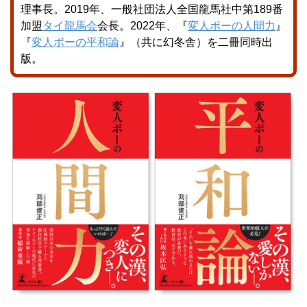
理事長。2019年、一般社団法人全国龍馬社中第189番
加盟
タイ龍馬会
会長。2022年、『
変人ポーの人間力
』
『
変人ポーの平和論
』（共に幻冬舎）を二冊同時出
版。