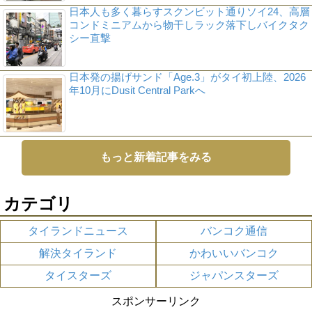
日本人も多く暮らすスクンビット通りソイ24、高層
コンドミニアムから物干しラック落下しバイクタク
シー直撃
日本発の揚げサンド「Age.3」がタイ初上陸、2026
年10月にDusit Central Parkへ
もっと新着記事をみる
カテゴリ
タイランドニュース
バンコク通信
解決タイランド
かわいいバンコク
タイスターズ
ジャパンスターズ
スポンサーリンク