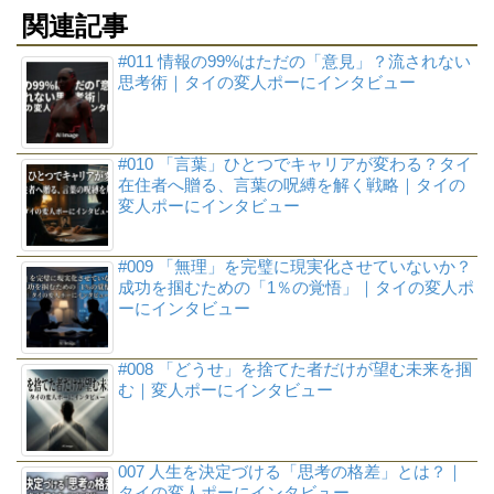
関連記事
#011 情報の99%はただの「意見」？流されない
思考術｜タイの変人ポーにインタビュー
#010 「言葉」ひとつでキャリアが変わる？タイ
在住者へ贈る、言葉の呪縛を解く戦略｜タイの
変人ポーにインタビュー
#009 「無理」を完璧に現実化させていないか？
成功を掴むための「1％の覚悟」｜タイの変人ポ
ーにインタビュー
#008 「どうせ」を捨てた者だけが望む未来を掴
む｜変人ポーにインタビュー
007 人生を決定づける「思考の格差」とは？｜
タイの変人ポーにインタビュー