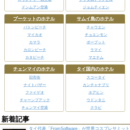
ドンムアン空港
ジョムティエン
プーケットのホテル
サムイ島のホテル
パトンビーチ
チャウエン
マイカオ
チョエンモン
カマラ
ボープット
カロンビーチ
ラマイ
カタビーチ
マエナム
チェンマイのホテル
タイ国内のホテル
旧市街
スコータイ
ナイトバザー
カンチャナブリ
ファイゲオ
ホアヒン
チャーンプアック
ウドンタニ
チェンマイ空港
クラビ
新着記事
タイ代表「FromSoftware」が世界コスプレサミット