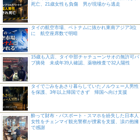
死亡、21歳女性も負傷 男が現場から逃走
タイの航空市場、ベトナムに抜かれ東南アジア3位
に 航空座席数で明暗
15歳も入店、タイ中部チャチューンサオの無許可パ
ブ摘発 未成年39人確認、薬物検査で32人陽性
タイでごみをあさり暮らしていたノルウェー人男性
を保護、3年以上帰国できず 帰国へ向け支援
酔って財布・パスポート・スマホを紛失した日本人
女性をチェンマイ観光警察が捜索を支援、涙の抱擁
で感謝