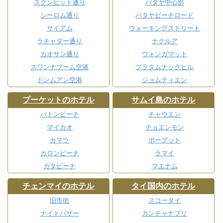
スクンビット通り
パタヤ中心部
シーロム通り
パタヤビーチロード
サイアム
ウォーキングストリート
ラチャダー通り
ナクルア
カオサン通り
ウォンガマット
スワンナプーム空港
プラタムナックヒル
ドンムアン空港
ジョムティエン
プーケットのホテル
サムイ島のホテル
パトンビーチ
チャウエン
マイカオ
チョエンモン
カマラ
ボープット
カロンビーチ
ラマイ
カタビーチ
マエナム
チェンマイのホテル
タイ国内のホテル
旧市街
スコータイ
ナイトバザー
カンチャナブリ