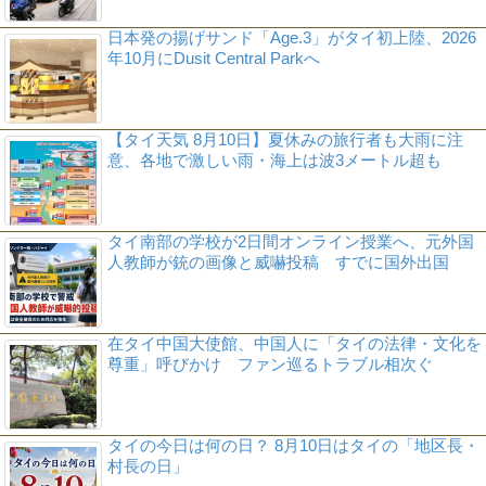
日本発の揚げサンド「Age.3」がタイ初上陸、2026
年10月にDusit Central Parkへ
【タイ天気 8月10日】夏休みの旅行者も大雨に注
意、各地で激しい雨・海上は波3メートル超も
タイ南部の学校が2日間オンライン授業へ、元外国
人教師が銃の画像と威嚇投稿 すでに国外出国
在タイ中国大使館、中国人に「タイの法律・文化を
尊重」呼びかけ ファン巡るトラブル相次ぐ
タイの今日は何の日？ 8月10日はタイの「地区長・
村長の日」