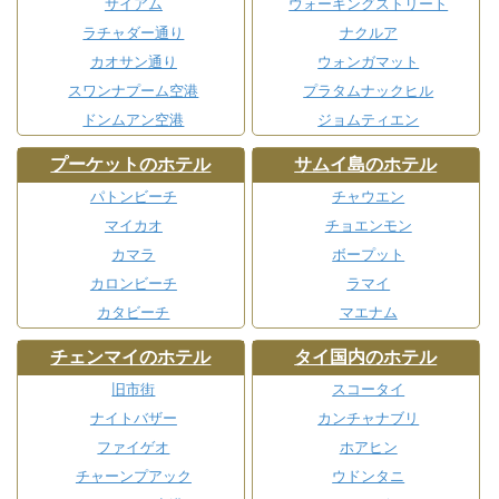
サイアム
ウォーキングストリート
ラチャダー通り
ナクルア
カオサン通り
ウォンガマット
スワンナプーム空港
プラタムナックヒル
ドンムアン空港
ジョムティエン
プーケットのホテル
サムイ島のホテル
パトンビーチ
チャウエン
マイカオ
チョエンモン
カマラ
ボープット
カロンビーチ
ラマイ
カタビーチ
マエナム
チェンマイのホテル
タイ国内のホテル
旧市街
スコータイ
ナイトバザー
カンチャナブリ
ファイゲオ
ホアヒン
チャーンプアック
ウドンタニ