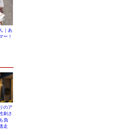
ん｜あ
マー！
リのア
性刺さ
も負
逃走