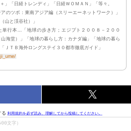
＋」「日経トレンディ」「日経ＷＯＭＡＮ」「等々。
ジアのツボ：東南アジア編（スリーエーネットワーク）」
（山と渓谷社）」
た単行本…「地球の歩き方；エジプト２００８－２００
（山海堂）」「地球の暮らし方：カナダ編」「地球の暮ら
「ＪＴＢ海外ロングステイ３０都市徹底ガイド」
jiji_ume/
k