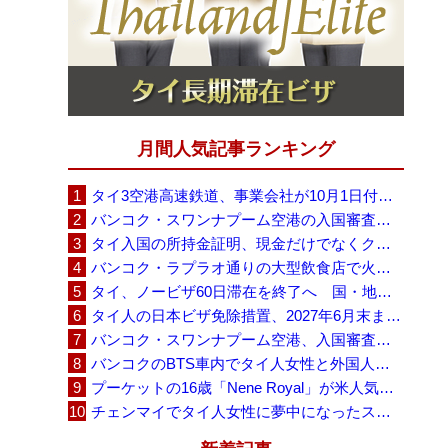
月間人気記事ランキング
タイ3空港高速鉄道、事業会社が10月1日付の契約終了を通知 「現時点での撤退決定ではない」
バンコク・スワンナプーム空港の入国審査に長蛇の列、SNSで「3～4時間待ち」との投稿が拡散
タイ入国の所持金証明、現金だけでなくクレジットカードや銀行明細も提示可能
バンコク・ラプラオ通りの大型飲食店で火災、27人死亡・多数負傷
タイ、ノービザ60日滞在を終了へ 国・地域別に30日・15日へ再編
タイ人の日本ビザ免除措置、2027年6月末まで延長 不安広がる中でひとまず安堵
バンコク・スワンナプーム空港、入国審査で2～3時間待ちの時間帯も 審査厳格化と人員不足が影響か
バンコクのBTS車内でタイ人女性と外国人学生グループが口論、騒音めぐる動画が拡散
プーケットの16歳「Nene Royal」が米人気番組で圧巻の演奏、審査員4人全員が「Yes」
チェンマイでタイ人女性に夢中になったスウェーデン人男性、全財産を失い捨てられる