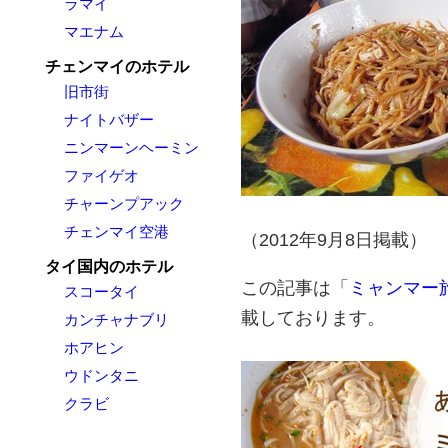
ラマイ
マエナム
チェンマイのホテル
旧市街
ナイトバザー
ニンマーンヘーミン
ファイゲオ
チャーンプアック
チェンマイ空港
（2012年9月8日掲載）
タイ国内のホテル
この記事は「
ミャンマー
スコータイ
載しております。
カンチャナブリ
ホアヒン
ウドンタニ
クラビ