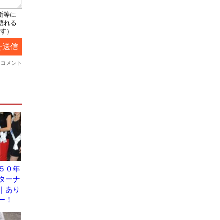
５０年
ターナ
｜あり
ー！