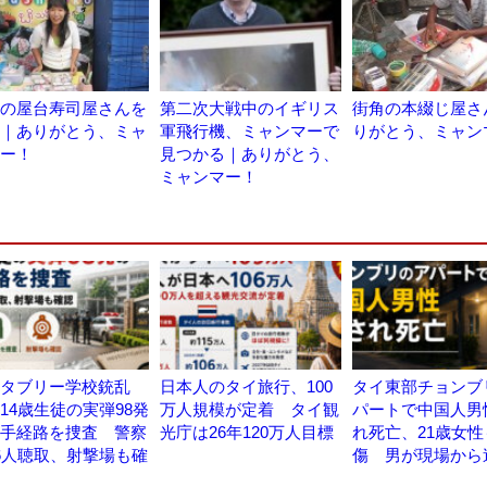
の屋台寿司屋さんを
第二次大戦中のイギリス
街角の本綴じ屋さ
｜ありがとう、ミャ
軍飛行機、ミャンマーで
りがとう、ミャン
ー！
見つかる｜ありがとう、
ミャンマー！
タブリー学校銃乱
日本人のタイ旅行、100
タイ東部チョンブ
14歳生徒の実弾98発
万人規模が定着 タイ観
パートで中国人男
手経路を捜査 警察
光庁は26年120万人目標
れ死亡、21歳女性
6人聴取、射撃場も確
傷 男が現場から