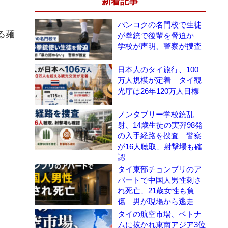
新着記事
バンコクの名門校で生徒
る麺
が拳銃で後輩を脅迫か
学校が声明、警察が捜査
日本人のタイ旅行、100
万人規模が定着 タイ観
光庁は26年120万人目標
ノンタブリー学校銃乱
射、14歳生徒の実弾98発
の入手経路を捜査 警察
が16人聴取、射撃場も確
認
タイ東部チョンブリのア
パートで中国人男性刺さ
れ死亡、21歳女性も負
傷 男が現場から逃走
タイの航空市場、ベトナ
ムに抜かれ東南アジア3位