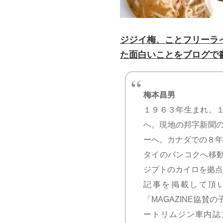
ジジイ梅、ことフリーラ
た面白いことをブログで
梅本昌男
１９６３年生まれ。
へ。現地の邦字新聞の
ーへ。カナダでの８年
タイのバンコクへ移
ジプトのカイロを拠点
記事を掲載して頂いた
「MAGAZINE協
ートリムジン車内誌