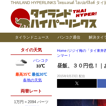
THAILAND HYPERLINKS ไทยแลนด์ ไฮเป
タイランドニュース
バンコク通信
解決タイ
タイの天気
Home
/
ジジイ梅の「タイ東奔
ンマー！
バンコク
昼飯、３０円也！｜
33℃
最高35℃
最低30℃
2015年9月23日 配信
各地の天気
両替レート
1万円
=
2094 バーツ