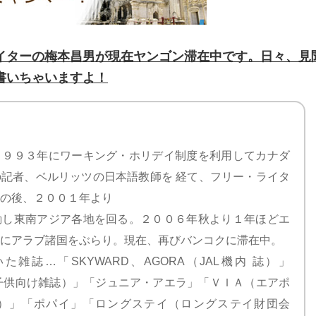
イターの梅本昌男が現在ヤンゴン滞在中です。日々、見
書いちゃいますよ！
１９９３年にワーキング・ホリデイ制度を利用してカナダ
記者、ベルリッツの日本語教師を 経て、フリー・ライタ
の後、２００１年より
動し東南アジア各地を回る。２００６年秋より１年ほどエ
にアラブ諸国をぶらり。現在、再びバンコクに滞在中。
雑誌…「SKYWARD、AGORA（JAL機内 誌）」
賛の子供向け雑誌）」「ジュニア・アエラ」「ＶＩＡ（エアポ
）」「ポパイ」「ロングステイ（ロングステイ財団会