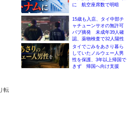
に 航空座席数で明暗
15歳も入店、タイ中部チ
ャチューンサオの無許可
パブ摘発 未成年39人確
認、薬物検査で32人陽性
タイでごみをあさり暮ら
していたノルウェー人男
性を保護、3年以上帰国で
きず 帰国へ向け支援
り転