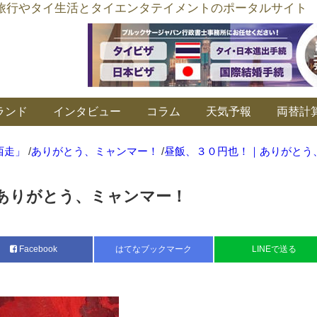
อร์ลิงค์ タイ旅行やタイ生活とタイエンタテイメントのポータルサイト
ランド
インタビュー
コラム
天気予報
両替計
西走」
/
ありがとう、ミャンマー！
/
昼飯、３０円也！｜ありがとう
ありがとう、ミャンマー！
Facebook
はてなブックマーク
LINEで送る