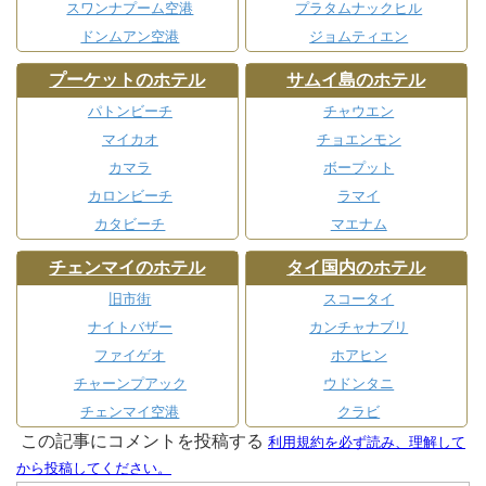
スワンナプーム空港
プラタムナックヒル
ドンムアン空港
ジョムティエン
プーケットのホテル
サムイ島のホテル
パトンビーチ
チャウエン
マイカオ
チョエンモン
カマラ
ボープット
カロンビーチ
ラマイ
カタビーチ
マエナム
チェンマイのホテル
タイ国内のホテル
旧市街
スコータイ
ナイトバザー
カンチャナブリ
ファイゲオ
ホアヒン
チャーンプアック
ウドンタニ
チェンマイ空港
クラビ