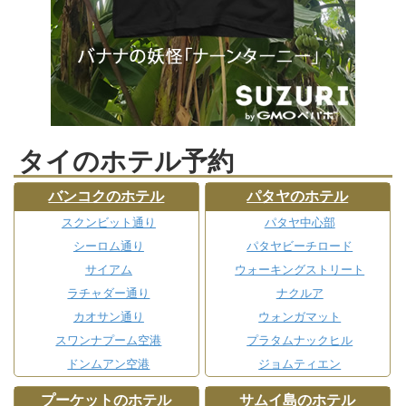
タイのホテル予約
バンコクのホテル
パタヤのホテル
スクンビット通り
パタヤ中心部
シーロム通り
パタヤビーチロード
サイアム
ウォーキングストリート
ラチャダー通り
ナクルア
カオサン通り
ウォンガマット
スワンナプーム空港
プラタムナックヒル
ドンムアン空港
ジョムティエン
プーケットのホテル
サムイ島のホテル