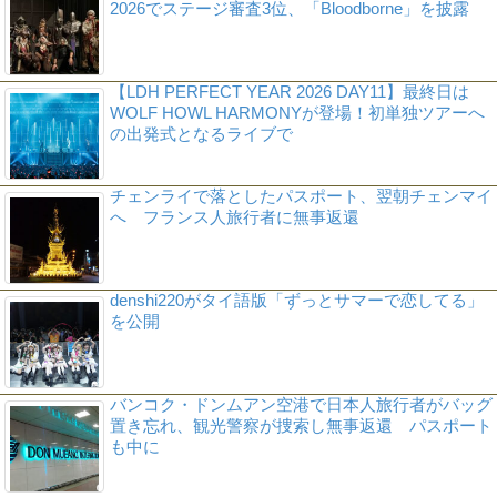
2026でステージ審査3位、「Bloodborne」を披露
【LDH PERFECT YEAR 2026 DAY11】最終日は
WOLF HOWL HARMONYが登場！初単独ツアーへ
の出発式となるライブで
チェンライで落としたパスポート、翌朝チェンマイ
へ フランス人旅行者に無事返還
denshi220がタイ語版「ずっとサマーで恋してる」
を公開
バンコク・ドンムアン空港で日本人旅行者がバッグ
置き忘れ、観光警察が捜索し無事返還 パスポート
も中に