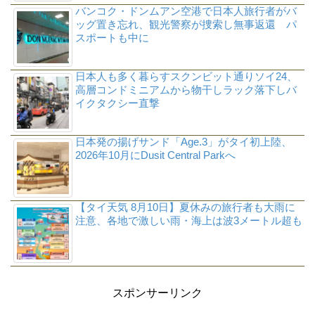
バンコク・ドンムアン空港で日本人旅行者がバ
ッグ置き忘れ、観光警察が捜索し無事返還 パ
スポートも中に
日本人も多く暮らすスクンビット通りソイ24、
高層コンドミニアムから物干しラック落下しバ
イクタクシー直撃
日本発の揚げサンド「Age.3」がタイ初上陸、
2026年10月にDusit Central Parkへ
【タイ天気 8月10日】夏休みの旅行者も大雨に
注意、各地で激しい雨・海上は波3メートル超も
スポンサーリンク