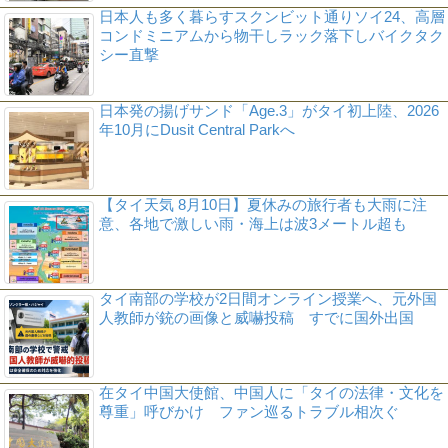
日本人も多く暮らすスクンビット通りソイ24、高層
コンドミニアムから物干しラック落下しバイクタク
シー直撃
日本発の揚げサンド「Age.3」がタイ初上陸、2026
年10月にDusit Central Parkへ
【タイ天気 8月10日】夏休みの旅行者も大雨に注
意、各地で激しい雨・海上は波3メートル超も
タイ南部の学校が2日間オンライン授業へ、元外国
人教師が銃の画像と威嚇投稿 すでに国外出国
在タイ中国大使館、中国人に「タイの法律・文化を
尊重」呼びかけ ファン巡るトラブル相次ぐ