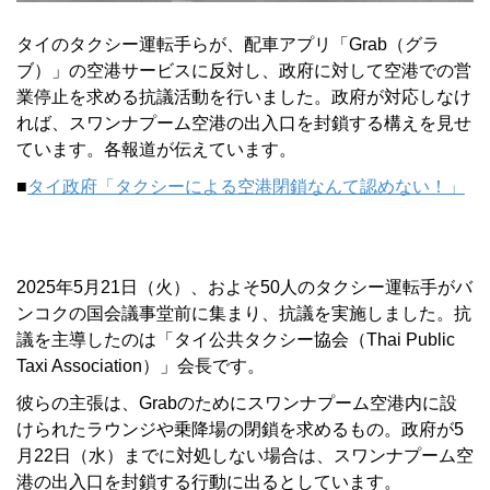
タイのタクシー運転手らが、配車アプリ「Grab（グラ
ブ）」の空港サービスに反対し、政府に対して空港での営
業停止を求める抗議活動を行いました。政府が対応しなけ
れば、スワンナプーム空港の出入口を封鎖する構えを見せ
ています。各報道が伝えています。
■
タイ政府「タクシーによる空港閉鎖なんて認めない！」
2025年5月21日（火）、およそ50人のタクシー運転手がバ
ンコクの国会議事堂前に集まり、抗議を実施しました。抗
議を主導したのは「タイ公共タクシー協会（Thai Public
Taxi Association）」会長です。
彼らの主張は、Grabのためにスワンナプーム空港内に設
けられたラウンジや乗降場の閉鎖を求めるもの。政府が5
月22日（水）までに対処しない場合は、スワンナプーム空
港の出入口を封鎖する行動に出るとしています。