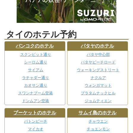
タイのホテル予約
バンコクのホテル
パタヤのホテル
スクンビット通り
パタヤ中心部
シーロム通り
パタヤビーチロード
サイアム
ウォーキングストリート
ラチャダー通り
ナクルア
カオサン通り
ウォンガマット
スワンナプーム空港
プラタムナックヒル
ドンムアン空港
ジョムティエン
プーケットのホテル
サムイ島のホテル
パトンビーチ
チャウエン
マイカオ
チョエンモン