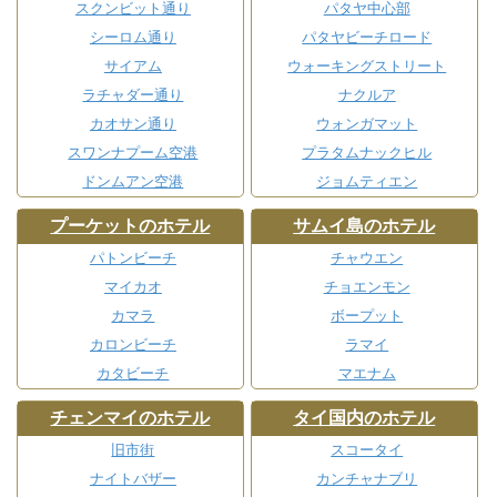
スクンビット通り
パタヤ中心部
シーロム通り
パタヤビーチロード
サイアム
ウォーキングストリート
ラチャダー通り
ナクルア
カオサン通り
ウォンガマット
スワンナプーム空港
プラタムナックヒル
ドンムアン空港
ジョムティエン
プーケットのホテル
サムイ島のホテル
パトンビーチ
チャウエン
マイカオ
チョエンモン
カマラ
ボープット
カロンビーチ
ラマイ
カタビーチ
マエナム
チェンマイのホテル
タイ国内のホテル
旧市街
スコータイ
ナイトバザー
カンチャナブリ