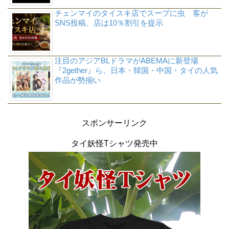
チェンマイのタイスキ店でスープに虫 客が
SNS投稿、店は10％割引を提示
注目のアジアBLドラマがABEMAに新登場
『2gether』ら、日本・韓国・中国・タイの人気
作品が勢揃い
スポンサーリンク
タイ妖怪Tシャツ発売中