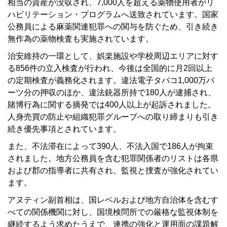
相当の資産が没収され、7,000人を超える薬物使用者がリ
ハビリテーション・プログラムへ送致されています。国家
公務員による麻薬関連犯罪への関与を防ぐため、引き続き
無作為の薬物検査も実施されています。
治安維持の一環として、娯楽施設や学校周辺エリアに対す
る856件の立入検査が行われ、今後は全国的に月2回以上
の定期検査が義務化されます。違法電子タバコ1,000万バ
ーツ分の押収のほか、違法銃器所持で180人が逮捕され、
賭博行為に関する摘発では400人以上が起訴されました。
人身売買の防止や組織犯罪グループへの取り締まりも引き
続き優先事項とされています。
また、不法滞在によって390人、不法入国で186人が拘束
されました。地方公務員を含む犯罪関係者のリストは各県
および郡の指導者に共有され、監視と捜査が強化されてい
ます。
アヌティン副首相は、国レベルおよび地方自治体を含むす
べての関係機関に対し、国境検問所での厳格な監視体制を
継続するよう求めたうえで、連携の強化と運用面の課題解