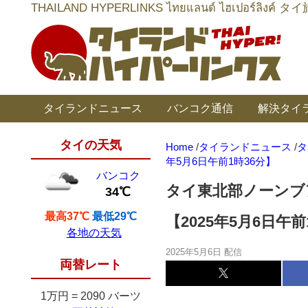
THAILAND HYPERLINKS ไทยแลนด์ ไฮเป
タイランドニュース
バンコク通信
解決タイ
タイの天気
Home
/
タイランドニュース
/
タ
年5月6日午前1時36分】
バンコク
タイ東北部ノーンブ
34℃
最高37℃
最低29℃
【2025年5月6日午前
各地の天気
2025年5月6日 配信
両替レート
1万円
=
2090 バーツ