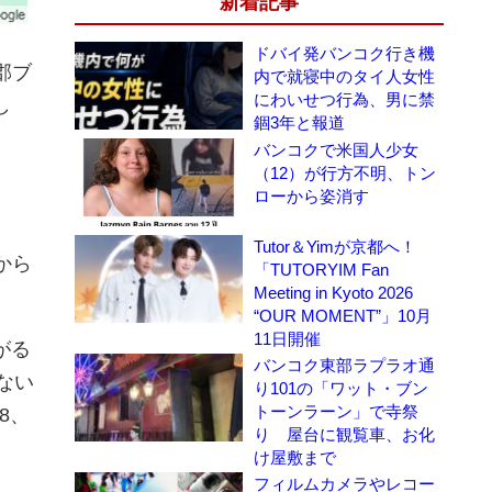
新着記事
ドバイ発バンコク行き機
郡ブ
内で就寝中のタイ人女性
にわいせつ行為、男に禁
し
錮3年と報道
バンコクで米国人少女
（12）が行方不明、トン
ローから姿消す
Tutor＆Yimが京都へ！
から
「TUTORYIM Fan
Meeting in Kyoto 2026
“OUR MOMENT”」10月
11日開催
がる
バンコク東部ラプラオ通
ない
り101の「ワット・ブン
トーンラーン」で寺祭
8、
り 屋台に観覧車、お化
け屋敷まで
フィルムカメラやレコー