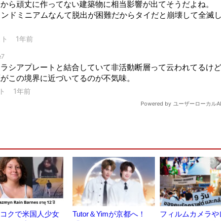
コクで米国人少女
Tutor＆Yimが京都へ！
フィルムカメラや