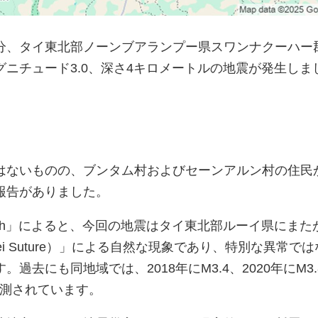
時36分、タイ東北部ノーンブアランプー県スワンナクーハー
ニチュード3.0、深さ4キロメートルの地震が発生しま
はないものの、ブンタム村およびセーンアルン村の住民
報告がありました。
arth」によると、今回の地震はタイ東北部ルーイ県にまた
i Suture）」による自然な現象であり、特別な異常では
過去にも同地域では、2018年にM3.4、2020年にM3.
が観測されています。