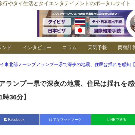
อร์ลิงค์ タイ旅行やタイ生活とタイエンタテイメントのポータルサイト
ランド
インタビュー
コラム
天気予報
両替計
イ東北部ノーンブアランプー県で深夜の地震、住民は揺れを感知【2
アランプー県で深夜の地震、住民は揺れを感
1時36分】
Facebook
はてなブックマーク
LINEで送る