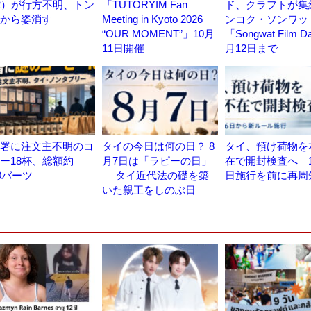
2）が行方不明、トン
「TUTORYIM Fan
ド、クラフトが集
から姿消す
Meeting in Kyoto 2026
ンコク・ソンワッ
“OUR MOMENT”」10月
「Songwat Film 
11日開催
月12日まで
署に注文主不明のコ
タイの今日は何の日？ 8
タイ、預け荷物を
ー18杯、総額約
月7日は「ラピーの日」
在で開封検査へ 1
00バーツ
― タイ近代法の礎を築
日施行を前に再周
いた親王をしのぶ日