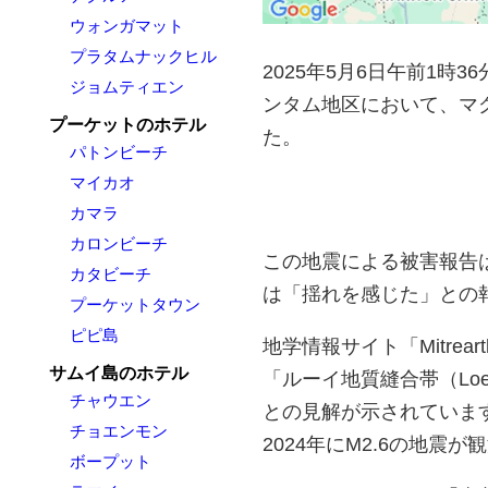
ウォンガマット
プラタムナックヒル
2025年5月6日午前1
ジョムティエン
ンタム地区において、マグ
プーケットのホテル
た。
パトンビーチ
マイカオ
カマラ
カロンビーチ
この地震による被害報告
カタビーチ
は「揺れを感じた」との
プーケットタウン
ピピ島
地学情報サイト「Mitre
サムイ島のホテル
「ルーイ地質縫合帯（Loe
チャウエン
との見解が示されています。
チョエンモン
2024年にM2.6の地震
ボープット