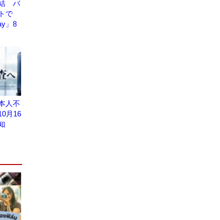
結 バ
トで
Day」8
本人不
0月16
知