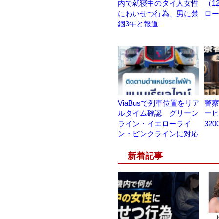
内で就寝中のタイ人女性
（1
にわいせつ行為、男に禁
ロー
錮3年と報道
ViaBusで列車位置をリア
警察
ルタイム確認 グリーン
ーヒ
ライン・イエローライ
32
ン・ピンクラインに対応
新着記事