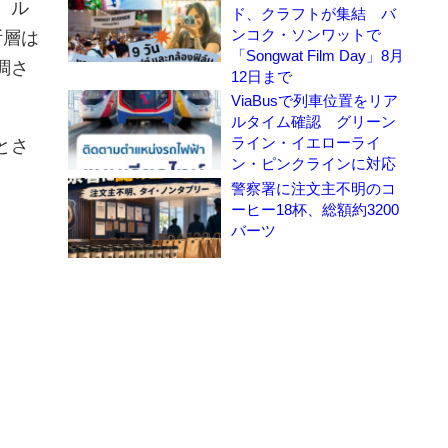
、ル
ド、クラフトが集結 バ
ンコク・ソンワットで
断層は
「Songwat Film Day」8月
調さ
12日まで
ViaBusで列車位置をリア
ルタイム確認 グリーン
ライン・イエローライ
とさ
ン・ピンクラインに対応
警察署に注文主不明のコ
ーヒー18杯、総額約3200
バーツ