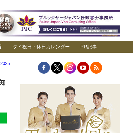
算
タイ祝日・休日カレンダー
PR記事
025
知