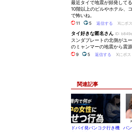
関連記事
ドバイ発バンコク行き機
バン