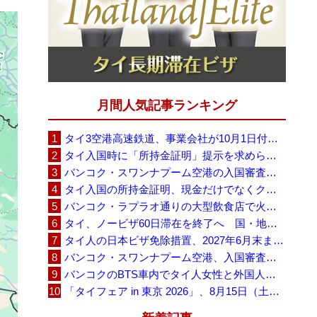
月間人気記事ランキング
タイ3空港高速鉄道、事業会社が10月1日付の契約終了を通知 「現時点での撤退決定ではない」
タイ入国時に「所持金証明」提示を求められる場合も、タイ政府観光庁が外国人旅行者に再周知
バンコク・スワンナプーム空港の入国審査に長蛇の列、SNSで「3～4時間待ち」との投稿が拡散
タイ入国の所持金証明、現金だけでなくクレジットカードや銀行明細も提示可能
バンコク・ラプラオ通りの大型飲食店で火災、27人死亡・多数負傷
タイ、ノービザ60日滞在を終了へ 国・地域別に30日・15日へ再編
タイ人の日本ビザ免除措置、2027年6月末まで延長 不安広がる中でひとまず安堵
バンコク・スワンナプーム空港、入国審査で2～3時間待ちの時間帯も 審査厳格化と人員不足が影響か
バンコクのBTS車内でタイ人女性と外国人学生グループが口論、騒音めぐる動画が拡散
「タイフェア in 東京 2026」、8月15日（土）・16日（日）に代々木公園で開催