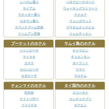
シーロム通り
パタヤビーチロード
サイアム
ウォーキングストリート
ラチャダー通り
ナクルア
カオサン通り
ウォンガマット
スワンナプーム空港
プラタムナックヒル
ドンムアン空港
ジョムティエン
プーケットのホテル
サムイ島のホテル
パトンビーチ
チャウエン
マイカオ
チョエンモン
カマラ
ボープット
カロンビーチ
ラマイ
カタビーチ
マエナム
チェンマイのホテル
タイ国内のホテル
旧市街
スコータイ
ナイトバザー
カンチャナブリ
ファイゲオ
ホアヒン