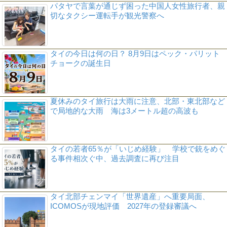
パタヤで言葉が通じず困った中国人女性旅行者、親
切なタクシー運転手が観光警察へ
タイの今日は何の日？ 8月9日はペック・パリット
チョークの誕生日
夏休みのタイ旅行は大雨に注意、北部・東北部など
で局地的な大雨 海は3メートル超の高波も
タイの若者65％が「いじめ経験」 学校で銃をめぐ
る事件相次ぐ中、過去調査に再び注目
タイ北部チェンマイ「世界遺産」へ重要局面、
ICOMOSが現地評価 2027年の登録審議へ