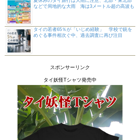
夏休みのタイ旅行は大雨に注意、北部・東北部
などで局地的な大雨 海は3メートル超の高波も
タイの若者65％が「いじめ経験」 学校で銃を
めぐる事件相次ぐ中、過去調査に再び注目
スポンサーリンク
タイ妖怪Tシャツ発売中