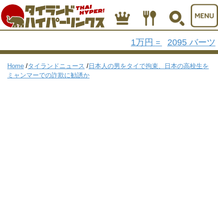
1万円
2095 バーツ
=
Home
/
タイランドニュース
/
日本人の男をタイで拘束、日本の高校生を
ミャンマーでの詐欺に勧誘か