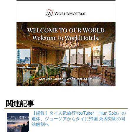
関連記事
【続報】タイ人気旅行YouTuber「Hlun Solo」の
遺体、ジョージアからタイに帰国 死因究明の司
法解剖へ