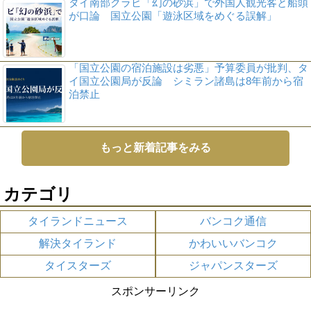
タイ南部クラビ「幻の砂浜」で外国人観光客と船頭
が口論 国立公園「遊泳区域をめぐる誤解」
「国立公園の宿泊施設は劣悪」予算委員が批判、タ
イ国立公園局が反論 シミラン諸島は8年前から宿
泊禁止
もっと新着記事をみる
カテゴリ
タイランドニュース
バンコク通信
解決タイランド
かわいいバンコク
タイスターズ
ジャパンスターズ
スポンサーリンク