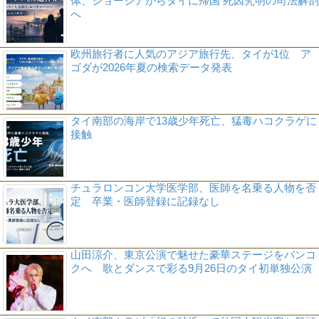
体、ジョージアからタイに帰国 死因究明の司法解剖
へ
欧州旅行者に人気のアジア旅行先、タイが1位 ア
ゴダが2026年夏の検索データ発表
タイ南部の海岸で13歳少年死亡、猛毒ハコクラゲに
接触
チュラロンコン大学医学部、医師を名乗る人物を否
定 卒業・医師登録に記録なし
山田涼介、東京公演で魅せた豪華ステージをバンコ
クへ 歌とダンスで彩る9月26日のタイ初単独公演