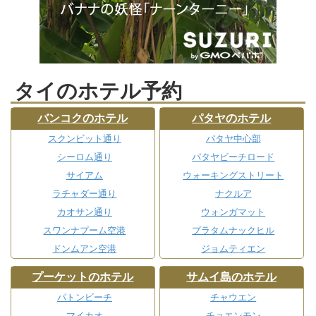
タイのホテル予約
バンコクのホテル
パタヤのホテル
スクンビット通り
パタヤ中心部
シーロム通り
パタヤビーチロード
サイアム
ウォーキングストリート
ラチャダー通り
ナクルア
カオサン通り
ウォンガマット
スワンナプーム空港
プラタムナックヒル
ドンムアン空港
ジョムティエン
プーケットのホテル
サムイ島のホテル
パトンビーチ
チャウエン
マイカオ
チョエンモン