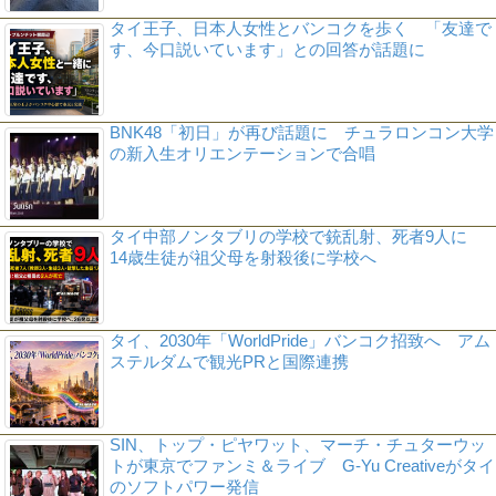
タイ王子、日本人女性とバンコクを歩く 「友達で
す、今口説いています」との回答が話題に
BNK48「初日」が再び話題に チュラロンコン大学
の新入生オリエンテーションで合唱
タイ中部ノンタブリの学校で銃乱射、死者9人に
14歳生徒が祖父母を射殺後に学校へ
タイ、2030年「WorldPride」バンコク招致へ アム
ステルダムで観光PRと国際連携
SIN、トップ・ピヤワット、マーチ・チュターウッ
トが東京でファンミ＆ライブ G-Yu Creativeがタイ
のソフトパワー発信