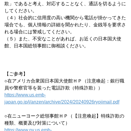
欺」であると考え、対応することなく、通話を切るように
してください。
（４）社会的に信用度の高い機関から電話が掛かってきた
場合でも、個人情報の詳細を聞かれたり、金銭等を要求さ
れる場合には警戒してください。
（５）また、不安なことがあれば、お近くの日本国大使
館、日本国総領事館に御相談ください。
【ご参考】
○在アメリカ合衆国日本国大使館ＨＰ（注意喚起：銀行職
員や警察官等を装った電話詐欺（特殊詐欺））
https://www.us.emb-
japan.go.jp/j/anzen/archive/2024/20240926ryojimail.pdf
○在ニューヨーク総領事館ＨＰ（【注意喚起】特殊詐欺の
種類、概要及び対策について）
https://www.ny.us.emb-