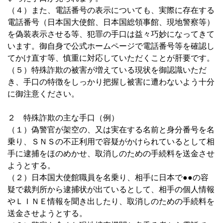
（４）また、電話番号の表示についても、実際に存在する
電話番号（日本国大使館、日本国総領事館、現地警察等）
を偽装表示させる等、犯罪の手口は益々巧妙になってきて
います。御自身で公式ホームページで電話番号等を確認し
てかけ直す等、慎重に対応していただくことが肝要です。
（５）特殊詐欺の被害が増えている現状を御認識いただ
き、手口の特徴をしっかり把握し被害に遭わないよう十分
に御注意ください。
２ 特殊詐欺の主な手口（例）
（１）偽警官が架空の、又は実在する名前と身分番号を名
乗り、ＳＮＳの不正利用で容疑がかけられているとして相
手に逮捕をほのめかせ、取消しのための手続料を送金させ
ようとする。
（２）日本国大使館職員を名乗り、相手に日本で●●の容
疑で裁判所から逮捕状が出ているとして、相手の個人情報
やＬＩＮＥ情報を聞き出したり、取消しのための手続料を
送金させようとする。