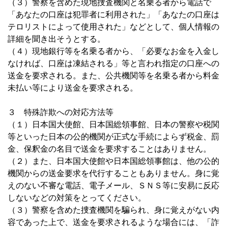
（３）警察を含めた現地捜査機関と名乗る者から電話で
「あなたの口座は犯罪者に利用された」「あなたの口座は
テロリストによって使用された」などとして、個人情報の
詳細を聞き出そうとする。
（４）現地銀行等を名乗る者から、「必要なお金を入金し
なければ、口座は凍結される」等と言われ指定の口座への
送金を要求される。また、公共機関等を名乗る者から料金
未払い等により送金を要求される。
３ 特殊詐欺への対応方法等
（１）日本国大使館、日本国総領事館、日本の警察や税関
等といった日本の公的機関が正式な手続によらず税金、罰
金、保釈金の名目で送金を要求することはありません。
（２）また、日本国大使館や日本国総領事館は、他の公的
機関からの送金要求を代行することもありません。身に覚
えのない不審な電話、電子メール、ＳＮＳ等に安易に反応
しないなどの対策をとってください。
（３）警察を含めた捜査機関を騙られ、身に覚えがない内
容であった上で、送金を要求されるような場合には、「詐