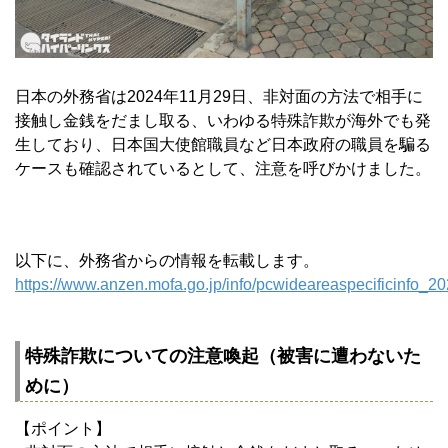
日本の外務省は2024年11月29日、非対面の方法で相手に
接触し金銭をだまし取る、いわゆる特殊詐欺が海外でも発
生しており、日本国大使館職員など日本政府の職員を騙る
ケースも確認されているとして、注意を呼びかけました。
以下に、外務省からの情報を転載します。
https://www.anzen.mofa.go.jp/info/pcwideareaspecificinfo_2
特殊詐欺についての注意喚起（被害に遭わないた
めに）
【ポイント】