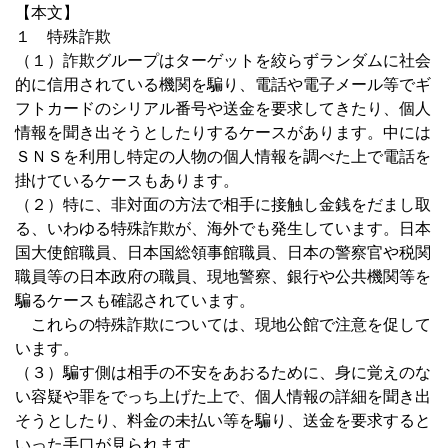
【本文】
１ 特殊詐欺
（１）詐欺グループはターゲットを絞らずランダムに社会
的に信用されている機関を騙り、電話や電子メール等でギ
フトカードのシリアル番号や送金を要求してきたり、個人
情報を聞き出そうとしたりするケースがあります。中には
ＳＮＳを利用し特定の人物の個人情報を調べた上で電話を
掛けているケースもあります。
（２）特に、非対面の方法で相手に接触し金銭をだまし取
る、いわゆる特殊詐欺が、海外でも発生しています。日本
国大使館職員、日本国総領事館職員、日本の警察官や税関
職員等の日本政府の職員、現地警察、銀行や公共機関等を
騙るケースも確認されています。
これらの特殊詐欺については、現地公館で注意を促して
います。
（３）騙す側は相手の不安をあおるために、身に覚えのな
い容疑や罪をでっち上げた上で、個人情報の詳細を聞き出
そうとしたり、料金の未払い等を騙り、送金を要求すると
いった手口が見られます。