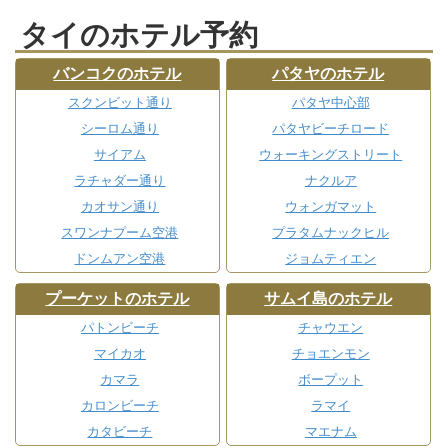
タイのホテル予約
バンコクのホテル
パタヤのホテル
スクンビット通り
パタヤ中心部
シーロム通り
パタヤビーチロード
サイアム
ウォーキングストリート
ラチャダー通り
ナクルア
カオサン通り
ウォンガマット
スワンナプーム空港
プラタムナックヒル
ドンムアン空港
ジョムティエン
プーケットのホテル
サムイ島のホテル
パトンビーチ
チャウエン
マイカオ
チョエンモン
カマラ
ボープット
カロンビーチ
ラマイ
カタビーチ
マエナム