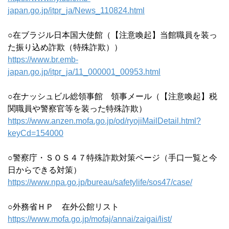
japan.go.jp/itpr_ja/News_110824.html
○在ブラジル日本国大使館（【注意喚起】当館職員を装っ
た振り込め詐欺（特殊詐欺））
https://www.br.emb-
japan.go.jp/itpr_ja/11_000001_00953.html
○在ナッシュビル総領事館 領事メール（【注意喚起】税
関職員や警察官等を装った特殊詐欺）
https://www.anzen.mofa.go.jp/od/ryojiMailDetail.html?
keyCd=154000
○警察庁・ＳＯＳ４７特殊詐欺対策ページ（手口一覧と今
日からできる対策）
https://www.npa.go.jp/bureau/safetylife/sos47/case/
○外務省ＨＰ 在外公館リスト
https://www.mofa.go.jp/mofaj/annai/zaigai/list/