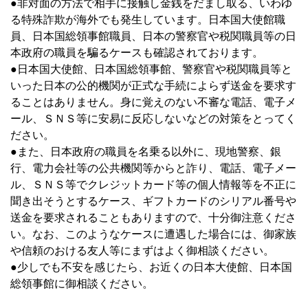
●非対面の方法で相手に接触し金銭をだまし取る、いわゆ
る特殊詐欺が海外でも発生しています。日本国大使館職
員、日本国総領事館職員、日本の警察官や税関職員等の日
本政府の職員を騙るケースも確認されております。
●日本国大使館、日本国総領事館、警察官や税関職員等と
いった日本の公的機関が正式な手続によらず送金を要求す
ることはありません。身に覚えのない不審な電話、電子メ
ール、ＳＮＳ等に安易に反応しないなどの対策をとってく
ださい。
●また、日本政府の職員を名乗る以外に、現地警察、銀
行、電力会社等の公共機関等からと詐り、電話、電子メー
ル、ＳＮＳ等でクレジットカード等の個人情報等を不正に
聞き出そうとするケース、ギフトカードのシリアル番号や
送金を要求されることもありますので、十分御注意くださ
い。なお、このようなケースに遭遇した場合には、御家族
や信頼のおける友人等にまずはよく御相談ください。
●少しでも不安を感じたら、お近くの日本大使館、日本国
総領事館に御相談ください。