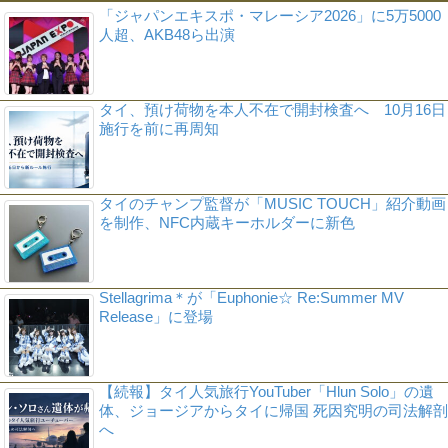
「ジャパンエキスポ・マレーシア2026」に5万5000
人超、AKB48ら出演
タイ、預け荷物を本人不在で開封検査へ 10月16日
施行を前に再周知
タイのチャンプ監督が「MUSIC TOUCH」紹介動画
を制作、NFC内蔵キーホルダーに新色
Stellagrima＊が「Euphonie☆ Re:Summer MV
Release」に登場
【続報】タイ人気旅行YouTuber「Hlun Solo」の遺
体、ジョージアからタイに帰国 死因究明の司法解剖
へ