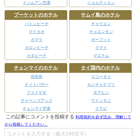
ドンムアン空港
ジョムティエン
プーケットのホテル
サムイ島のホテル
パトンビーチ
チャウエン
マイカオ
チョエンモン
カマラ
ボープット
カロンビーチ
ラマイ
カタビーチ
マエナム
チェンマイのホテル
タイ国内のホテル
旧市街
スコータイ
ナイトバザー
カンチャナブリ
ファイゲオ
ホアヒン
チャーンプアック
ウドンタニ
チェンマイ空港
クラビ