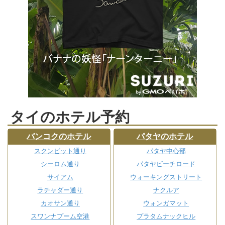
タイのホテル予約
バンコクのホテル
パタヤのホテル
スクンビット通り
パタヤ中心部
シーロム通り
パタヤビーチロード
サイアム
ウォーキングストリート
ラチャダー通り
ナクルア
カオサン通り
ウォンガマット
スワンナプーム空港
プラタムナックヒル