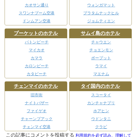
カオサン通り
ウォンガマット
スワンナプーム空港
プラタムナックヒル
ドンムアン空港
ジョムティエン
プーケットのホテル
サムイ島のホテル
パトンビーチ
チャウエン
マイカオ
チョエンモン
カマラ
ボープット
カロンビーチ
ラマイ
カタビーチ
マエナム
チェンマイのホテル
タイ国内のホテル
旧市街
スコータイ
ナイトバザー
カンチャナブリ
ファイゲオ
ホアヒン
チャーンプアック
ウドンタニ
チェンマイ空港
クラビ