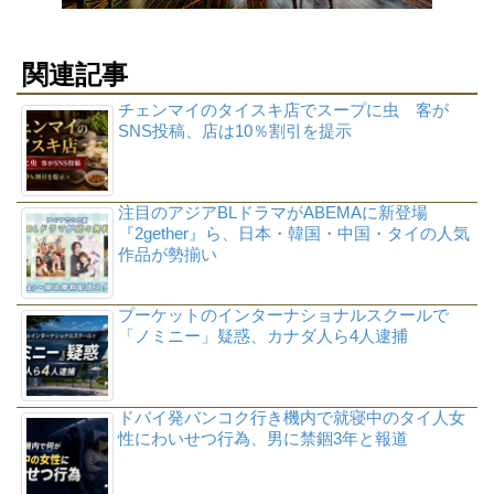
関連記事
チェンマイのタイスキ店でスープに虫 客が
SNS投稿、店は10％割引を提示
注目のアジアBLドラマがABEMAに新登場
『2gether』ら、日本・韓国・中国・タイの人気
作品が勢揃い
プーケットのインターナショナルスクールで
「ノミニー」疑惑、カナダ人ら4人逮捕
ドバイ発バンコク行き機内で就寝中のタイ人女
性にわいせつ行為、男に禁錮3年と報道