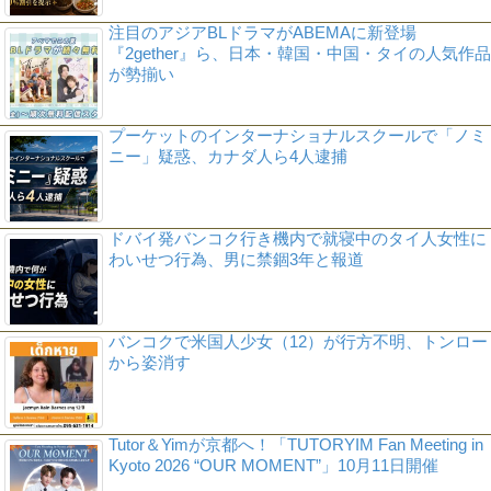
注目のアジアBLドラマがABEMAに新登場
『2gether』ら、日本・韓国・中国・タイの人気作品
が勢揃い
プーケットのインターナショナルスクールで「ノミ
ニー」疑惑、カナダ人ら4人逮捕
ドバイ発バンコク行き機内で就寝中のタイ人女性に
わいせつ行為、男に禁錮3年と報道
バンコクで米国人少女（12）が行方不明、トンロー
から姿消す
Tutor＆Yimが京都へ！「TUTORYIM Fan Meeting in
Kyoto 2026 “OUR MOMENT”」10月11日開催