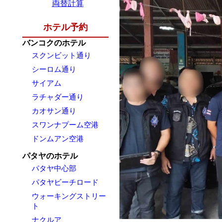
両替計算
ホテル予約
バンコクのホテル
スクンビット通り
シーロム通り
サイアム
ラチャダー通り
カオサン通り
スワンナプーム空港
ドンムアン空港
パタヤのホテル
パタヤ中心部
パタヤビーチロード
ウォーキングストリー
ト
ナクルア