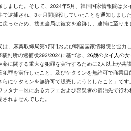
しました。そして、2024年5月、韓国国家情報院はタ
件で逮捕され、3ヶ月間服役していたことを通知しまし
に戻ったため、捜査当局は彼女を追跡し、逮捕に至りま
局は、麻薬取締局第1部門および韓国国家情報院と協力
事裁判所の逮捕状292/2024に基づき、2
6歳のタイ人の女
麻薬に関する重大な犯罪を実行するために2人以上が共
薬犯罪を実行したこと、及びケタミンを無許可で商業目
さらにケタミンを無許可で販売しようとしたこと」です
ワッタナー区にあるカフェおよび容疑者の宿泊先で行わ
見されませんでした。