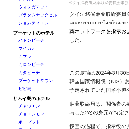
©タイ法務省麻薬取締委員会事務
ウォンガマット
タイ法務省麻薬取締委員会事務局（Off
プラタムナックヒル
คณะกรรมการป้องกันแล
ジョムティエン
薬ネットワークを指示お
プーケットのホテル
した。
パトンビーチ
マイカオ
カマラ
カロンビーチ
カタビーチ
この逮捕は2024年3月
プーケットタウン
韓国国家情報院（NIS）
ピピ島
予定されていた国際小包
サムイ島のホテル
麻薬取締局は、関係者の
チャウエン
与した2名の身元が特定
チョエンモン
ボープット
捜査の過程で、指示役の