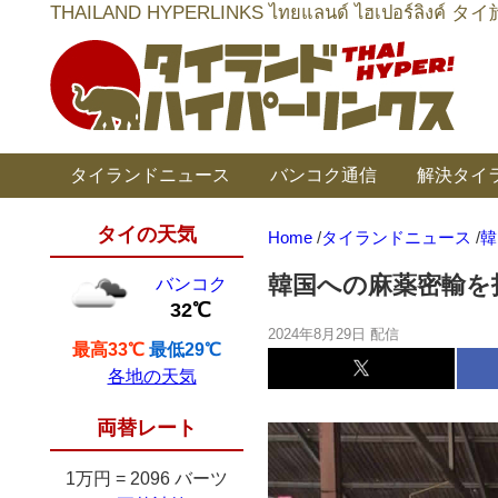
THAILAND HYPERLINKS ไทยแลนด์ ไฮเป
タイランドニュース
バンコク通信
解決タイ
タイの天気
Home
/
タイランドニュース
/
韓
韓国への麻薬密輸を
バンコク
32℃
2024年8月29日 配信
最高33℃
最低29℃
各地の天気
両替レート
1万円
=
2096 バーツ