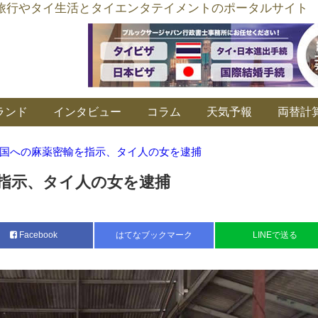
อร์ลิงค์ タイ旅行やタイ生活とタイエンタテイメントのポータルサイト
ランド
インタビュー
コラム
天気予報
両替計
国への麻薬密輸を指示、タイ人の女を逮捕
指示、タイ人の女を逮捕
Facebook
はてなブックマーク
LINEで送る