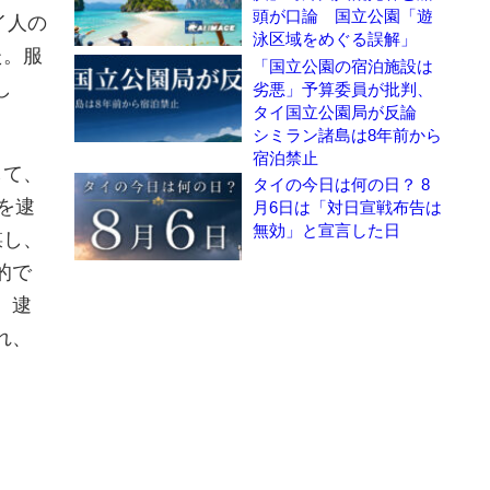
頭が口論 国立公園「遊
イ人の
泳区域をめぐる誤解」
た。服
「国立公園の宿泊施設は
し
劣悪」予算委員が批判、
タイ国立公園局が反論
シミラン諸島は8年前から
宿泊禁止
して、
タイの今日は何の日？ 8
を逮
月6日は「対日宣戦布告は
無効」と宣言した日
謀し、
的で
。逮
れ、