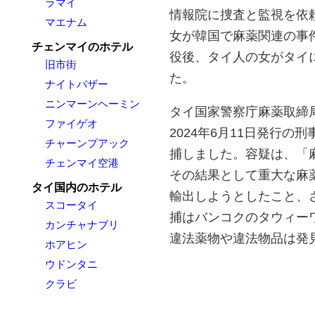
ラマイ
情報院に捜査と監視を依頼
マエナム
女が韓国で麻薬関連の事
チェンマイのホテル
役後、タイ人の女がタイ
旧市街
た。
ナイトバザー
ニンマーンヘーミン
タイ国家警察庁麻薬取締
ファイゲオ
2024年6月11日発行の刑
チャーンプアック
捕しました。容疑は、「
チェンマイ空港
その結果として重大な麻
タイ国内のホテル
輸出しようとしたこと、
スコータイ
捕はバンコクのタウィー
カンチャナブリ
違法薬物や違法物品は発
ホアヒン
ウドンタニ
クラビ