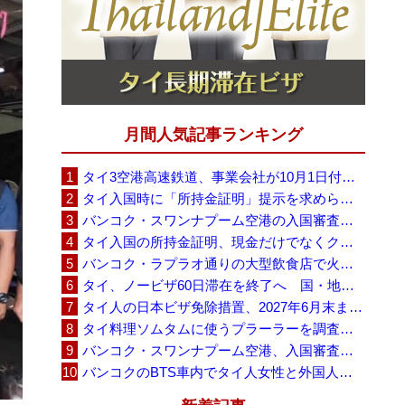
月間人気記事ランキング
タイ3空港高速鉄道、事業会社が10月1日付の契約終了を通知 「現時点での撤退決定ではない」
タイ入国時に「所持金証明」提示を求められる場合も、タイ政府観光庁が外国人旅行者に再周知
バンコク・スワンナプーム空港の入国審査に長蛇の列、SNSで「3～4時間待ち」との投稿が拡散
タイ入国の所持金証明、現金だけでなくクレジットカードや銀行明細も提示可能
バンコク・ラプラオ通りの大型飲食店で火災、27人死亡・多数負傷
タイ、ノービザ60日滞在を終了へ 国・地域別に30日・15日へ再編
タイ人の日本ビザ免除措置、2027年6月末まで延長 不安広がる中でひとまず安堵
タイ料理ソムタムに使うプラーラーを調査へ、大学新入生4,233人が肝吸虫感染
バンコク・スワンナプーム空港、入国審査で2～3時間待ちの時間帯も 審査厳格化と人員不足が影響か
バンコクのBTS車内でタイ人女性と外国人学生グループが口論、騒音めぐる動画が拡散