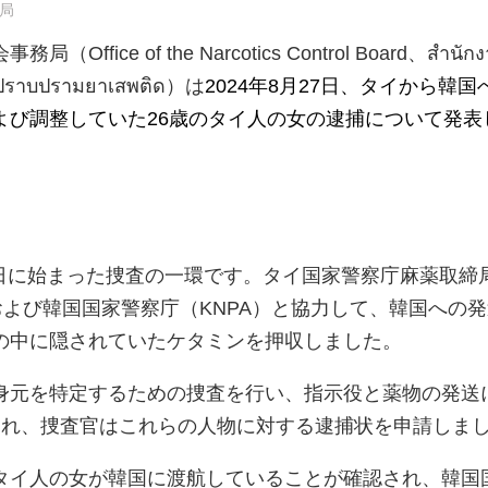
局
ice of the Narcotics Control Board、สำนักง
ะปราบปรามยาเสพติด）は
2024年8月27日、タイから韓国
よび調整していた26歳のタイ人の女の逮捕について発表
30日に始まった捜査の一環です。タイ国家警察庁麻薬取締
および韓国国家警察庁（KNPA）と協力して、韓国への
の中に隠されていたケタミンを押収しました。
身元を特定するための捜査を行い、指示役と薬物の発送
され、捜査官はこれらの人物に対する逮捕状を申請しま
タイ人の女が韓国に渡航していることが確認され、韓国