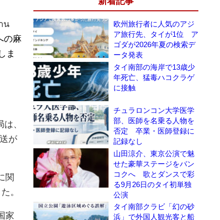
新着記事
าน
欧州旅行者に人気のアジ
ア旅行先、タイが1位 ア
への麻
ゴダが2026年夏の検索デ
しま
ータ発表
タイ南部の海岸で13歳少
年死亡、猛毒ハコクラゲ
に接触
チュラロンコン大学医学
部、医師を名乗る人物を
局は、
否定 卒業・医師登録に
発送が
記録なし
山田涼介、東京公演で魅
せた豪華ステージをバン
コクへ 歌とダンスで彩
に関
る9月26日のタイ初単独
した。
公演
タイ南部クラビ「幻の砂
国家
浜」で外国人観光客と船