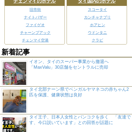
チェンマイのホテル
タイ国内のホテル
旧市街
スコータイ
ナイトバザー
カンチャナブリ
ファイゲオ
ホアヒン
チャーンプアック
ウドンタニ
チェンマイ空港
クラビ
新着記事
イオン、タイのスーパー事業から撤退へ
「MaxValu」30店舗をセントラルに売却
タイ北部ナーン県でベンガルヤマネコの赤ちゃん2
匹を保護、健康状態は良好
タイ王子、日本人女性とバンコクを歩く 「友達で
す、今口説いています」との回答が話題に