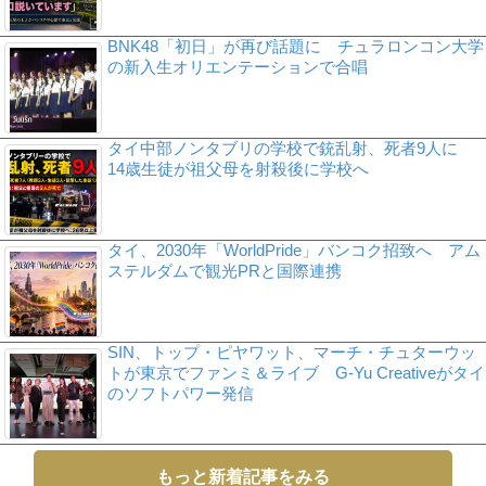
BNK48「初日」が再び話題に チュラロンコン大学
の新入生オリエンテーションで合唱
タイ中部ノンタブリの学校で銃乱射、死者9人に
14歳生徒が祖父母を射殺後に学校へ
タイ、2030年「WorldPride」バンコク招致へ アム
ステルダムで観光PRと国際連携
SIN、トップ・ピヤワット、マーチ・チュターウッ
トが東京でファンミ＆ライブ G-Yu Creativeがタイ
のソフトパワー発信
もっと新着記事をみる