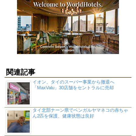
関連記事
イオン、タイのスーパー事業から撤退へ
「MaxValu」30店舗をセントラルに売却
タイ北部ナーン県でベンガルヤマネコの赤ちゃ
ん2匹を保護、健康状態は良好