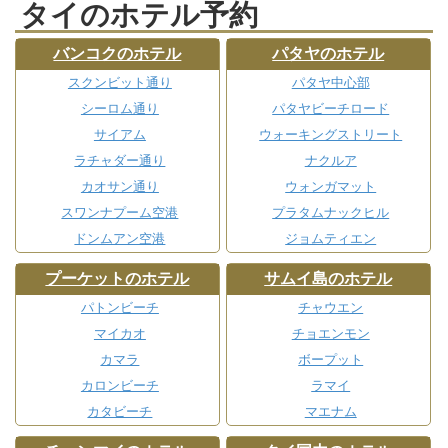
タイのホテル予約
バンコクのホテル
パタヤのホテル
スクンビット通り
パタヤ中心部
シーロム通り
パタヤビーチロード
サイアム
ウォーキングストリート
ラチャダー通り
ナクルア
カオサン通り
ウォンガマット
スワンナプーム空港
プラタムナックヒル
ドンムアン空港
ジョムティエン
プーケットのホテル
サムイ島のホテル
パトンビーチ
チャウエン
マイカオ
チョエンモン
カマラ
ボープット
カロンビーチ
ラマイ
カタビーチ
マエナム