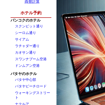
両替計算
ホテル予約
バンコクのホテル
スクンビット通り
シーロム通り
サイアム
ラチャダー通り
カオサン通り
スワンナプーム空港
ドンムアン空港
パタヤのホテル
パタヤ中心部
パタヤビーチロード
ウォーキングストリー
ト
ナクルア