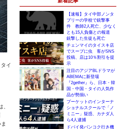
新着記事
【速報】タイ中部ノンタ
ブリーの学校で銃撃事
件 教師2人死亡、少なく
とも15人負傷との報道
銃撃した生徒も死亡
チェンマイのタイスキ店
でスープに虫 客がSNS
投稿、店は10％割引を提
示
、タイ
注目のアジアBLドラマが
ABEMAに新登場
『2gether』ら、日本・韓
国・中国・タイの人気作
品が勢揃い
プーケットのインターナ
は、
ショナルスクールで「ノ
ミニー」疑惑、カナダ人
画
ら4人逮捕
ていま
ドバイ発バンコク行き機