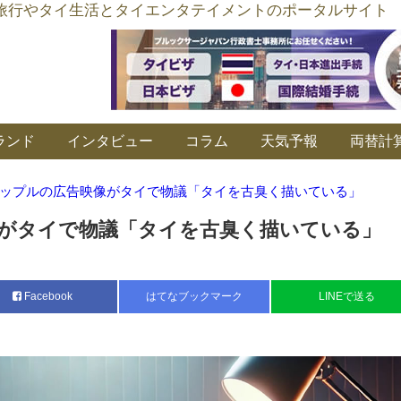
อร์ลิงค์ タイ旅行やタイ生活とタイエンタテイメントのポータルサイト
ランド
インタビュー
コラム
天気予報
両替計
ップルの広告映像がタイで物議「タイを古臭く描いている」
がタイで物議「タイを古臭く描いている」
Facebook
はてなブックマーク
LINEで送る