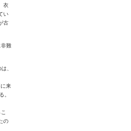
、衣
てい
が古
に非難
のは、
国に来
る。
るこ
たの