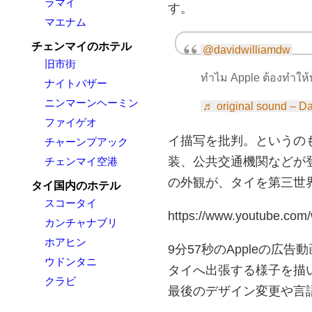
ラマイ
す。
マエナム
チェンマイのホテル
@davidwilliamdw
旧市街
ทำไม Apple ต้องทำให้บ
ナイトバザー
ニンマーンヘーミン
♬ original sound – Da
ファイゲオ
イ描写を批判。というの
チャーンプアック
装、公共交通機関などが
チェンマイ空港
の外観が、タイを第三世
タイ国内のホテル
スコータイ
https://www.youtube.com
カンチャナブリ
ホアヒン
9分57秒のAppleの広
ウドンタニ
タイへ出張する様子を描いていま
クラビ
最後のデザイン変更や言