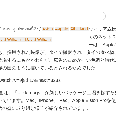
ウィリアム
้านเราดูแย่ขนาดนี้? 🙄
#ข่าว
#apple
#thailand
くのネット
vid William – David William
ーは、Appl
も、採用された映像が、タイで撮影され、タイの食べ物
登場するにもかかわらず、広告の古めかしい色調と時代
界の国のように描いているとされるためでした。
/watch?v=9j8tl-LAEhs&t=323s
告動画は、「Underdogs」が新しいパッケージ工場を探す
す。Mac、iPhone、iPad、Apple Vision Proを
語の壁に取り組む様子が紹介されています。