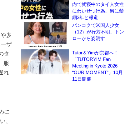
内で就寝中のタイ人女性
にわいせつ行為、男に禁
錮3年と報道
バンコクで米国人少女
（12）が行方不明、トン
氏や多
ローから姿消す
ユーザ
Tutor＆Yimが京都へ！
eのタ
「TUTORYIM Fan
、服
Meeting in Kyoto 2026
遅れ
“OUR MOMENT”」10月
11日開催
ために
使い、