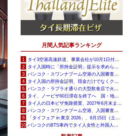
月間人気記事ランキング
タイ3空港高速鉄道、事業会社が10月1日付の契約終了を通知 「現時点での撤退決定ではない」
タイ入国時に「所持金証明」提示を求められる場合も、タイ政府観光庁が外国人旅行者に再周知
バンコク・スワンナプーム空港の入国審査に長蛇の列、SNSで「3～4時間待ち」との投稿が拡散
タイ入国の所持金証明、現金だけでなくクレジットカードや銀行明細も提示可能
バンコク・ラプラオ通りの大型飲食店で火災、27人死亡・多数負傷
タイ、ノービザ60日滞在を終了へ 国・地域別に30日・15日へ再編
タイ人の日本ビザ免除措置、2027年6月末まで延長 不安広がる中でひとまず安堵
バンコク・スワンナプーム空港、入国審査で2～3時間待ちの時間帯も 審査厳格化と人員不足が影響か
「タイフェア in 東京 2026」、8月15日（土）・16日（日）に代々木公園で開催
バンコクのBTS車内でタイ人女性と外国人学生グループが口論、騒音めぐる動画が拡散