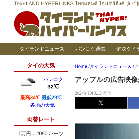
THAILAND HYPERLINKS ไทยแลนด์ ไฮเป
タイランドニュース
バンコク通信
解決タイ
タイの天気
Home
/
タイランドニュース
/
ア
アップルの広告映像
バンコク
32℃
2024年7月31日 配信
最高34℃
最低29℃
各地の天気
両替レート
1万円
=
2090 バーツ