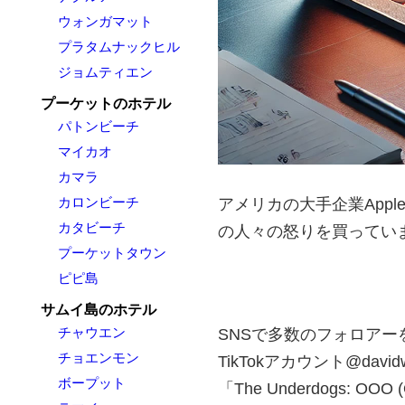
ウォンガマット
プラタムナックヒル
ジョムティエン
プーケットのホテル
パトンビーチ
マイカオ
カマラ
カロンビーチ
アメリカの大手企業App
カタビーチ
の人々の怒りを買ってい
プーケットタウン
ピピ島
サムイ島のホテル
チャウエン
SNSで多数のフォロア
チョエンモン
TikTokアカウント@da
ボープット
「The Underdogs: OOO