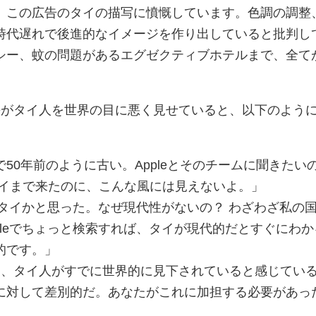
、この広告のタイの描写に憤慨しています。色調の調整
時代遅れで後進的なイメージを作り出していると批判し
シー、蚊の問題があるエグゼクティブホテルまで、全て
leがタイ人を世界の目に悪く見せていると、以下のよう
50年前のように古い。Appleとそのチームに聞きたい
タイまで来たのに、こんな風には見えないよ。」
のタイかと思った。なぜ現代性がないの？ わざわざ私の
gleでちょっと検索すれば、タイが現代的だとすぐにわか
的です。」
のは、タイ人がすでに世界的に見下されていると感じてい
に対して差別的だ。あなたがこれに加担する必要があっ