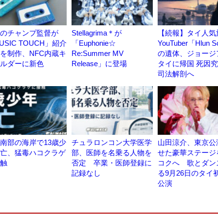
のチャンプ監督が
Stellagrima＊が
【続報】タイ人気
USIC TOUCH」紹介
「Euphonie☆
YouTuber「Hlun S
を制作、NFC内蔵キ
Re:Summer MV
の遺体、ジョージ
ルダーに新色
Release」に登場
タイに帰国 死因
司法解剖へ
南部の海岸で13歳少
チュラロンコン大学医学
山田涼介、東京公
亡、猛毒ハコクラゲ
部、医師を名乗る人物を
せた豪華ステージ
触
否定 卒業・医師登録に
コクへ 歌とダン
記録なし
る9月26日のタイ
公演