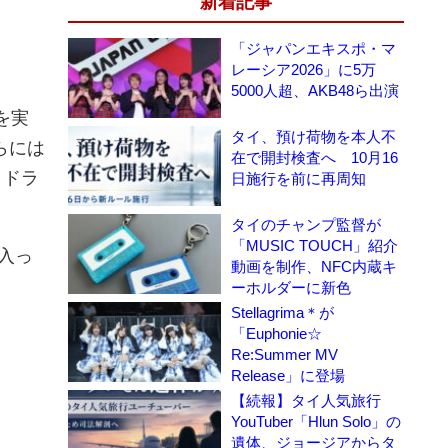
新着記事
「ジャパンエキスポ・マ
レーシア2026」に5万
5000人超、AKB48ら出演
を実
タイ、預け荷物を本人不
らには
在で開封検査へ 10月16
、ドラ
日施行を前に再周知
タイのチャンプ監督が
「MUSIC TOUCH」紹介
入っ
動画を制作、NFC内蔵キ
ーホルダーに新色
Stellagrima＊が
「Euphonie☆
Re:Summer MV
Release」に登場
【続報】タイ人気旅行
YouTuber「Hlun Solo」の
遺体、ジョージアからタ