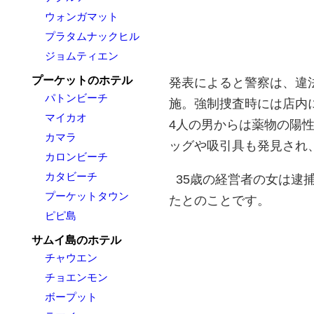
ウォンガマット
プラタムナックヒル
ジョムティエン
プーケットのホテル
発表によると警察は、違
パトンビーチ
施。強制捜査時には店内に
マイカオ
4人の男からは薬物の陽
カマラ
ッグや吸引具も発見され
カロンビーチ
カタビーチ
35歳の経営者の女は逮
プーケットタウン
たとのことです。
ピピ島
サムイ島のホテル
チャウエン
チョエンモン
ボープット