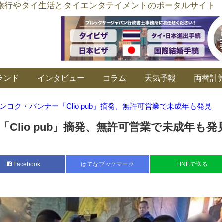
อร์ลิงค์ タイ旅行やタイ生活とタイエンタテイメントのポータルサイト
ランド
インタビュー
コラム
天気予報
両替計
ンコク・バンナー「Clio pub」摘発、無許可営業で未成年も発見
Clio pub」摘発、無許可営業で未成年も発
Facebook
はてなブックマーク
LINEで送る