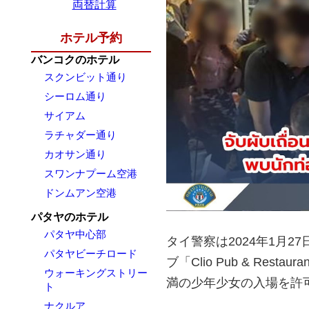
両替計算
ホテル予約
バンコクのホテル
スクンビット通り
シーロム通り
サイアム
ラチャダー通り
カオサン通り
スワンナプーム空港
ドンムアン空港
パタヤのホテル
パタヤ中心部
タイ警察は2024年1月
パタヤビーチロード
ブ「Clio Pub & Re
ウォーキングストリー
満の少年少女の入場を許
ト
ナクルア