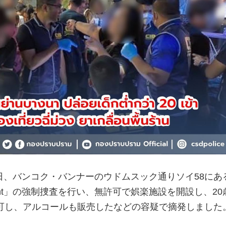
27日、バンコク・バンナーのウドムスック通りソイ58にあ
staurant」の強制捜査を行い、無許可で娯楽施設を開設し、2
可し、アルコールも販売したなどの容疑で摘発しました