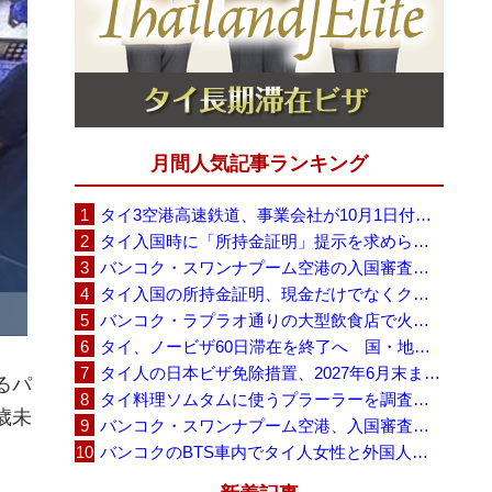
月間人気記事ランキング
タイ3空港高速鉄道、事業会社が10月1日付の契約終了を通知 「現時点での撤退決定ではない」
タイ入国時に「所持金証明」提示を求められる場合も、タイ政府観光庁が外国人旅行者に再周知
バンコク・スワンナプーム空港の入国審査に長蛇の列、SNSで「3～4時間待ち」との投稿が拡散
タイ入国の所持金証明、現金だけでなくクレジットカードや銀行明細も提示可能
バンコク・ラプラオ通りの大型飲食店で火災、27人死亡・多数負傷
タイ、ノービザ60日滞在を終了へ 国・地域別に30日・15日へ再編
タイ人の日本ビザ免除措置、2027年6月末まで延長 不安広がる中でひとまず安堵
るパ
タイ料理ソムタムに使うプラーラーを調査へ、大学新入生4,233人が肝吸虫感染
0歳未
バンコク・スワンナプーム空港、入国審査で2～3時間待ちの時間帯も 審査厳格化と人員不足が影響か
。
バンコクのBTS車内でタイ人女性と外国人学生グループが口論、騒音めぐる動画が拡散