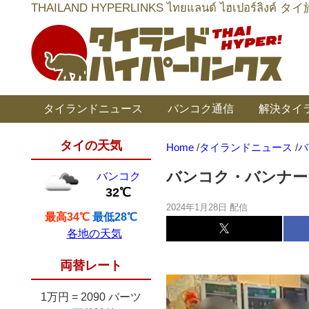
THAILAND HYPERLINKS ไทยแลนด์ ไฮเป
タイランドニュース
バンコク通信
解決タイ
タイの天気
Home
/
タイランドニュース
/
バ
バンコク・バンナー「
バンコク
32℃
2024年1月28日 配信
最高34℃
最低28℃
各地の天気
両替レート
1万円
=
2090 バーツ