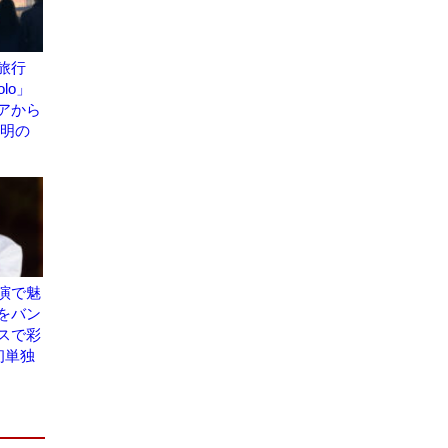
旅行
olo」
アから
究明の
演で魅
をバン
スで彩
初単独