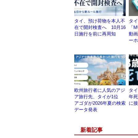
タイ、預け荷物を本人不
タイ
在で開封検査へ 10月16
「M
日施行を前に再周知
動画
ーホ
欧州旅行者に人気のアジ
タイ
ア旅行先、タイが1位
年死
アゴダが2026年夏の検索
に接
データ発表
新着記事