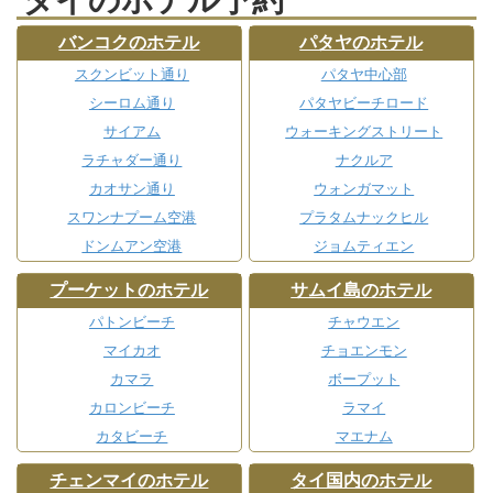
バンコクのホテル
パタヤのホテル
スクンビット通り
パタヤ中心部
シーロム通り
パタヤビーチロード
サイアム
ウォーキングストリート
ラチャダー通り
ナクルア
カオサン通り
ウォンガマット
スワンナプーム空港
プラタムナックヒル
ドンムアン空港
ジョムティエン
プーケットのホテル
サムイ島のホテル
パトンビーチ
チャウエン
マイカオ
チョエンモン
カマラ
ボープット
カロンビーチ
ラマイ
カタビーチ
マエナム
チェンマイのホテル
タイ国内のホテル