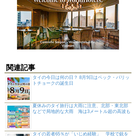
関連記事
タイの今日は何の日？ 8月9日はペック・パリッ
トチョークの誕生日
夏休みのタイ旅行は大雨に注意、北部・東北部
などで局地的な大雨 海は3メートル超の高波も
タイの若者65％が「いじめ経験」 学校で銃を