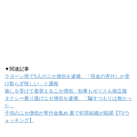
▼関連記事
ラヨーン県で5人のニセ僧侶を逮捕、「現金の寄付しか受
け取らず怪しい」と通報
施しを受けて着替えるニセ僧侶、知事もポリスも御立腹
タクシー乗り逃げニセ僧侶を逮捕、「騙すつもりは無かっ
た」
子供のニセ僧侶が寄付金集め 裏で犯罪組織が暗躍【TVウ
ォッチング】