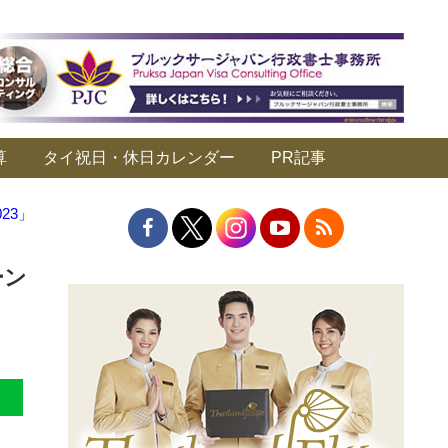
算
タイ祝日・休日カレンダー
PR記事
23」
ーン