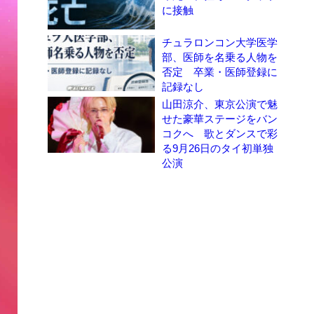
に接触
チュラロンコン大学医学
部、医師を名乗る人物を
否定 卒業・医師登録に
記録なし
山田涼介、東京公演で魅
せた豪華ステージをバン
コクへ 歌とダンスで彩
る9月26日のタイ初単独
公演