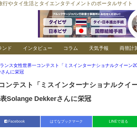
อร์ลิงค์ タイ旅行やタイ生活とタイエンタテイメントのポータルサイト
ランド
インタビュー
コラム
天気予報
両替計
ランス女性世界一コンテスト「ミスインターナショナルクイーン20
kerさんに栄冠
コンテスト「ミスインターナショナルクイ
Solange Dekkerさんに栄冠
Facebook
はてなブックマーク
LINEで送る