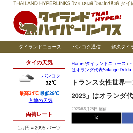
THAILAND HYPERLINKS ไทยแลนด์ ไฮเป
タイランドニュース
バンコク通信
解決タイ
タイの天気
Home
/
タイランドニュース
/
ト
はオランダ代表Solange Dek
バンコク
トランス女性世界一
32℃
最高34℃
最低29℃
2023」はオランダ代表
各地の天気
2023年6月25日 配信
両替レート
1万円
=
2095 バーツ