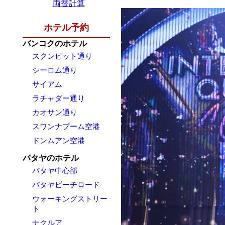
両替計算
ホテル予約
バンコクのホテル
スクンビット通り
シーロム通り
サイアム
ラチャダー通り
カオサン通り
スワンナプーム空港
ドンムアン空港
パタヤのホテル
パタヤ中心部
パタヤビーチロード
ウォーキングストリー
ト
ナクルア