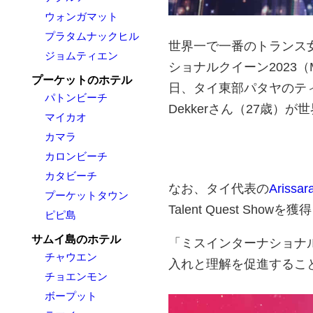
ウォンガマット
プラタムナックヒル
世界一で一番のトランス
ジョムティエン
ショナルクイーン2023（Miss
プーケットのホテル
日、タイ東部パタヤのティ
パトンビーチ
Dekkerさん（27歳）
マイカオ
カマラ
カロンビーチ
カタビーチ
なお、タイ代表の
Arissar
プーケットタウン
Talent Quest Show
ピピ島
サムイ島のホテル
「ミスインターナショナ
チャウエン
入れと理解を促進するこ
チョエンモン
ボープット