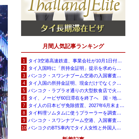
月間人気記事ランキング
タイ3空港高速鉄道、事業会社が10月1日付の契約終了を通知 「現時点での撤退決定ではない」
タイ入国時に「所持金証明」提示を求められる場合も、タイ政府観光庁が外国人旅行者に再周知
バンコク・スワンナプーム空港の入国審査に長蛇の列、SNSで「3～4時間待ち」との投稿が拡散
タイ入国の所持金証明、現金だけでなくクレジットカードや銀行明細も提示可能
バンコク・ラプラオ通りの大型飲食店で火災、27人死亡・多数負傷
タイ、ノービザ60日滞在を終了へ 国・地域別に30日・15日へ再編
タイ人の日本ビザ免除措置、2027年6月末まで延長 不安広がる中でひとまず安堵
タイ料理ソムタムに使うプラーラーを調査へ、大学新入生4,233人が肝吸虫感染
バンコク・スワンナプーム空港、入国審査で2～3時間待ちの時間帯も 審査厳格化と人員不足が影響か
バンコクのBTS車内でタイ人女性と外国人学生グループが口論、騒音めぐる動画が拡散