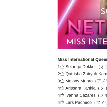
Miss International 
1位 Solange Dekker
2位 Qatrisha Zairya
3位 Melony Munro（ア
4位 Arissara Kankla（
4位 Ivanna Cazares
4位 Lars Pacheco（