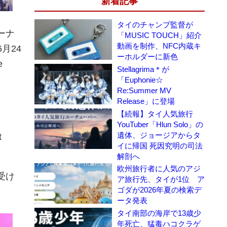
新着記事
タイのチャンプ監督が
ーナ
「MUSIC TOUCH」紹介
動画を制作、NFC内蔵キ
6月24
ーホルダーに新色
e
Stellagrima＊が
「Euphonie☆
Re:Summer MV
Release」に登場
【続報】タイ人気旅行
YouTuber「Hlun Solo」の
遺体、ジョージアからタ
t
イに帰国 死因究明の司法
解剖へ
欧州旅行者に人気のアジ
受け
ア旅行先、タイが1位 ア
ゴダが2026年夏の検索デ
ータ発表
タイ南部の海岸で13歳少
年死亡、猛毒ハコクラゲ