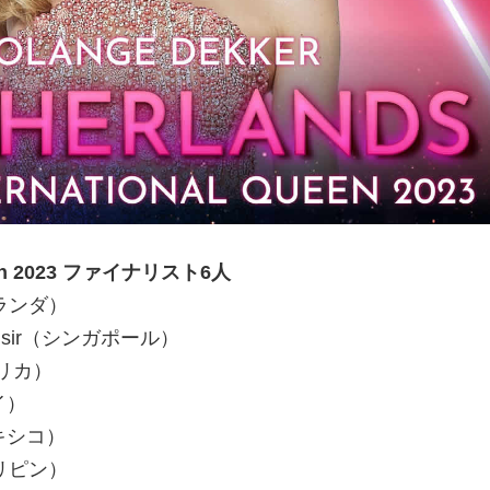
Queen 2023 ファイナリスト6人
（オランダ）
h Kamsir（シンガポール）
メリカ）
タイ）
（メキシコ）
フィリピン）