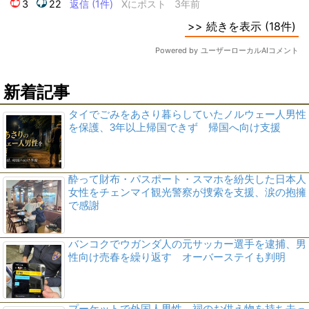
新着記事
タイでごみをあさり暮らしていたノルウェー人男性
を保護、3年以上帰国できず 帰国へ向け支援
酔って財布・パスポート・スマホを紛失した日本人
女性をチェンマイ観光警察が捜索を支援、涙の抱擁
で感謝
バンコクでウガンダ人の元サッカー選手を逮捕、男
性向け売春を繰り返す オーバーステイも判明
プーケットで外国人男性、祠のお供え物を持ち去っ