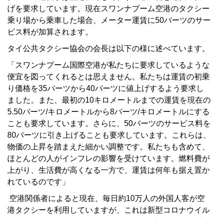
げを要求しています。現在スワンナプーム空港のタクシー
乗り場から乗車した場合、メーター運賃に50バーツのサー
ビス料が加算されます。
タイ公共タクシー協会の会長は以下の様に述べています。
「スワンナプーム国際空港が私たちに要求しているような
便宜を図ってくれるとは思えません。私たちは運賃の初乗
り価格を35バーツから40バーツに値上げするよう要求し
ました。また、最初の10キロメートルまでの運賃を現在の
5.50バーツ/キロメートルから8バーツ/キロメートルにする
ことも要求しています。さらに、50バーツのサービス料を
80バーツに引き上げることも要求しています。これらは、
物価の上昇を踏まえた細かい調整です。私たちも含めて、
ほとんどの人がインフレの影響を受けています。燃料費が
上がり、生活費が高くなる一方で、運賃は何年も据え置か
れているのです」
空港関係者によると現在、毎日約10万人の外国人客が空
港タクシーを利用していますが、これは新型コロナウイル