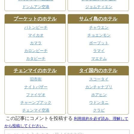
ドンムアン空港
ジョムティエン
プーケットのホテル
サムイ島のホテル
パトンビーチ
チャウエン
マイカオ
チョエンモン
カマラ
ボープット
カロンビーチ
ラマイ
カタビーチ
マエナム
チェンマイのホテル
タイ国内のホテル
旧市街
スコータイ
ナイトバザー
カンチャナブリ
ファイゲオ
ホアヒン
チャーンプアック
ウドンタニ
チェンマイ空港
クラビ