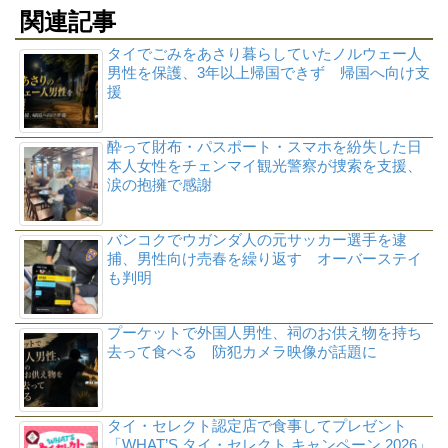
関連記事
タイでごみをあさり暮らしていたノルウェー人
男性を保護、3年以上帰国できず 帰国へ向け支
援
酔って財布・パスポート・スマホを紛失した日
本人女性をチェンマイ観光警察が捜索を支援、
涙の抱擁で感謝
バンコクでウガンダ人の元サッカー選手を逮
捕、男性向け売春を繰り返す オーバーステイ
も判明
プーケットで外国人男性、祠のお供え物を持ち
去って食べる 防犯カメラ映像が話題に
タイ・セレクト認定店で食事してプレゼント
「WHAT’S タイ・セレクト キャンペーン 2026」