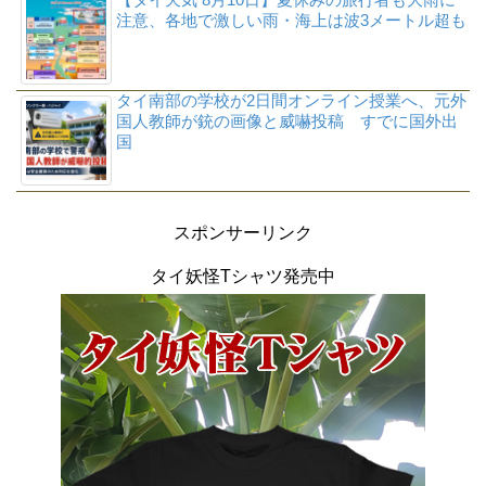
注意、各地で激しい雨・海上は波3メートル超も
タイ南部の学校が2日間オンライン授業へ、元外
国人教師が銃の画像と威嚇投稿 すでに国外出
国
スポンサーリンク
タイ妖怪Tシャツ発売中