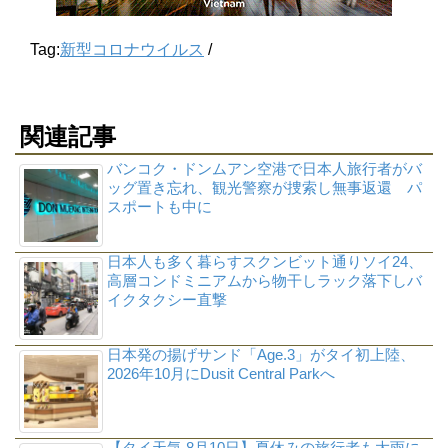
Tag:
新型コロナウイルス
/
関連記事
バンコク・ドンムアン空港で日本人旅行者がバ
ッグ置き忘れ、観光警察が捜索し無事返還 パ
スポートも中に
日本人も多く暮らすスクンビット通りソイ24、
高層コンドミニアムから物干しラック落下しバ
イクタクシー直撃
日本発の揚げサンド「Age.3」がタイ初上陸、
2026年10月にDusit Central Parkへ
【タイ天気 8月10日】夏休みの旅行者も大雨に