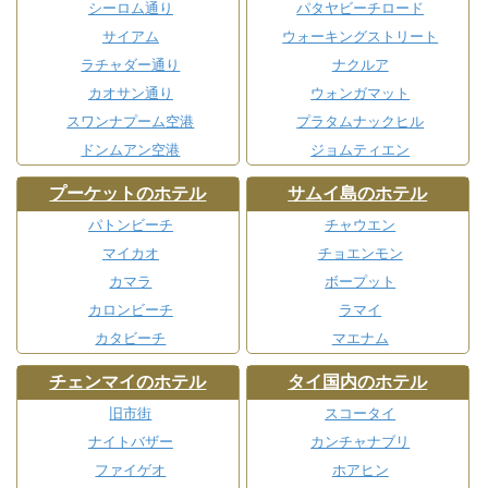
シーロム通り
パタヤビーチロード
サイアム
ウォーキングストリート
ラチャダー通り
ナクルア
カオサン通り
ウォンガマット
スワンナプーム空港
プラタムナックヒル
ドンムアン空港
ジョムティエン
プーケットのホテル
サムイ島のホテル
パトンビーチ
チャウエン
マイカオ
チョエンモン
カマラ
ボープット
カロンビーチ
ラマイ
カタビーチ
マエナム
チェンマイのホテル
タイ国内のホテル
旧市街
スコータイ
ナイトバザー
カンチャナブリ
ファイゲオ
ホアヒン