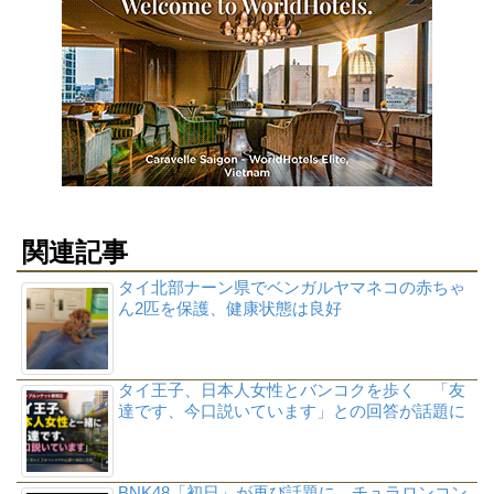
関連記事
タイ北部ナーン県でベンガルヤマネコの赤ちゃ
ん2匹を保護、健康状態は良好
タイ王子、日本人女性とバンコクを歩く 「友
達です、今口説いています」との回答が話題に
BNK48「初日」が再び話題に チュラロンコン