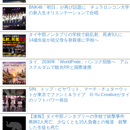
BNK48「初日」が再び話題に チュラロンコン大学
の新入生オリエンテーションで合唱
タイ中部ノンタブリの学校で銃乱射、死者9人に
14歳生徒が祖父母を射殺後に学校へ
タイ、2030年「WorldPride」バンコク招致へ アム
ステルダムで観光PRと国際連携
SIN、トップ・ピヤワット、マーチ・チュターウッ
トが東京でファンミ＆ライブ G-Yu Creativeがタイ
のソフトパワー発信
【速報】タイ中部ノンタブリーの学校で銃撃事件
教師2人死亡、少なくとも15人負傷との報道 銃撃
した生徒も死亡