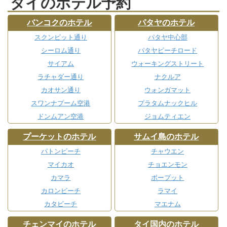
タイのホテル予約
バンコクのホテル
パタヤのホテル
スクンビット通り
パタヤ中心部
シーロム通り
パタヤビーチロード
サイアム
ウォーキングストリート
ラチャダー通り
ナクルア
カオサン通り
ウォンガマット
スワンナプーム空港
プラタムナックヒル
ドンムアン空港
ジョムティエン
プーケットのホテル
サムイ島のホテル
パトンビーチ
チャウエン
マイカオ
チョエンモン
カマラ
ボープット
カロンビーチ
ラマイ
カタビーチ
マエナム
チェンマイのホテル
タイ国内のホテル