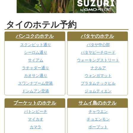
タイのホテル予約
バンコクのホテル
パタヤのホテル
スクンビット通り
パタヤ中心部
シーロム通り
パタヤビーチロード
サイアム
ウォーキングストリート
ラチャダー通り
ナクルア
カオサン通り
ウォンガマット
スワンナプーム空港
プラタムナックヒル
ドンムアン空港
ジョムティエン
プーケットのホテル
サムイ島のホテル
パトンビーチ
チャウエン
マイカオ
チョエンモン
カマラ
ボープット