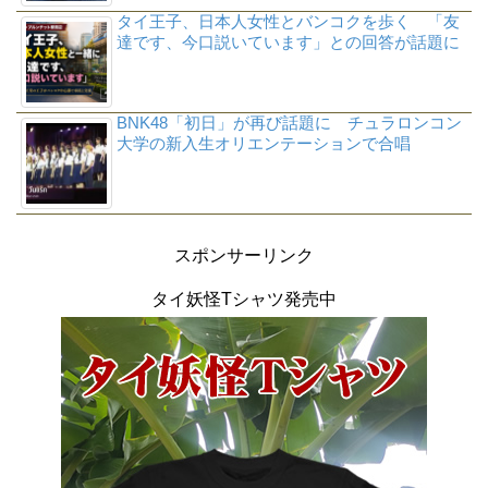
タイ王子、日本人女性とバンコクを歩く 「友
達です、今口説いています」との回答が話題に
BNK48「初日」が再び話題に チュラロンコン
大学の新入生オリエンテーションで合唱
スポンサーリンク
タイ妖怪Tシャツ発売中