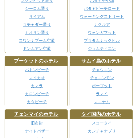
スクンビット通り
パタヤ中心部
シーロム通り
パタヤビーチロード
サイアム
ウォーキングストリート
ラチャダー通り
ナクルア
カオサン通り
ウォンガマット
スワンナプーム空港
プラタムナックヒル
ドンムアン空港
ジョムティエン
プーケットのホテル
サムイ島のホテル
パトンビーチ
チャウエン
マイカオ
チョエンモン
カマラ
ボープット
カロンビーチ
ラマイ
カタビーチ
マエナム
チェンマイのホテル
タイ国内のホテル
旧市街
スコータイ
ナイトバザー
カンチャナブリ