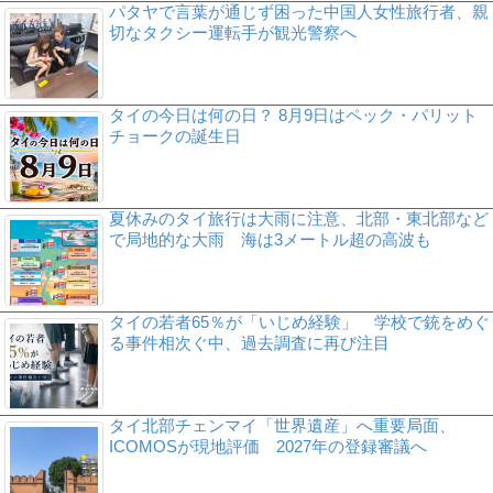
パタヤで言葉が通じず困った中国人女性旅行者、親
切なタクシー運転手が観光警察へ
タイの今日は何の日？ 8月9日はペック・パリット
チョークの誕生日
夏休みのタイ旅行は大雨に注意、北部・東北部など
で局地的な大雨 海は3メートル超の高波も
タイの若者65％が「いじめ経験」 学校で銃をめぐ
る事件相次ぐ中、過去調査に再び注目
タイ北部チェンマイ「世界遺産」へ重要局面、
ICOMOSが現地評価 2027年の登録審議へ