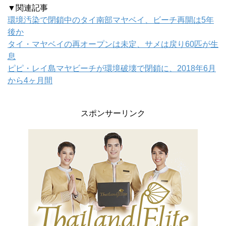
▼関連記事
環境汚染で閉鎖中のタイ南部マヤベイ、ビーチ再開は5年
後か
タイ・マヤベイの再オープンは未定、サメは戻り60匹が生
息
ピピ・レイ島マヤビーチが環境破壊で閉鎖に、2018年6月
から4ヶ月間
スポンサーリンク