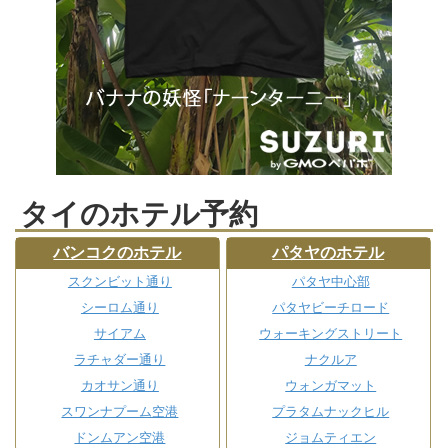
タイのホテル予約
バンコクのホテル
パタヤのホテル
スクンビット通り
パタヤ中心部
シーロム通り
パタヤビーチロード
サイアム
ウォーキングストリート
ラチャダー通り
ナクルア
カオサン通り
ウォンガマット
スワンナプーム空港
プラタムナックヒル
ドンムアン空港
ジョムティエン