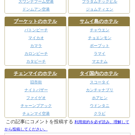
スワンナプーム空港
プラタムナックヒル
ドンムアン空港
ジョムティエン
プーケットのホテル
サムイ島のホテル
パトンビーチ
チャウエン
マイカオ
チョエンモン
カマラ
ボープット
カロンビーチ
ラマイ
カタビーチ
マエナム
チェンマイのホテル
タイ国内のホテル
旧市街
スコータイ
ナイトバザー
カンチャナブリ
ファイゲオ
ホアヒン
チャーンプアック
ウドンタニ
チェンマイ空港
クラビ