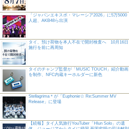
「ジャパンエキスポ・マレーシア2026」に5万5000
人超、AKB48ら出演
タイ、預け荷物を本人不在で開封検査へ 10月16日
施行を前に再周知
タイのチャンプ監督が「MUSIC TOUCH」紹介動画
を制作、NFC内蔵キーホルダーに新色
Stellagrima＊が「Euphonie☆ Re:Summer MV
Release」に登場
【続報】タイ人気旅行YouTuber「Hlun Solo」の遺
体、ジョージアからタイに帰国 死因究明の司法解剖