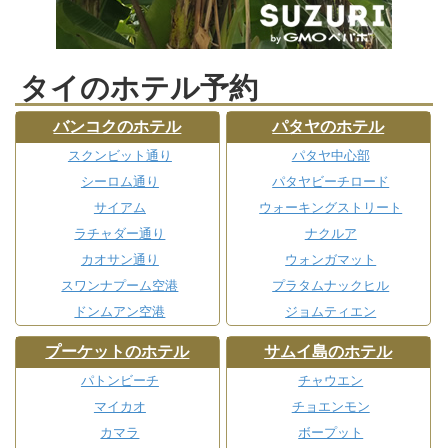
タイのホテル予約
バンコクのホテル
パタヤのホテル
スクンビット通り
パタヤ中心部
シーロム通り
パタヤビーチロード
サイアム
ウォーキングストリート
ラチャダー通り
ナクルア
カオサン通り
ウォンガマット
スワンナプーム空港
プラタムナックヒル
ドンムアン空港
ジョムティエン
プーケットのホテル
サムイ島のホテル
パトンビーチ
チャウエン
マイカオ
チョエンモン
カマラ
ボープット