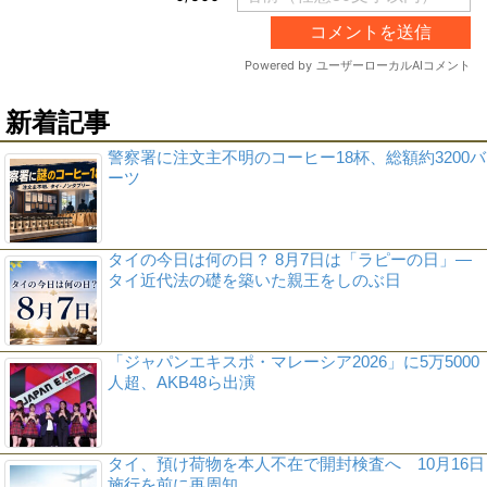
新着記事
警察署に注文主不明のコーヒー18杯、総額約3200バ
ーツ
タイの今日は何の日？ 8月7日は「ラピーの日」―
タイ近代法の礎を築いた親王をしのぶ日
「ジャパンエキスポ・マレーシア2026」に5万5000
人超、AKB48ら出演
タイ、預け荷物を本人不在で開封検査へ 10月16日
施行を前に再周知