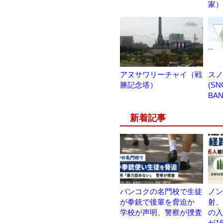
家）
アヌサワリーチャイ（戦
スノ
勝記念塔）
(S
BAN
新着記事
バンコクの名門校で生徒
ノン
が拳銃で後輩を脅迫か
射、
学校が声明、警察が捜査
の入
が1