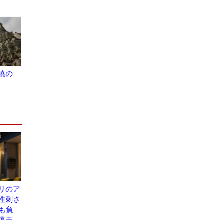
暁の
リのア
性刺さ
も負
逃走