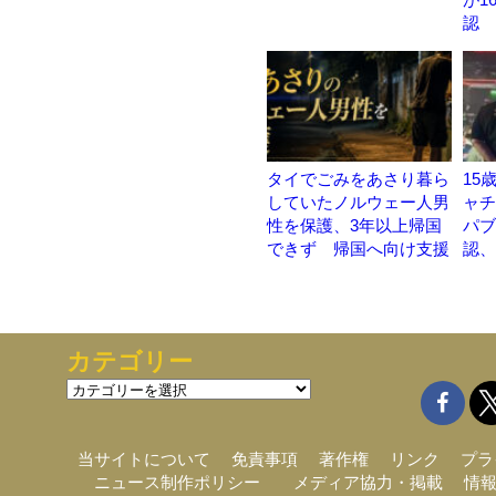
認
タイでごみをあさり暮ら
15
していたノルウェー人男
ャチ
性を保護、3年以上帰国
パブ
できず 帰国へ向け支援
認、
カテゴリー
カ
テ
ゴ
リ
当サイトについて
免責事項
著作権
リンク
プラ
ー
ニュース制作ポリシー
メディア協力・掲載
情