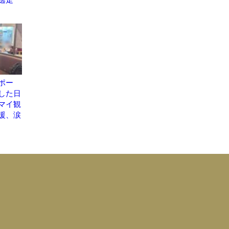
ポー
した日
マイ観
援、涙