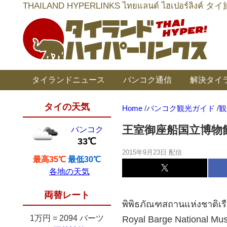
THAILAND HYPERLINKS ไทยแลนด์ ไฮเป
タイランドニュース
バンコク通信
解決タイ
タイの天気
Home
/
バンコク観光ガイド
/
観
王室御座船国立博物
バンコク
33℃
2015年9月23日 配信
最高35℃
最低30℃
各地の天気
両替レート
พิพิธภัณฑสถานแห่งชาติเรื
1万円
=
2094 バーツ
Royal Barge National M