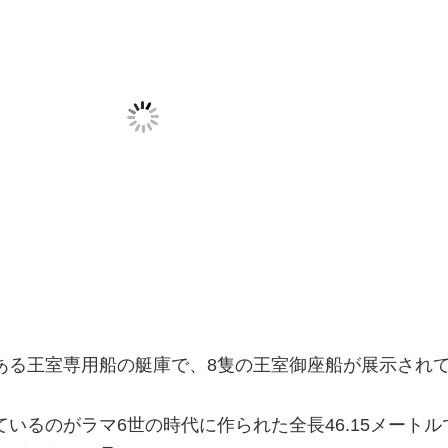
ある王室専用船の艇庫で、8隻の王室御座船が展示され
いるのがラマ6世の時代に作られた全長46.15メートルで