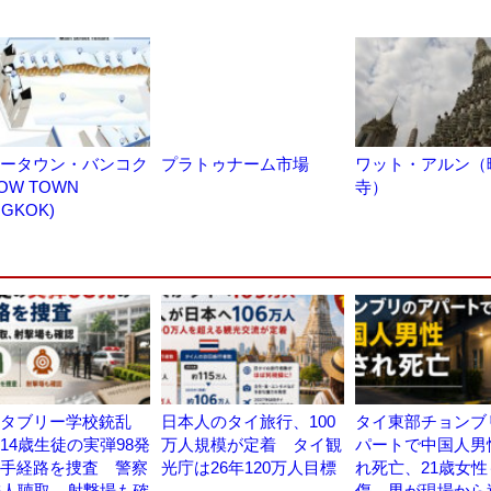
ータウン・バンコク
プラトゥナーム市場
ワット・アルン（
NOW TOWN
寺）
GKOK)
タブリー学校銃乱
日本人のタイ旅行、100
タイ東部チョンブ
14歳生徒の実弾98発
万人規模が定着 タイ観
パートで中国人男
手経路を捜査 警察
光庁は26年120万人目標
れ死亡、21歳女性
6人聴取、射撃場も確
傷 男が現場から