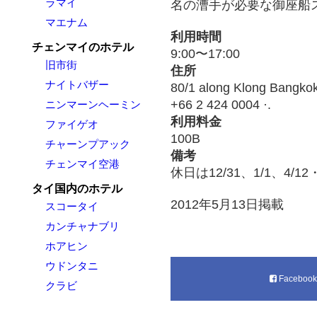
ラマイ
名の漕手が必要な御座船
マエナム
利用時間
チェンマイのホテル
9:00〜17:00
旧市街
住所
ナイトバザー
80/1 along Klong Bangkok
+66 2 424 0004 ·.
ニンマーンヘーミン
利用料金
ファイゲオ
100B
チャーンプアック
備考
チェンマイ空港
休日は12/31、1/1、4/12
タイ国内のホテル
2012年5月13日掲載
スコータイ
カンチャナブリ
ホアヒン
ウドンタニ
Faceboo
クラビ