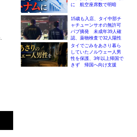
に 航空座席数で明暗
15歳も入店、タイ中部チ
ャチューンサオの無許可
パブ摘発 未成年39人確
.
認、薬物検査で32人陽性
タイでごみをあさり暮ら
していたノルウェー人男
性を保護、3年以上帰国で
きず 帰国へ向け支援