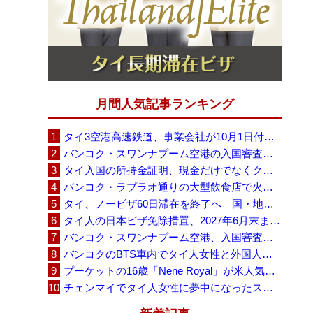
月間人気記事ランキング
タイ3空港高速鉄道、事業会社が10月1日付の契約終了を通知 「現時点での撤退決定ではない」
バンコク・スワンナプーム空港の入国審査に長蛇の列、SNSで「3～4時間待ち」との投稿が拡散
タイ入国の所持金証明、現金だけでなくクレジットカードや銀行明細も提示可能
バンコク・ラプラオ通りの大型飲食店で火災、27人死亡・多数負傷
タイ、ノービザ60日滞在を終了へ 国・地域別に30日・15日へ再編
タイ人の日本ビザ免除措置、2027年6月末まで延長 不安広がる中でひとまず安堵
バンコク・スワンナプーム空港、入国審査で2～3時間待ちの時間帯も 審査厳格化と人員不足が影響か
バンコクのBTS車内でタイ人女性と外国人学生グループが口論、騒音めぐる動画が拡散
プーケットの16歳「Nene Royal」が米人気番組で圧巻の演奏、審査員4人全員が「Yes」
チェンマイでタイ人女性に夢中になったスウェーデン人男性、全財産を失い捨てられる