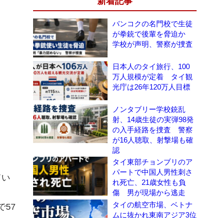
新着記事
バンコクの名門校で生徒
が拳銃で後輩を脅迫か
学校が声明、警察が捜査
日本人のタイ旅行、100
万人規模が定着 タイ観
光庁は26年120万人目標
ノンタブリー学校銃乱
射、14歳生徒の実弾98発
の入手経路を捜査 警察
が16人聴取、射撃場も確
認
タイ東部チョンブリのア
パートで中国人男性刺さ
てい
れ死亡、21歳女性も負
傷 男が現場から逃走
タイの航空市場、ベトナ
57
ムに抜かれ東南アジア3位