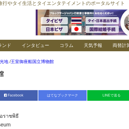
อร์ลิงค์ タイ旅行やタイ生活とタイエンタテイメントのポータルサイト
ランド
インタビュー
コラム
天気予報
両替計
光地
/
王室御座船国立博物館
館
Facebook
はてなブックマーク
LINEで送る
อราชพิธี
useum