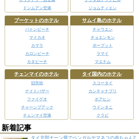
ドンムアン空港
ジョムティエン
プーケットのホテル
サムイ島のホテル
パトンビーチ
チャウエン
マイカオ
チョエンモン
カマラ
ボープット
カロンビーチ
ラマイ
カタビーチ
マエナム
チェンマイのホテル
タイ国内のホテル
旧市街
スコータイ
ナイトバザー
カンチャナブリ
ファイゲオ
ホアヒン
チャーンプアック
ウドンタニ
チェンマイ空港
クラビ
新着記事
タイ北部ナーン県でベンガルヤマネコの赤ちゃん2