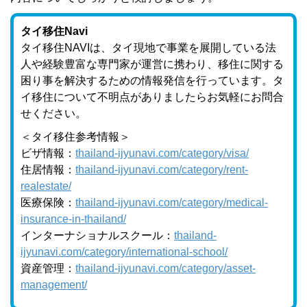
タイ移住Navi
タイ移住NAVIは、タイ現地で事業を展開している法
人や経験豊富な専門家が運営に携わ
り、移住に関する
困り事を解決するための情報発信を行っています。タ
イ移住について
不明点がありましたらお気軽にお問合
せください。
＜タイ移住参考情報＞
ビザ情報：
thailand-ijyunavi.com/category/visa/
住居情報：
thailand-ijyunavi.com/category/rent-
realestate/
医療保険：
thailand-ijyunavi.com/category/medical-
insurance-in-thailand/
インターナショナルスクール：
thailand-
ijyunavi.com/category/international-school/
資産管理：
thailand-ijyunavi.com/category/asset-
management/