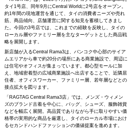
タイ1号店、同年9月にCentral Worldに2号店をオープン。
約1年間の現地運営を通じて、タイの消費者ニーズや売れ
筋、商品傾向、店舗運営に関する知見を蓄積してきまし
た。今回の3号店では、これまでの経験を反映し、タイの
ローカル層やファミリー層を主なターゲットとした商品戦
略を展開します。
新店舗が入るCentral Rama3は、バンコク中心部のサイア
ムエリアから車で約20分の場所にある商業施設で、周辺に
は住宅やオフィスが集まっています。都心型モールに加
え、地域密着型の広域商業施設へ出店することで、近隣居
住者、オフィスワーカー、ファミリー層、若年層などとの
接点拡大を図ります。
「RAGTAG Central Rama3店」では、メンズ・ウィメン
ズのブランド古着を中心に、バッグ、シューズ、服飾雑貨
などを幅広く展開。高品質でありながら手に取りやすい価
格帯の実用的な商品を厳選し、タイのローカル市場におけ
るセカンドハンドファッションの価値提案を進めます。