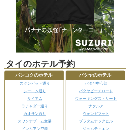
タイのホテル予約
バンコクのホテル
パタヤのホテル
スクンビット通り
パタヤ中心部
シーロム通り
パタヤビーチロード
サイアム
ウォーキングストリート
ラチャダー通り
ナクルア
カオサン通り
ウォンガマット
スワンナプーム空港
プラタムナックヒル
ドンムアン空港
ジョムティエン