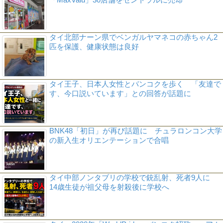
タイ北部ナーン県でベンガルヤマネコの赤ちゃん2
匹を保護、健康状態は良好
タイ王子、日本人女性とバンコクを歩く 「友達で
す、今口説いています」との回答が話題に
BNK48「初日」が再び話題に チュラロンコン大学
の新入生オリエンテーションで合唱
タイ中部ノンタブリの学校で銃乱射、死者9人に
14歳生徒が祖父母を射殺後に学校へ