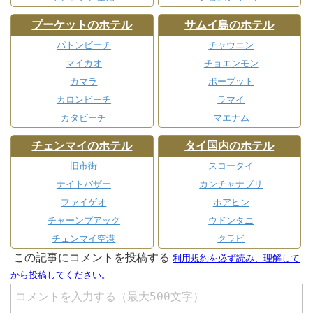
プーケットのホテル
サムイ島のホテル
パトンビーチ
チャウエン
マイカオ
チョエンモン
カマラ
ボープット
カロンビーチ
ラマイ
カタビーチ
マエナム
チェンマイのホテル
タイ国内のホテル
旧市街
スコータイ
ナイトバザー
カンチャナブリ
ファイゲオ
ホアヒン
チャーンプアック
ウドンタニ
チェンマイ空港
クラビ