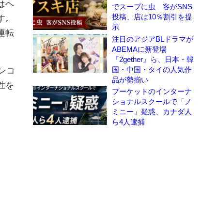
はヘ
でスープに虫 客がSNS
投稿、店は10％割引を提
す。
示
運転
注目のアジアBLドラマが
ABEMAに新登場
『2gether』ら、日本・韓
国・中国・タイの人気作
ンコ
品が勢揃い
性を
プーケットのインターナ
ショナルスクールで「ノ
ミニー」疑惑、カナダ人
ら4人逮捕