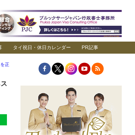
算
タイ祝日・休日カレンダー
PR記事
トを正
ベス