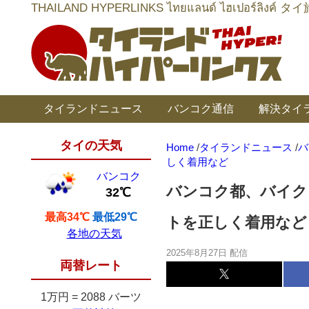
THAILAND HYPERLINKS ไทยแลนด์ ไฮเป
タイランドニュース
バンコク通信
解決タイ
タイの天気
Home
/
タイランドニュース
/
バ
しく着用など
バンコク
バンコク都、バイク
32℃
最高34℃
最低29℃
トを正しく着用など
各地の天気
2025年8月27日 配信
両替レート
1万円
=
2088 バーツ