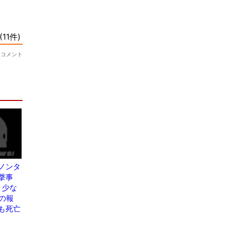
ノンタ
撃事
、少な
の報
も死亡