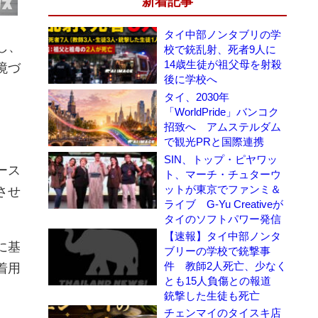
新着記事
タイ中部ノンタブリの学
し、
校で銃乱射、死者9人に
14歳生徒が祖父母を射殺
境づ
後に学校へ
タイ、2030年
「WorldPride」バンコク
招致へ アムステルダム
で観光PRと国際連携
SIN、トップ・ピヤワッ
ース
ト、マーチ・チュターウ
ットが東京でファンミ＆
させ
ライブ G-Yu Creativeが
タイのソフトパワー発信
【速報】タイ中部ノンタ
に基
ブリーの学校で銃撃事
件 教師2人死亡、少なく
着用
とも15人負傷との報道
銃撃した生徒も死亡
チェンマイのタイスキ店