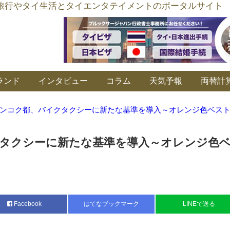
อร์ลิงค์ タイ旅行やタイ生活とタイエンタテイメントのポータルサイト
ランド
インタビュー
コラム
天気予報
両替計
ンコク都、バイクタクシーに新たな基準を導入～オレンジ色ベス
タクシーに新たな基準を導入～オレンジ色
Facebook
はてなブックマーク
LINEで送る