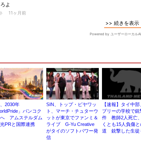
、2030年
SIN、トップ・ピヤワッ
【速報】タイ中部
orldPride」バンコク
ト、マーチ・チュターウ
ブリーの学校で銃
へ アムステルダム
ットが東京でファンミ＆
件 教師2人死亡
光PRと国際連携
ライブ G-Yu Creative
くとも15人負傷と
がタイのソフトパワー発
道 銃撃した生徒
信