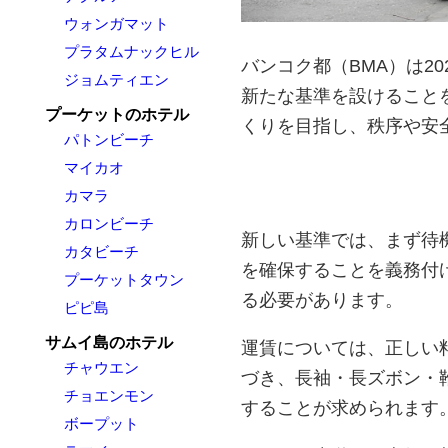
ウォンガマット
プラタムナックヒル
バンコク都（BMA）は2
ジョムティエン
新たな基準を設けること
プーケットのホテル
くりを目指し、秩序や安
パトンビーチ
マイカオ
カマラ
カロンビーチ
新しい基準では、まず待
カタビーチ
を確保することを義務付
プーケットタウン
る必要があります。
ピピ島
サムイ島のホテル
運賃については、正しい
チャウエン
づき、長袖・長ズボン・
チョエンモン
することが求められます
ボープット