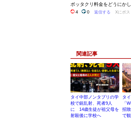
関連記事
タイ中部ノンタブリの学
タイ
校で銃乱射、死者9人
「W
に 14歳生徒が祖父母を
招致
射殺後に学校へ
で観