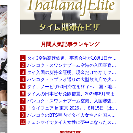
月間人気記事ランキング
タイ3空港高速鉄道、事業会社が10月1日付の契約終了を通知 「現時点での撤退決定ではない」
バンコク・スワンナプーム空港の入国審査に長蛇の列、SNSで「3～4時間待ち」との投稿が拡散
タイ入国の所持金証明、現金だけでなくクレジットカードや銀行明細も提示可能
バンコク・ラプラオ通りの大型飲食店で火災、27人死亡・多数負傷
タイ、ノービザ60日滞在を終了へ 国・地域別に30日・15日へ再編
タイ人の日本ビザ免除措置、2027年6月末まで延長 不安広がる中でひとまず安堵
バンコク・スワンナプーム空港、入国審査で2～3時間待ちの時間帯も 審査厳格化と人員不足が影響か
「タイフェア in 東京 2026」、8月15日（土）・16日（日）に代々木公園で開催
バンコクのBTS車内でタイ人女性と外国人学生グループが口論、騒音めぐる動画が拡散
チェンマイでタイ人女性に夢中になったスウェーデン人男性、全財産を失い捨てられる