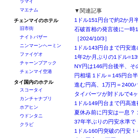
ラマイ
マエナム
▼関連記事
1ドル151円台で約2か
チェンマイのホテル
旧市街
石破首相の発言後に一時1
ナイトバザー
［2024/10/3］
ニンマーンヘーミン
1ドル143円台まで円安進
ファイゲオ
1年2か月ぶりの1ドル=1
チャーンプアック
NY円は146円台後半、その
チェンマイ空港
円相場 1ドル＝145円台半
タイ国内のホテル
進む円高、1万円＝2400バ
スコータイ
タイバーツが対ドルで4
カンチャナブリ
1ドル149円台まで円高進行
ホアヒン
夏休み前に円安は一息？ 1万
ウドンタニ
37年半ぶりの円安水準で・
クラビ
1ドル160円突破の円安！