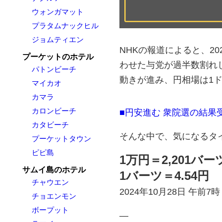
ウォンガマット
プラタムナックヒル
ジョムティエン
NHKの報道によると、2
プーケットのホテル
わせた与党が過半数割れ
パトンビーチ
動きが進み、円相場は1ド
マイカオ
カマラ
カロンビーチ
■円安進む 衆院選の結果
カタビーチ
そんな中で、気になるタ
プーケットタウン
ピピ島
1万円＝2,201バー
サムイ島のホテル
1バーツ＝4.54円
チャウエン
2024年10月28日 午前
チョエンモン
ボープット
—