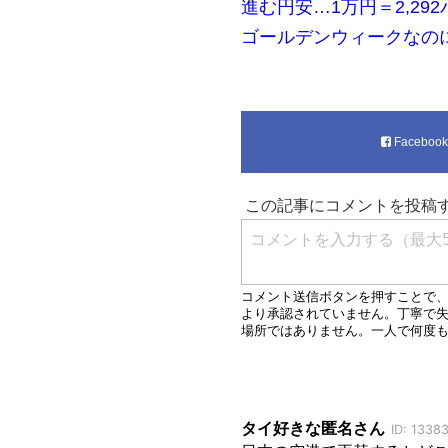
進む円安…1万円＝2,292バ
ゴールデンウィークなのに
Faceboo