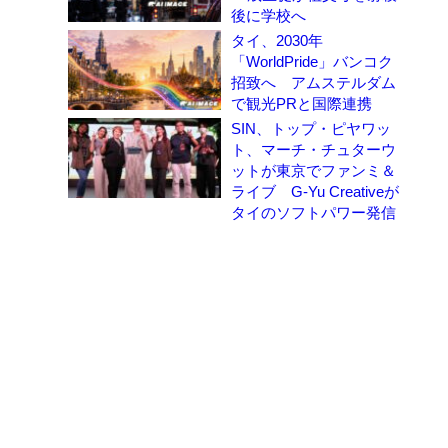
後に学校へ
タイ、2030年
「WorldPride」バンコク
招致へ アムステルダム
で観光PRと国際連携
SIN、トップ・ピヤワッ
ト、マーチ・チュターウ
ットが東京でファンミ＆
ライブ G-Yu Creativeが
タイのソフトパワー発信