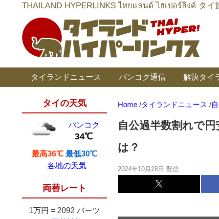
THAILAND HYPERLINKS ไทยแลนด์ ไฮเป
タイランドニュース
バンコク通信
解決タイ
タイの天気
Home
/
タイランドニュース
/
自
自公過半数割れで円
バンコク
34℃
は？
最高36℃
最低30℃
各地の天気
2024年10月28日 配信
両替レート
1万円
=
2092 バーツ