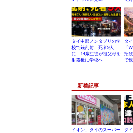
タイ中部ノンタブリの学
タイ
校で銃乱射、死者9人
「W
に 14歳生徒が祖父母を
招致
射殺後に学校へ
で観
新着記事
イオン、タイのスーパー
タイ