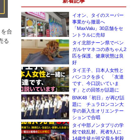
新着記事
イオン、タイのスーパー
事業から撤退へ
「MaxValu」30店舗をセ
とを合
ントラルに売却
売る
タイ北部ナーン県でベン
ガルヤマネコの赤ちゃん2
匹を保護、健康状態は良
好
タイ王子、日本人女性と
バンコクを歩く 「友達
です、今口説いていま
す」との回答が話題に
BNK48「初日」が再び話
題に チュラロンコン大
学の新入生オリエンテー
ションで合唱
タイ中部ノンタブリの学
校で銃乱射、死者9人に
14歳生徒が祖父母を射殺