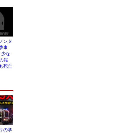
ノンタ
撃事
、少な
の報
も死亡
リの学