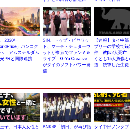
、2030年
SIN、トップ・ピヤワッ
【速報】タイ中部
orldPride」バンコク
ト、マーチ・チュターウ
ブリーの学校で銃
へ アムステルダム
ットが東京でファンミ＆
件 教師2人死亡
光PRと国際連携
ライブ G-Yu Creative
くとも15人負傷と
がタイのソフトパワー発
道 銃撃した生徒
信
王子、日本人女性と
BNK48「初日」が再び話
タイ中部ノンタブ