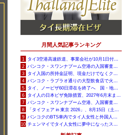
月間人気記事ランキング
タイ3空港高速鉄道、事業会社が10月1日付の契約終了を通知 「現時点での撤退決定ではない」
バンコク・スワンナプーム空港の入国審査に長蛇の列、SNSで「3～4時間待ち」との投稿が拡散
タイ入国の所持金証明、現金だけでなくクレジットカードや銀行明細も提示可能
バンコク・ラプラオ通りの大型飲食店で火災、27人死亡・多数負傷
タイ、ノービザ60日滞在を終了へ 国・地域別に30日・15日へ再編
タイ人の日本ビザ免除措置、2027年6月末まで延長 不安広がる中でひとまず安堵
バンコク・スワンナプーム空港、入国審査で2～3時間待ちの時間帯も 審査厳格化と人員不足が影響か
「タイフェア in 東京 2026」、8月15日（土）・16日（日）に代々木公園で開催
バンコクのBTS車内でタイ人女性と外国人学生グループが口論、騒音めぐる動画が拡散
チェンマイでタイ人女性に夢中になったスウェーデン人男性、全財産を失い捨てられる