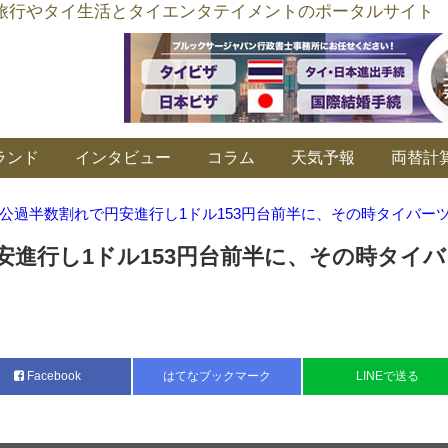
อร์ลิงค์ タイ旅行やタイ生活とタイエンタテイメントのポータルサイト
ランド
インタビュー
コラム
天気予報
両替計
公過半数割れで円安進行し1ドル153円台前半に、その時タイバー
安進行し1ドル153円台前半に、その時タイ
Facebook
はてなブックマーク
LINEで送る