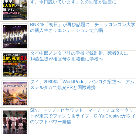
す、今口説いています」との回答が話題に
BNK48「初日」が再び話題に チュラロンコン大学
の新入生オリエンテーションで合唱
タイ中部ノンタブリの学校で銃乱射、死者9人に
14歳生徒が祖父母を射殺後に学校へ
タイ、2030年「WorldPride」バンコク招致へ アム
ステルダムで観光PRと国際連携
SIN、トップ・ピヤワット、マーチ・チュターウッ
トが東京でファンミ＆ライブ G-Yu Creativeがタイ
のソフトパワー発信