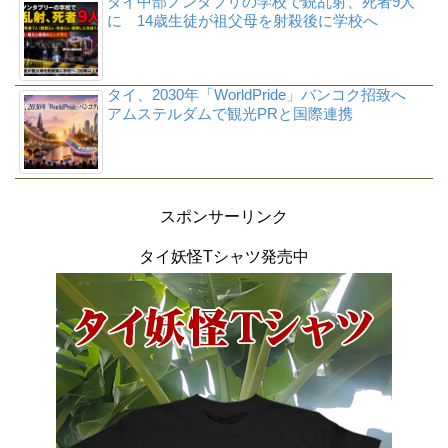
タイ中部ノンタブリの学校で銃乱射、死者9人
に 14歳生徒が祖父母を射殺後に学校へ
タイ、2030年「WorldPride」バンコク招致へ
アムステルダムで観光PRと国際連携
スポンサーリンク
タイ妖怪Tシャツ発売中