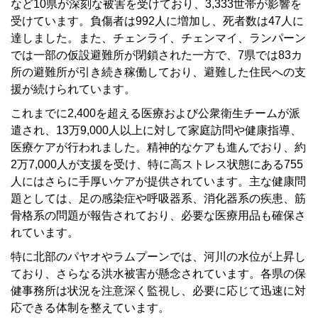
など10県が深刻な被害を受けており、3,333世帯が影響を
受けています。負傷者は992人に増加し、死者数は47人に
達しました。また、チェンライ、チェンマイ、ランパーン
では一部の仮設避難所が閉鎖された一方で、7県では83カ
所の避難所が引き続き稼働しており、避難した住民への支
援が続けられています。
これまでに2,400を超える医療および公衆衛生チームが派
遣され、13万9,000人以上に対して家庭訪問や健康指導、
医療ケアが行われました。精神的なケアも進んでおり、約
2万7,000人が支援を受け、特に高ストレス状態にある755
人にはさらに手厚いケアが提供されています。主な健康問
題としては、足の感染症や呼吸器系、消化器系の疾患、筋
骨格系の問題が報告されており、必要な医療用品も確保さ
れています。
特に北部のパヤオやラムプーンでは、河川の水位が上昇し
ており、さらなる洪水被害が懸念されています。各県の保
健事務所は状況を注意深く監視し、必要に応じて迅速に対
応できる体制を整えています。