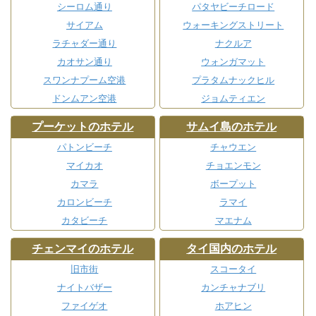
シーロム通り
パタヤビーチロード
サイアム
ウォーキングストリート
ラチャダー通り
ナクルア
カオサン通り
ウォンガマット
スワンナプーム空港
プラタムナックヒル
ドンムアン空港
ジョムティエン
プーケットのホテル
サムイ島のホテル
パトンビーチ
チャウエン
マイカオ
チョエンモン
カマラ
ボープット
カロンビーチ
ラマイ
カタビーチ
マエナム
チェンマイのホテル
タイ国内のホテル
旧市街
スコータイ
ナイトバザー
カンチャナブリ
ファイゲオ
ホアヒン