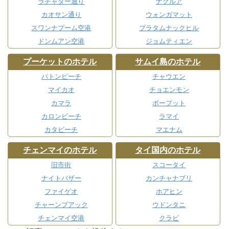
ラチャダー通り
ナクルア
カオサン通り
ウォンガマット
スワンナプーム空港
プラタムナックヒル
ドンムアン空港
ジョムティエン
プーケットのホテル
サムイ島のホテル
パトンビーチ
チャウエン
マイカオ
チョエンモン
カマラ
ボープット
カロンビーチ
ラマイ
カタビーチ
マエナム
チェンマイのホテル
タイ国内のホテル
旧市街
スコータイ
ナイトバザー
カンチャナブリ
ファイゲオ
ホアヒン
チャーンプアック
ウドンタニ
チェンマイ空港
クラビ