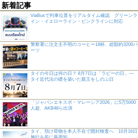
新着記事
ViaBusで列車位置をリアルタイム確認 グリーンラ
イン・イエローライン・ピンクラインに対応
警察署に注文主不明のコーヒー18杯、総額約3200バ
ーツ
タイの今日は何の日？ 8月7日は「ラピーの日」―
タイ近代法の礎を築いた親王をしのぶ日
「ジャパンエキスポ・マレーシア2026」に5万5000
人超、AKB48ら出演
タイ、預け荷物を本人不在で開封検査へ 10月16日
施行を前に再周知