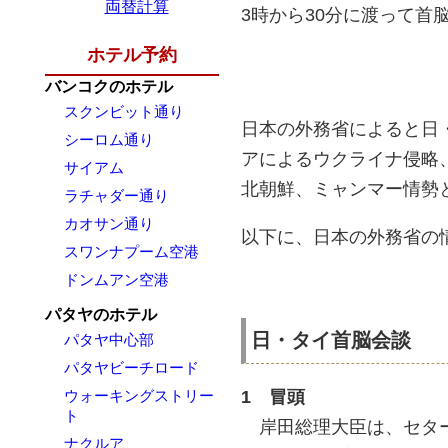
両替計算
3時から30分に渡って首
ホテル予約
バンコクのホテル
スクンビット通り
日本の外務省によると日
シーロム通り
アによるウクライナ侵略
サイアム
北朝鮮、ミャンマー情勢
ラチャダー通り
カオサン通り
以下に、日本の外務省の
スワンナプーム空港
ドンムアン空港
パタヤのホテル
日・タイ首脳会談
パタヤ中心部
パタヤビーチロード
ウォーキングストリー
1 冒頭
ト
岸田総理大臣は、セター
ナクルア