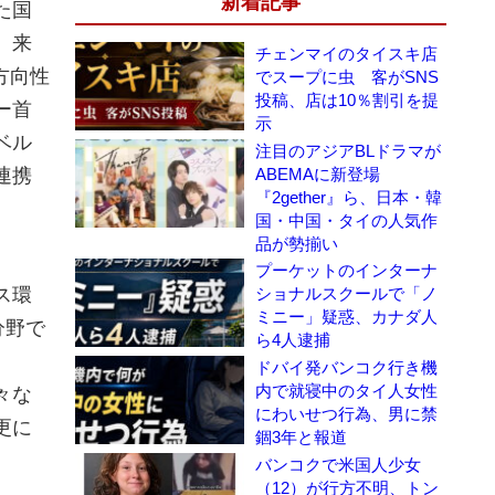
新着記事
た国
、来
チェンマイのタイスキ店
方向性
でスープに虫 客がSNS
投稿、店は10％割引を提
ー首
示
ベル
注目のアジアBLドラマが
ABEMAに新登場
連携
『2gether』ら、日本・韓
国・中国・タイの人気作
品が勢揃い
プーケットのインターナ
ショナルスクールで「ノ
ス環
ミニー」疑惑、カナダ人
分野で
ら4人逮捕
ドバイ発バンコク行き機
内で就寝中のタイ人女性
々な
にわいせつ行為、男に禁
更に
錮3年と報道
バンコクで米国人少女
（12）が行方不明、トン