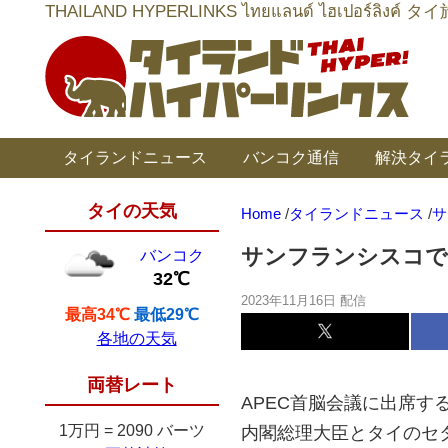
THAILAND HYPERLINKS ไทยแลนด์ ไฮเป
タイランドニュース
バンコク通信
解決タイ
タイの天気
Home
/
タイランドニュース
/
サ
サンフランシスコで
バンコク
32℃
2023年11月16日 配信
最高34℃
最低29℃
各地の天気
両替レート
APEC首脳会議に出席
1万円
=
2090 バーツ
内閣総理大臣とタイのセタ