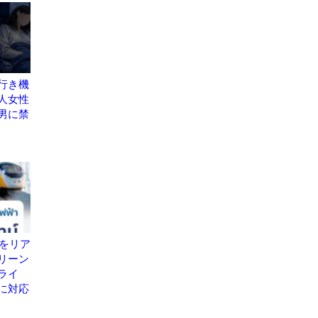
行き機
人女性
男に禁
置をリア
リーン
ライ
に対応