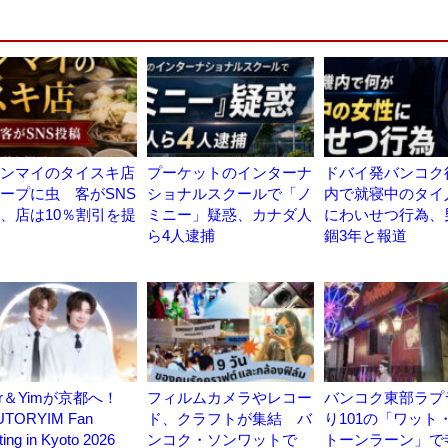
ンマイのタイスキ店
プーケットのインターナ
ドバイ発バンコク
ープに虫 客がSNS
ショナルスクールで「ノ
内で就寝中のタイ
、店は10％割引を提
ミニー」疑惑、カナダ人
にわいせつ行為、
ら4人逮捕
錮3年と報道
tor＆Yimが京都へ！
フィルムカメラやレコー
バンコク東部ラプ
TORYIM Fan
ド、クラフトが集結 バ
り101の「ワット
ing in Kyoto 2026
ンコク・ソンワットで
トーンラーン」で