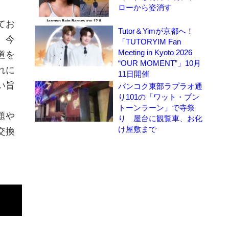
ローから姿消す
てお
Tutor＆Yimが京都へ！
、今
「TUTORYIM Fan
Meeting in Kyoto 2026
道を
“OUR MOMENT”」10月
れに
11日開催
い旨
バンコク東部ラプラオ通
り101の「ワット・ブン
トーンラーン」で寺祭
題や
り 屋台に観覧車、お化
け屋敷まで
交換