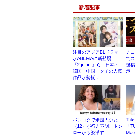
新着記事
注目のアジアBLドラマ
チェ
がABEMAに新登場
でス
『2gether』ら、日本・
投稿
韓国・中国・タイの人気
示
作品が勢揃い
バンコクで米国人少女
Tu
（12）が行方不明、トン
「TU
ローから姿消す
Meet