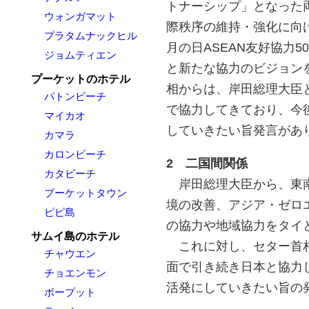
トナーシップ」となった
ウォンガマット
際秩序の維持・強化に向
プラタムナックヒル
月の日ASEAN友好協力
ジョムティエン
と新たな協力のビジョン
プーケットのホテル
相からは、岸田総理大臣
パトンビーチ
で協力してきており、今
マイカオ
していきたい旨発言があ
カマラ
カロンビーチ
2 二国間関係
カタビーチ
岸田総理大臣から、東南
プーケットタウン
境の改善、アジア・ゼロ
ピピ島
の協力や地域協力をタイ
サムイ島のホテル
これに対し、セター首相
チャウエン
面で引き続き日本と協力
チョエンモン
活発にしていきたい旨の
ボープット