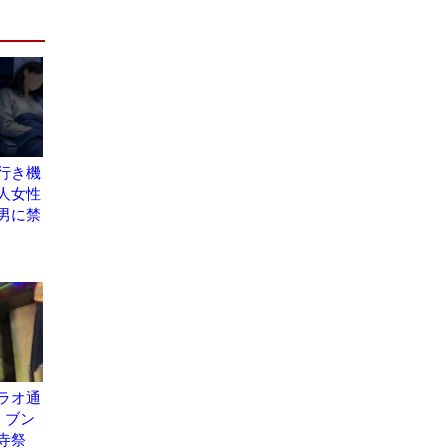
行き機
人女性
男に禁
ラオ通
・ブン
寺祭