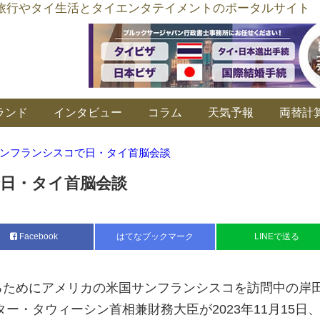
อร์ลิงค์ タイ旅行やタイ生活とタイエンタテイメントのポータルサイト
ランド
インタビュー
コラム
天気予報
両替計
ンフランシスコで日・タイ首脳会談
日・タイ首脳会談
Facebook
はてなブックマーク
LINEで送る
するためにアメリカの米国サンフランシスコを訪問中の岸
ー・タウィーシン首相兼財務大臣が2023年11月15日