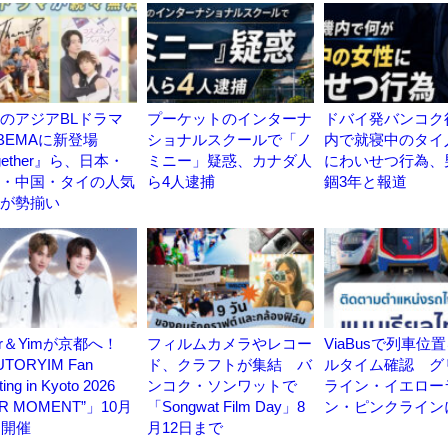
のアジアBLドラマ
プーケットのインターナ
ドバイ発バンコク
BEMAに新登場
ショナルスクールで「ノ
内で就寝中のタイ
gether』ら、日本・
ミニー」疑惑、カナダ人
にわいせつ行為、
・中国・タイの人気
ら4人逮捕
錮3年と報道
が勢揃い
tor＆Yimが京都へ！
フィルムカメラやレコー
ViaBusで列車位
TORYIM Fan
ド、クラフトが集結 バ
ルタイム確認 グ
ing in Kyoto 2026
ンコク・ソンワットで
ライン・イエロー
UR MOMENT”」10月
「Songwat Film Day」8
ン・ピンクライン
日開催
月12日まで