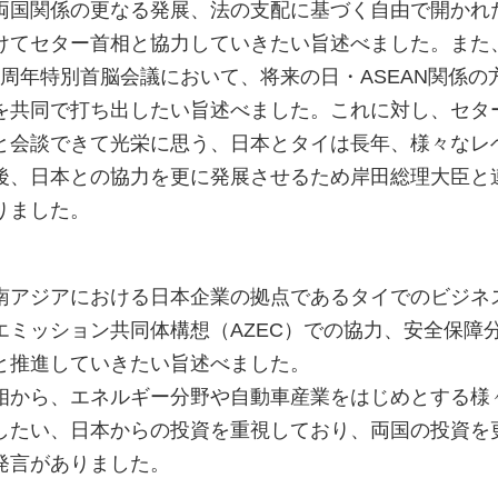
両国関係の更なる発展、法の支配に基づく自由で開かれ
けてセター首相と協力していきたい旨述べました。また
50周年特別首脳会議において、将来の日・ASEAN関係の
を共同で打ち出したい旨述べました。これに対し、セタ
と会談できて光栄に思う、日本とタイは長年、様々なレ
後、日本との協力を更に発展させるため岸田総理大臣と
りました。
アジアにおける日本企業の拠点であるタイでのビジネ
エミッション共同体構想（AZEC）での協力、安全保障
と推進していきたい旨述べました。
から、エネルギー分野や自動車産業をはじめとする様
したい、日本からの投資を重視しており、両国の投資を
発言がありました。