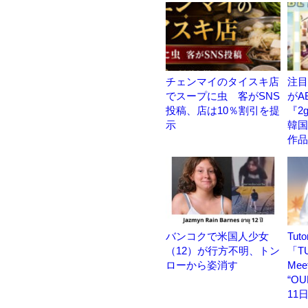
チェンマイのタイスキ店
注目
でスープに虫 客がSNS
がA
投稿、店は10％割引を提
『2
示
韓国
作品
バンコクで米国人少女
Tu
（12）が行方不明、トン
「TU
ローから姿消す
Meet
“O
11