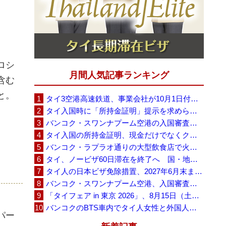
ロシ
月間人気記事ランキング
含む
と。
タイ3空港高速鉄道、事業会社が10月1日付の契約終了を通知 「現時点での撤退決定ではない」
タイ入国時に「所持金証明」提示を求められる場合も、タイ政府観光庁が外国人旅行者に再周知
バンコク・スワンナプーム空港の入国審査に長蛇の列、SNSで「3～4時間待ち」との投稿が拡散
タイ入国の所持金証明、現金だけでなくクレジットカードや銀行明細も提示可能
バンコク・ラプラオ通りの大型飲食店で火災、27人死亡・多数負傷
タイ、ノービザ60日滞在を終了へ 国・地域別に30日・15日へ再編
タイ人の日本ビザ免除措置、2027年6月末まで延長 不安広がる中でひとまず安堵
バンコク・スワンナプーム空港、入国審査で2～3時間待ちの時間帯も 審査厳格化と人員不足が影響か
「タイフェア in 東京 2026」、8月15日（土）・16日（日）に代々木公園で開催
バンコクのBTS車内でタイ人女性と外国人学生グループが口論、騒音めぐる動画が拡散
パー