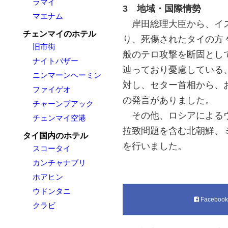
ラマイ
3 地域・国際情勢
マエナム
岸田総理大臣から、イス
チェンマイのホテル
り、死傷されたタイの方
旧市街
般のテロ攻撃を断固とし
ナイトバザー
辿っており憂慮している
ニンマーンヘーミン
対し、セター首相から、
ファイゲオ
の発言がありました。
チャーンプアック
その他、ロシアによるウ
チェンマイ空港
拉致問題を含む北朝鮮、
タイ国内のホテル
を行いました。
スコータイ
カンチャナブリ
ホアヒン
ウドンタニ
Faceboo
クラビ