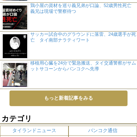
鶏小屋の資材を巡り義兄弟が口論、52歳男性死亡
義兄は現場で警察待つ
サッカー試合中のグラウンドに落雷、24歳選手が死
亡 タイ南部ナラティワート
移植用心臓を24分で緊急搬送、タイ交通警察がサム
ットサコーンからバンコクへ先導
もっと新着記事をみる
カテゴリ
タイランドニュース
バンコク通信