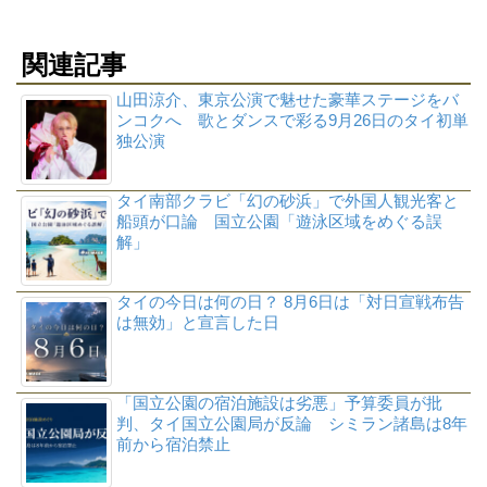
関連記事
山田涼介、東京公演で魅せた豪華ステージをバ
ンコクへ 歌とダンスで彩る9月26日のタイ初単
独公演
タイ南部クラビ「幻の砂浜」で外国人観光客と
船頭が口論 国立公園「遊泳区域をめぐる誤
解」
タイの今日は何の日？ 8月6日は「対日宣戦布告
は無効」と宣言した日
「国立公園の宿泊施設は劣悪」予算委員が批
判、タイ国立公園局が反論 シミラン諸島は8年
前から宿泊禁止