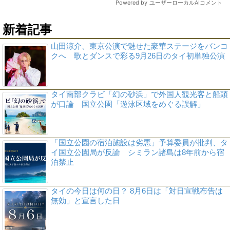
新着記事
山田涼介、東京公演で魅せた豪華ステージをバンコ
クへ 歌とダンスで彩る9月26日のタイ初単独公演
タイ南部クラビ「幻の砂浜」で外国人観光客と船頭
が口論 国立公園「遊泳区域をめぐる誤解」
「国立公園の宿泊施設は劣悪」予算委員が批判、タ
イ国立公園局が反論 シミラン諸島は8年前から宿
泊禁止
タイの今日は何の日？ 8月6日は「対日宣戦布告は
無効」と宣言した日