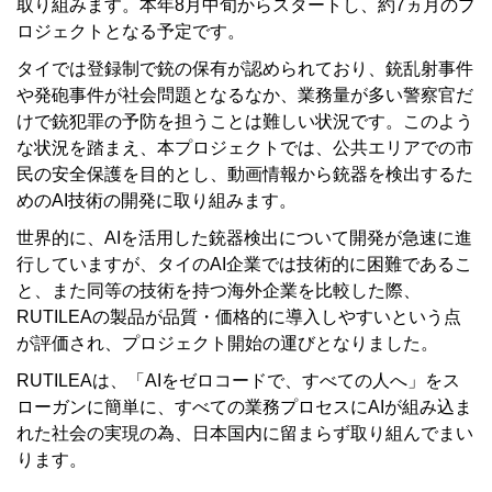
取り組みます。本年8月中旬からスタートし、約7ヵ月のプ
ロジェクトとなる予定です。
タイでは登録制で銃の保有が認められており、銃乱射事件
や発砲事件が社会問題となるなか、業務量が多い警察官だ
けで銃犯罪の予防を担うことは難しい状況です。このよう
な状況を踏まえ、本プロジェクトでは、公共エリアでの市
民の安全保護を目的とし、動画情報から銃器を検出するた
めのAI技術の開発に取り組みます。
世界的に、AIを活用した銃器検出について開発が急速に進
行していますが、タイのAI企業では技術的に困難であるこ
と、また同等の技術を持つ海外企業を比較した際、
RUTILEAの製品が品質・価格的に導入しやすいという点
が評価され、プロジェクト開始の運びとなりました。
RUTILEAは、「AIをゼロコードで、すべての人へ」をス
ローガンに簡単に、すべての業務プロセスにAIが組み込ま
れた社会の実現の為、日本国内に留まらず取り組んでまい
ります。