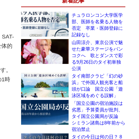
新着記事
チュラロンコン大学医学
部、医師を名乗る人物を
否定 卒業・医師登録に
記録なし
AT-
山田涼介、東京公演で魅
全体的
せた豪華ステージをバン
コクへ 歌とダンスで彩
る9月26日のタイ初単独
公演
です。
タイ南部クラビ「幻の砂
1時
浜」で外国人観光客と船
頭が口論 国立公園「遊
泳区域をめぐる誤解」
「国立公園の宿泊施設は
劣悪」予算委員が批判、
タイ国立公園局が反論
シミラン諸島は8年前から
宿泊禁止
タイの今日は何の日？ 8