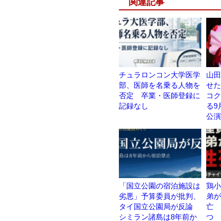
関連記事
チュラロンコン大学医学
山田
部、医師を名乗る人物を
せた
否定 卒業・医師登録に
コク
記録なし
る9
公演
「国立公園の宿泊施設は
鶏小
劣悪」予算委員が批判、
弟が
タイ国立公園局が反論
亡 
シミラン諸島は8年前か
つ