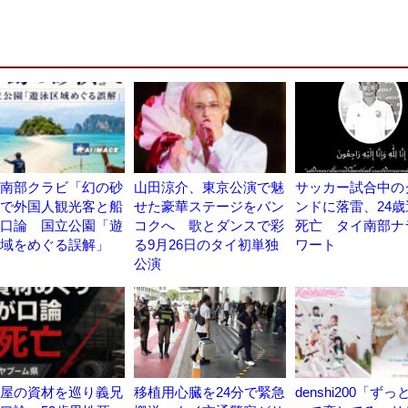
南部クラビ「幻の砂
山田涼介、東京公演で魅
サッカー試合中の
で外国人観光客と船
せた豪華ステージをバン
ンドに落雷、24
口論 国立公園「遊
コクへ 歌とダンスで彩
死亡 タイ南部ナ
域をめぐる誤解」
る9月26日のタイ初単独
ワート
公演
屋の資材を巡り義兄
移植用心臓を24分で緊急
denshi200「ず