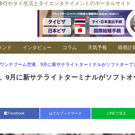
อร์ลิงค์ タイ旅行やタイ生活とタイエンタテイメントのポータルサイト
ランド
インタビュー
コラム
天気予報
両替計
ワンナプーム空港、9月に新サテライトターミナルがソフトオープ
、9月に新サテライトターミナルがソフトオ
Facebook
はてなブックマーク
LINEで送る