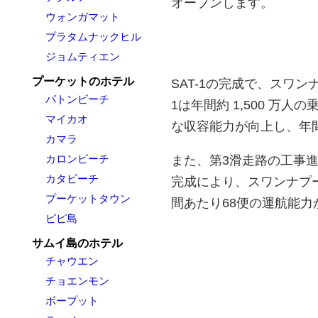
オープンします。
ウォンガマット
プラタムナックヒル
ジョムティエン
プーケットのホテル
SAT-1の完成で、スワ
パトンビーチ
1は年間約 1,500 
マイカオ
な収容能力が向上し、年間
カマラ
カロンビーチ
また、第3滑走路の工事進
カタビーチ
完成により、スワンナプー
プーケットタウン
間あたり68便の運航能
ピピ島
サムイ島のホテル
チャウエン
チョエンモン
ボープット