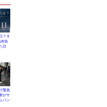
？ 8
戦布告
た日
分で緊急
察がサ
らバン