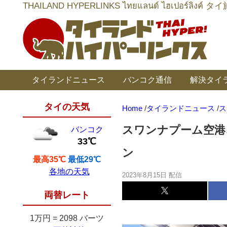
THAILAND HYPERLINKS ไทยแลนด์ ไฮเป
タイランドニュース
バンコク通信
解決タイ
タイの天気
Home
/
タイランドニュース
/
ス
スワンナプーム空港
バンコク
33℃
ン
最高35℃
最低29℃
各地の天気
2023年8月15日 配信
両替レート
1万円
=
2098 バーツ