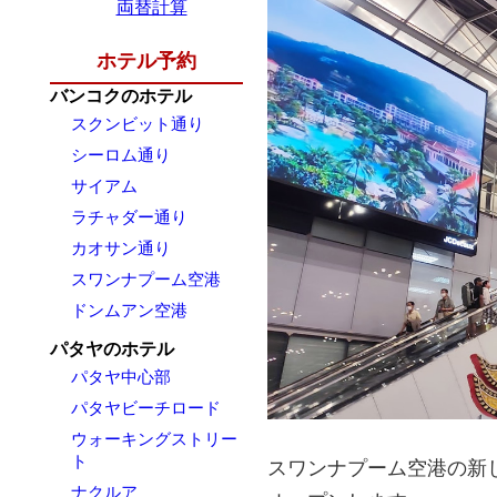
両替計算
ホテル予約
バンコクのホテル
スクンビット通り
シーロム通り
サイアム
ラチャダー通り
カオサン通り
スワンナプーム空港
ドンムアン空港
パタヤのホテル
パタヤ中心部
パタヤビーチロード
ウォーキングストリー
ト
スワンナプーム空港の新し
ナクルア