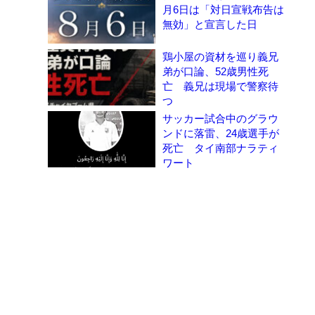
月6日は「対日宣戦布告は
無効」と宣言した日
鶏小屋の資材を巡り義兄
弟が口論、52歳男性死
亡 義兄は現場で警察待
つ
サッカー試合中のグラウ
ンドに落雷、24歳選手が
死亡 タイ南部ナラティ
ワート