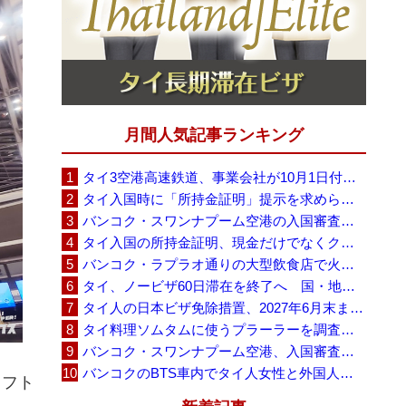
月間人気記事ランキング
タイ3空港高速鉄道、事業会社が10月1日付の契約終了を通知 「現時点での撤退決定ではない」
タイ入国時に「所持金証明」提示を求められる場合も、タイ政府観光庁が外国人旅行者に再周知
バンコク・スワンナプーム空港の入国審査に長蛇の列、SNSで「3～4時間待ち」との投稿が拡散
タイ入国の所持金証明、現金だけでなくクレジットカードや銀行明細も提示可能
バンコク・ラプラオ通りの大型飲食店で火災、27人死亡・多数負傷
タイ、ノービザ60日滞在を終了へ 国・地域別に30日・15日へ再編
タイ人の日本ビザ免除措置、2027年6月末まで延長 不安広がる中でひとまず安堵
タイ料理ソムタムに使うプラーラーを調査へ、大学新入生4,233人が肝吸虫感染
バンコク・スワンナプーム空港、入国審査で2～3時間待ちの時間帯も 審査厳格化と人員不足が影響か
バンコクのBTS車内でタイ人女性と外国人学生グループが口論、騒音めぐる動画が拡散
ソフト