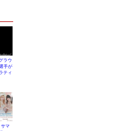
グラウ
歳選手が
ラティ
っとサマ