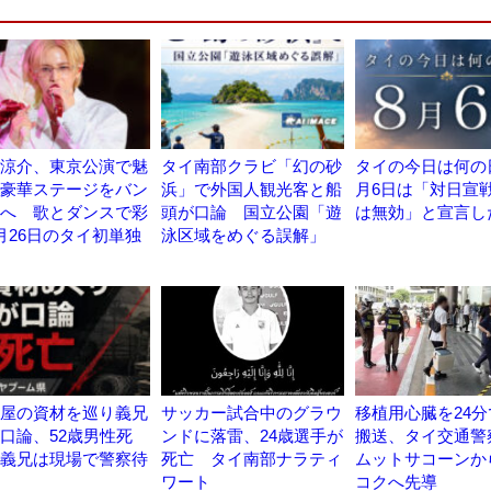
涼介、東京公演で魅
タイ南部クラビ「幻の砂
タイの今日は何の日
豪華ステージをバン
浜」で外国人観光客と船
月6日は「対日宣
へ 歌とダンスで彩
頭が口論 国立公園「遊
は無効」と宣言し
月26日のタイ初単独
泳区域をめぐる誤解」
屋の資材を巡り義兄
サッカー試合中のグラウ
移植用心臓を24
口論、52歳男性死
ンドに落雷、24歳選手が
搬送、タイ交通警
義兄は現場で警察待
死亡 タイ南部ナラティ
ムットサコーンか
ワート
コクへ先導