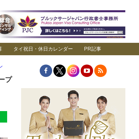
算
タイ祝日・休日カレンダー
PR記事
ン
ープ