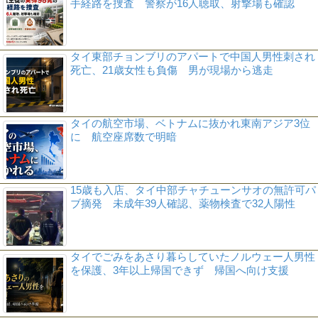
手経路を捜査 警察が16人聴取、射撃場も確認
タイ東部チョンブリのアパートで中国人男性刺され
死亡、21歳女性も負傷 男が現場から逃走
タイの航空市場、ベトナムに抜かれ東南アジア3位
に 航空座席数で明暗
15歳も入店、タイ中部チャチューンサオの無許可パ
ブ摘発 未成年39人確認、薬物検査で32人陽性
タイでごみをあさり暮らしていたノルウェー人男性
を保護、3年以上帰国できず 帰国へ向け支援