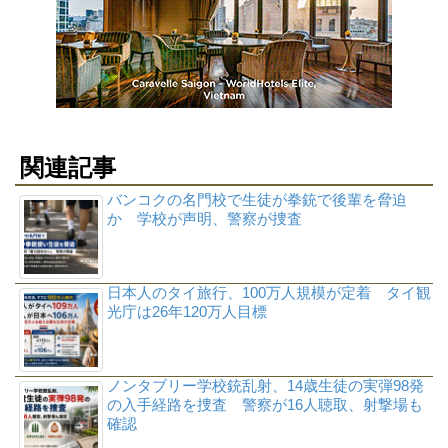
関連記事
バンコクの名門校で生徒が拳銃で後輩を脅迫
か 学校が声明、警察が捜査
日本人のタイ旅行、100万人規模が定着 タイ観
光庁は26年120万人目標
ノンタブリー学校銃乱射、14歳生徒の実弾98発
の入手経路を捜査 警察が16人聴取、射撃場も
確認