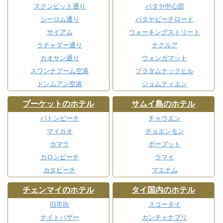
スクンビット通り
パタヤ中心部
シーロム通り
パタヤビーチロード
サイアム
ウォーキングストリート
ラチャダー通り
ナクルア
カオサン通り
ウォンガマット
スワンナプーム空港
プラタムナックヒル
ドンムアン空港
ジョムティエン
プーケットのホテル
サムイ島のホテル
パトンビーチ
チャウエン
マイカオ
チョエンモン
カマラ
ボープット
カロンビーチ
ラマイ
カタビーチ
マエナム
チェンマイのホテル
タイ国内のホテル
旧市街
スコータイ
ナイトバザー
カンチャナブリ