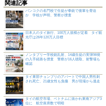
関連記事
バンコクの名門校で生徒が拳銃で後輩を脅迫
か 学校が声明、警察が捜査
日本人のタイ旅行、100万人規模が定着 タイ観
光庁は26年120万人目標
ノンタブリー学校銃乱射、14歳生徒の実弾98発
の入手経路を捜査 警察が16人聴取、射撃場も
確認
タイ東部チョンブリのアパートで中国人男性刺
され死亡、21歳女性も負傷 男が現場から逃走
タイの航空市場、ベトナムに抜かれ東南アジア3
位に 航空座席数で明暗