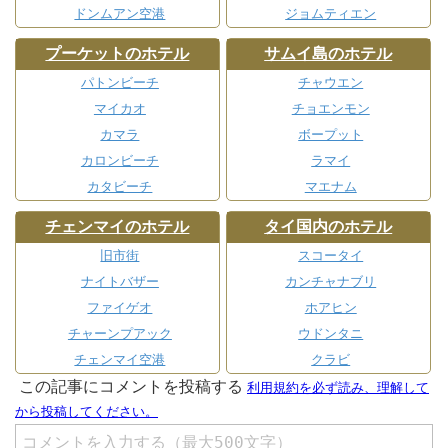
ドンムアン空港
ジョムティエン
プーケットのホテル
サムイ島のホテル
パトンビーチ
チャウエン
マイカオ
チョエンモン
カマラ
ボープット
カロンビーチ
ラマイ
カタビーチ
マエナム
チェンマイのホテル
タイ国内のホテル
旧市街
スコータイ
ナイトバザー
カンチャナブリ
ファイゲオ
ホアヒン
チャーンプアック
ウドンタニ
チェンマイ空港
クラビ