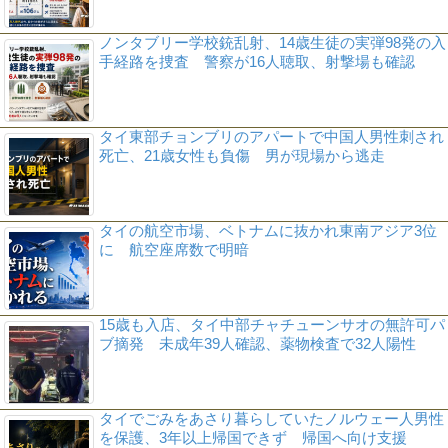
ノンタブリー学校銃乱射、14歳生徒の実弾98発の入
手経路を捜査 警察が16人聴取、射撃場も確認
タイ東部チョンブリのアパートで中国人男性刺され
死亡、21歳女性も負傷 男が現場から逃走
タイの航空市場、ベトナムに抜かれ東南アジア3位
に 航空座席数で明暗
15歳も入店、タイ中部チャチューンサオの無許可パ
ブ摘発 未成年39人確認、薬物検査で32人陽性
タイでごみをあさり暮らしていたノルウェー人男性
を保護、3年以上帰国できず 帰国へ向け支援