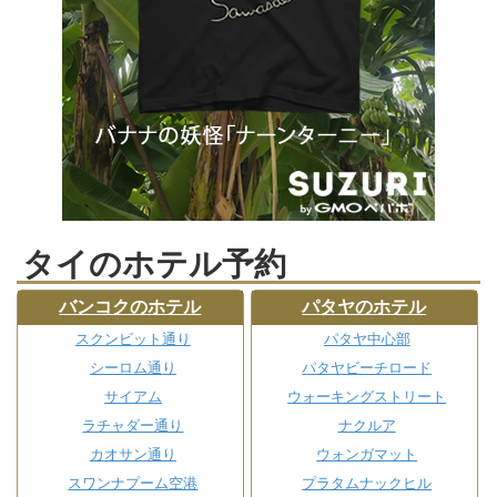
タイのホテル予約
バンコクのホテル
パタヤのホテル
スクンビット通り
パタヤ中心部
シーロム通り
パタヤビーチロード
サイアム
ウォーキングストリート
ラチャダー通り
ナクルア
カオサン通り
ウォンガマット
スワンナプーム空港
プラタムナックヒル