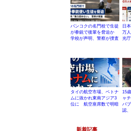
バンコクの名門校で生徒
日本
が拳銃で後輩を脅迫か
万人
学校が声明、警察が捜査
光庁
タイの航空市場、ベトナ
15
ムに抜かれ東南アジア3
ャチ
位に 航空座席数で明暗
パブ
認、
新着記事