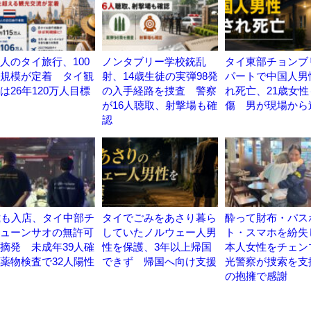
人のタイ旅行、100
ノンタブリー学校銃乱
タイ東部チョンブ
規模が定着 タイ観
射、14歳生徒の実弾98発
パートで中国人男
は26年120万人目標
の入手経路を捜査 警察
れ死亡、21歳女性
が16人聴取、射撃場も確
傷 男が現場から
認
歳も入店、タイ中部チ
タイでごみをあさり暮ら
酔って財布・パス
ューンサオの無許可
していたノルウェー人男
ト・スマホを紛失
摘発 未成年39人確
性を保護、3年以上帰国
本人女性をチェン
薬物検査で32人陽性
できず 帰国へ向け支援
光警察が捜索を支
の抱擁で感謝