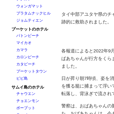
ウォンガマット
プラタムナックヒル
タイ中部アユタヤ県のチャ
ジョムティエン
跡的に救助されました。
プーケットのホテル
パトンビーチ
マイカオ
カマラ
各報道によると2022年
カロンビーチ
ばあちゃんが行方をくら
カタビーチ
ました。
プーケットタウン
日が昇り朝7時頃、姿を
ピピ島
を獲る籠に捕まって浮い
サムイ島のホテル
転落し、背泳ぎで流され
チャウエン
チョエンモン
警察は、おばあちゃんの
ボープット
た。おばあちゃんは、今