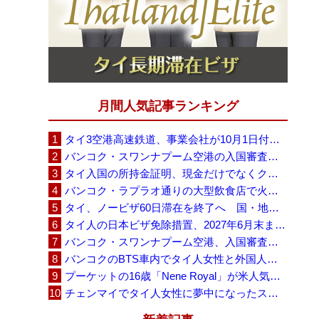
月間人気記事ランキング
タイ3空港高速鉄道、事業会社が10月1日付の契約終了を通知 「現時点での撤退決定ではない」
バンコク・スワンナプーム空港の入国審査に長蛇の列、SNSで「3～4時間待ち」との投稿が拡散
タイ入国の所持金証明、現金だけでなくクレジットカードや銀行明細も提示可能
バンコク・ラプラオ通りの大型飲食店で火災、27人死亡・多数負傷
タイ、ノービザ60日滞在を終了へ 国・地域別に30日・15日へ再編
タイ人の日本ビザ免除措置、2027年6月末まで延長 不安広がる中でひとまず安堵
バンコク・スワンナプーム空港、入国審査で2～3時間待ちの時間帯も 審査厳格化と人員不足が影響か
バンコクのBTS車内でタイ人女性と外国人学生グループが口論、騒音めぐる動画が拡散
プーケットの16歳「Nene Royal」が米人気番組で圧巻の演奏、審査員4人全員が「Yes」
チェンマイでタイ人女性に夢中になったスウェーデン人男性、全財産を失い捨てられる