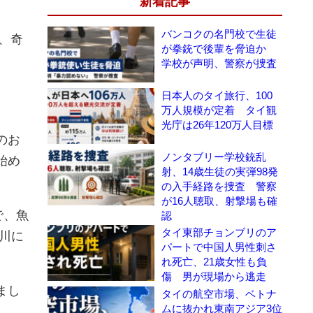
新着記事
バンコクの名門校で生徒
、奇
が拳銃で後輩を脅迫か
学校が声明、警察が捜査
日本人のタイ旅行、100
万人規模が定着 タイ観
光庁は26年120万人目標
のお
ノンタブリー学校銃乱
始め
射、14歳生徒の実弾98発
の入手経路を捜査 警察
が16人聴取、射撃場も確
で、魚
認
タイ東部チョンブリのア
川に
パートで中国人男性刺さ
れ死亡、21歳女性も負
傷 男が現場から逃走
まし
タイの航空市場、ベトナ
ムに抜かれ東南アジア3位