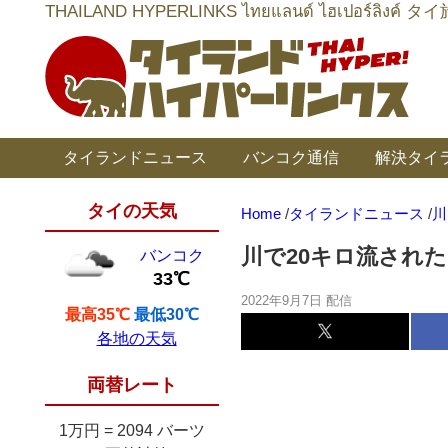
THAILAND HYPERLINKS ไทยแลนด์ ไฮเป
タイランドニュース
バンコク通信
解決タイ
タイの天気
Home
/
タイランドニュース
/
川
川で20キロ流され
バンコク
33℃
2022年9月7日 配信
最高35℃
最低30℃
各地の天気
両替レート
1万円
=
2094 バーツ