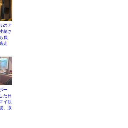
リのア
性刺さ
も負
逃走
ポー
した日
マイ観
援、涙