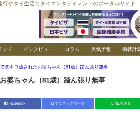
อร์ลิงค์ タイ旅行やタイ生活とタイエンタテイメントのポータルサイト
ランド
インタビュー
コラム
天気予報
両替計
で20キロ流されたお婆ちゃん（81歳）踏ん張り無事
たお婆ちゃん（81歳）踏ん張り無事
Facebook
はてなブックマーク
LINEで送る