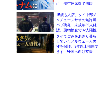
に 航空座席数で明暗
15歳も入店、タイ中部チ
ャチューンサオの無許可
パブ摘発 未成年39人確
認、薬物検査で32人陽性
タイでごみをあさり暮ら
していたノルウェー人男
性を保護、3年以上帰国で
きず 帰国へ向け支援