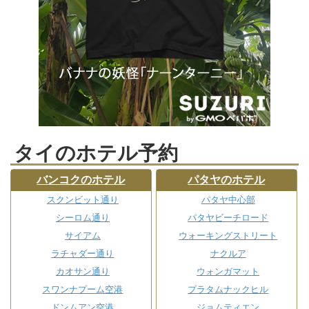
タイのホテル予約
バンコクのホテル
パタヤのホテル
スクンビット通り
パタヤ中心部
シーロム通り
パタヤビーチロード
サイアム
ウォーキングストリート
ラチャダー通り
ナクルア
カオサン通り
ウォンガマット
スワンナプーム空港
プラタムナックヒル
ドンムアン空港
ジョムティエン