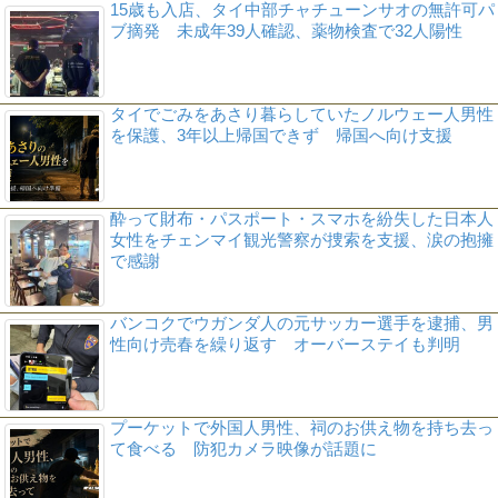
15歳も入店、タイ中部チャチューンサオの無許可パ
ブ摘発 未成年39人確認、薬物検査で32人陽性
タイでごみをあさり暮らしていたノルウェー人男性
を保護、3年以上帰国できず 帰国へ向け支援
酔って財布・パスポート・スマホを紛失した日本人
女性をチェンマイ観光警察が捜索を支援、涙の抱擁
で感謝
バンコクでウガンダ人の元サッカー選手を逮捕、男
性向け売春を繰り返す オーバーステイも判明
プーケットで外国人男性、祠のお供え物を持ち去っ
て食べる 防犯カメラ映像が話題に