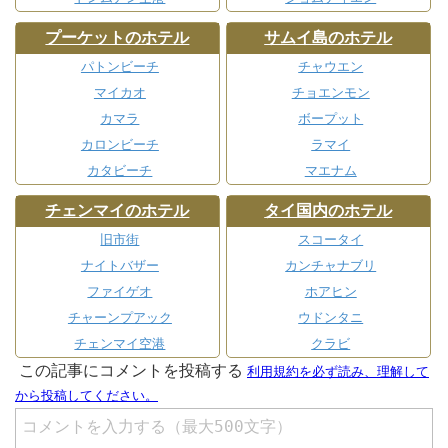
プーケットのホテル
サムイ島のホテル
パトンビーチ
チャウエン
マイカオ
チョエンモン
カマラ
ボープット
カロンビーチ
ラマイ
カタビーチ
マエナム
チェンマイのホテル
タイ国内のホテル
旧市街
スコータイ
ナイトバザー
カンチャナブリ
ファイゲオ
ホアヒン
チャーンプアック
ウドンタニ
チェンマイ空港
クラビ