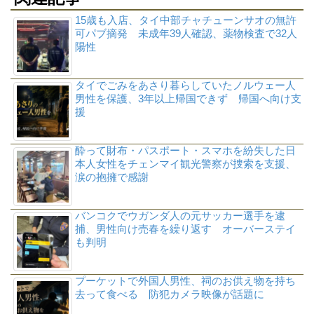
15歳も入店、タイ中部チャチューンサオの無許
可パブ摘発 未成年39人確認、薬物検査で32人
陽性
タイでごみをあさり暮らしていたノルウェー人
男性を保護、3年以上帰国できず 帰国へ向け支
援
酔って財布・パスポート・スマホを紛失した日
本人女性をチェンマイ観光警察が捜索を支援、
涙の抱擁で感謝
バンコクでウガンダ人の元サッカー選手を逮
捕、男性向け売春を繰り返す オーバーステイ
も判明
プーケットで外国人男性、祠のお供え物を持ち
去って食べる 防犯カメラ映像が話題に