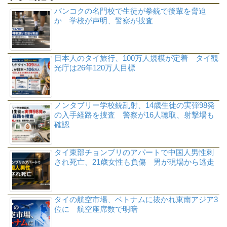
バンコクの名門校で生徒が拳銃で後輩を脅迫
か 学校が声明、警察が捜査
日本人のタイ旅行、100万人規模が定着 タイ観
光庁は26年120万人目標
ノンタブリー学校銃乱射、14歳生徒の実弾98発
の入手経路を捜査 警察が16人聴取、射撃場も
確認
タイ東部チョンブリのアパートで中国人男性刺
され死亡、21歳女性も負傷 男が現場から逃走
タイの航空市場、ベトナムに抜かれ東南アジア3
位に 航空座席数で明暗