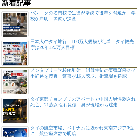
新着記事
バンコクの名門校で生徒が拳銃で後輩を脅迫か 学
校が声明、警察が捜査
日本人のタイ旅行、100万人規模が定着 タイ観光
庁は26年120万人目標
ノンタブリー学校銃乱射、14歳生徒の実弾98発の入
手経路を捜査 警察が16人聴取、射撃場も確認
タイ東部チョンブリのアパートで中国人男性刺され
死亡、21歳女性も負傷 男が現場から逃走
タイの航空市場、ベトナムに抜かれ東南アジア3位
に 航空座席数で明暗