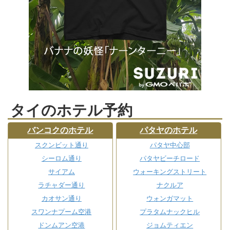
タイのホテル予約
バンコクのホテル
パタヤのホテル
スクンビット通り
パタヤ中心部
シーロム通り
パタヤビーチロード
サイアム
ウォーキングストリート
ラチャダー通り
ナクルア
カオサン通り
ウォンガマット
スワンナプーム空港
プラタムナックヒル
ドンムアン空港
ジョムティエン