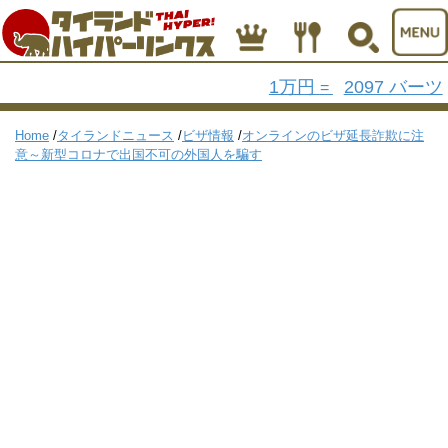
1万円
2097 バーツ
=
Home
/
タイランドニュース
/
ビザ情報
/
オンラインのビザ延長詐欺に注
意～新型コロナで出国不可の外国人を騙す