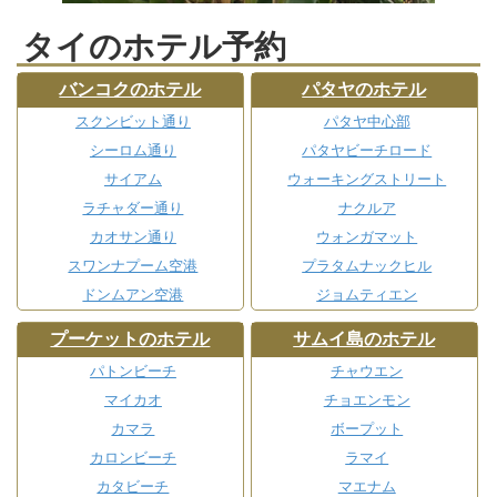
タイのホテル予約
バンコクのホテル
パタヤのホテル
スクンビット通り
パタヤ中心部
シーロム通り
パタヤビーチロード
サイアム
ウォーキングストリート
ラチャダー通り
ナクルア
カオサン通り
ウォンガマット
スワンナプーム空港
プラタムナックヒル
ドンムアン空港
ジョムティエン
プーケットのホテル
サムイ島のホテル
パトンビーチ
チャウエン
マイカオ
チョエンモン
カマラ
ボープット
カロンビーチ
ラマイ
カタビーチ
マエナム