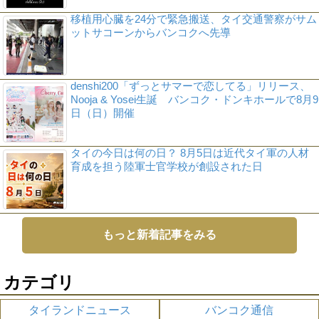
移植用心臓を24分で緊急搬送、タイ交通警察がサム
ットサコーンからバンコクへ先導
denshi200「ずっとサマーで恋してる」リリース、
Nooja & Yosei生誕 バンコク・ドンキホールで8月9
日（日）開催
タイの今日は何の日？ 8月5日は近代タイ軍の人材
育成を担う陸軍士官学校が創設された日
もっと新着記事をみる
カテゴリ
タイランドニュース
バンコク通信