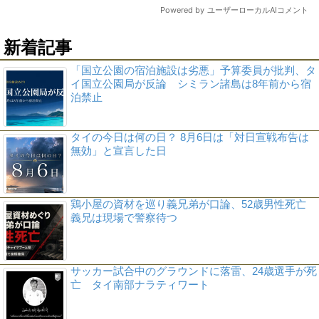
新着記事
「国立公園の宿泊施設は劣悪」予算委員が批判、タ
イ国立公園局が反論 シミラン諸島は8年前から宿
泊禁止
タイの今日は何の日？ 8月6日は「対日宣戦布告は
無効」と宣言した日
鶏小屋の資材を巡り義兄弟が口論、52歳男性死亡
義兄は現場で警察待つ
サッカー試合中のグラウンドに落雷、24歳選手が死
亡 タイ南部ナラティワート