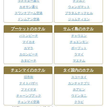
ラチャダー通り
ナクルア
カオサン通り
ウォンガマット
スワンナプーム空港
プラタムナックヒル
ドンムアン空港
ジョムティエン
プーケットのホテル
サムイ島のホテル
パトンビーチ
チャウエン
マイカオ
チョエンモン
カマラ
ボープット
カロンビーチ
ラマイ
カタビーチ
マエナム
チェンマイのホテル
タイ国内のホテル
旧市街
スコータイ
ナイトバザー
カンチャナブリ
ファイゲオ
ホアヒン
チャーンプアック
ウドンタニ
チェンマイ空港
クラビ