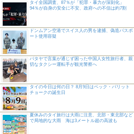
タイ全国調査、87％が「犯罪・暴力が深刻化」
94％が自身の安全に不安、政府への不信は約7割
ドンムアン空港でスイス人の男を逮捕、偽造パスポ
ート使用容疑
パタヤで言葉が通じず困った中国人女性旅行者、親
切なタクシー運転手が観光警察へ
タイの今日は何の日？ 8月9日はペック・パリット
チョークの誕生日
夏休みのタイ旅行は大雨に注意、北部・東北部など
で局地的な大雨 海は3メートル超の高波も