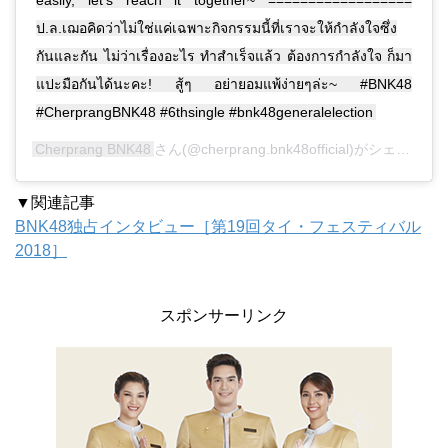
ป.ล.เฌอคิดว่าไม่ใช่แค่เฉพาะกิจกรรมนี้ที่เราจะให้กำลังใจซึ่ง
กันและกัน ไม่ว่าเรื่องอะไร ทำสำเร็จแล้ว ต้องการกำลังใจ ก็มา
แปะมือกันได้นะคะ! สู้ๆ อย่ายอมแพ้ง่ายๆล่ะ~ #BNK48
#CherprangBNK48 #6thsingle #bnk48generalelection
Cherprang BNK48
さん(@cherprang.bnk48official)がシェアした投稿 –
▼関連記事
BNK48独占インタビュー［第19回タイ・フェスティバル
2018］
スポンサーリンク