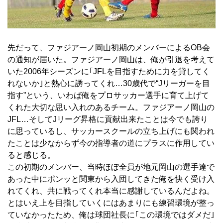
先だって、ファジアーノ岡山初期のメンバーによるOB会
の通知が届いた。ファジアーノ岡山は、俺が引退を考えて
いた2006年シーズンに｢JFLを目指すために力を貸してく
れないか｣と熱心に誘ってくれ…30歳代で“Jリーガーを目
指す”という、いわば俺をプロサッカー選手に育て上げて
くれた大切な思い入れのあるチーム。ファジアーノ岡山の
JFL…そしてJリーグ昇格に貢献出来たことは今でも誇り
に思っているし、サッカースクールの立ち上げにも関われ
たことは少なからず今の指導者の道にプラスに作用してい
ると感じる。
この初期のメンバー、当時ほぼ全員が地元岡山の選手達で
あった中にポンッと関東から入団してきた俺を快く受け入
れてくれ、共に戦ってくれ本当に感謝しているんだよね。
とはいえ上を目指していくにはあまりにも練習環境が整っ
ていなかったため、俺は球団社長に｢この環境ではダメだ｣