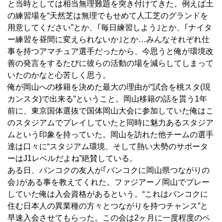
と当時としては相当無理難題を突き付けてきた。例えば土
の練習場を“天然芝は無理でもせめて人工芝のグランドを
用意してください”とか、｢毎日練習しよう｣とか、｢ナイタ
ー練習を昼間に変えられないか｣とか…みんなそれぞれ仕
事を持つアマチュア選手だったから、今思うと俺が環境改
善の発言をするたびに彼らの活動の場を減らしてしまって
いたのかなと心苦しく思う。
俺が岡山への移籍を決めた最大の理由が“試合を桃スタ(現
カンスタ)で出来る”ということ。岡山移籍の話を貰う1年
前に、東京国体選抜で国体岡山大会に参加していた俺はこ
のスタジアムでプレイしていたと同時に魅力あるスタジア
ムという印象を持っていた。岡山を訪れた他チームの選手
達は口々に“スタジアム環境、そして熱い大勢のサポータ
ーはJ1レベルだよね”絶賛している。
ある日、バンコクの友人が｢バンコクに岡山県つながりの
会｣がある事を教えてくれた。ファジアーノ岡山でプレー
していた俺は入会資格があるという。“これはバンコクに
住む日本人の異業種の方々とつながりを持つチャンス”と
早速入会させてもらった。この会は2ヶ月に一度程度のペ