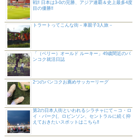
戦‼ 日本は3-0の完勝、アジア連覇＆史上最多4度
目の優勝‼
トラートってこんな街－車親子3人旅－
「（ベリー）オールド ルーキー」49歳間近のバ
ンコク就活日誌
2つのバンコクお薦めサッカーリーグ
第2の日本人街といわれるシラチャにて～コ・ロ
イ・パーク(、ロビンソン、セントラルに続く抑
えておきたいスポットはこちら‼