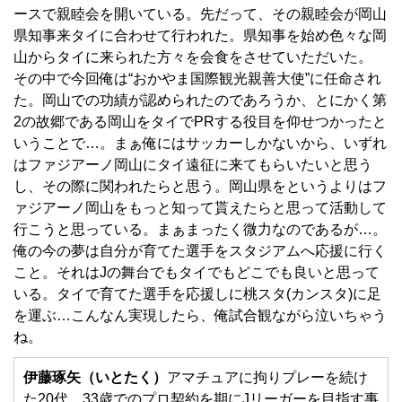
ースで親睦会を開いている。先だって、その親睦会が岡山
県知事来タイに合わせて行われた。県知事を始め色々な岡
山からタイに来られた方々を会食をさせていただいた。
その中で今回俺は“おかやま国際観光親善大使”に任命され
た。岡山での功績が認められたのであろうか、とにかく第
2の故郷である岡山をタイでPRする役目を仰せつかったと
いうことで…。まぁ俺にはサッカーしかないから、いずれ
はファジアーノ岡山にタイ遠征に来てもらいたいと思う
し、その際に関われたらと思う。岡山県をというよりはフ
ァジアーノ岡山をもっと知って貰えたらと思って活動して
行こうと思っている。まぁまったく微力なのであるが…。
俺の今の夢は自分が育てた選手をスタジアムへ応援に行く
こと。それはJの舞台でもタイでもどこでも良いと思って
いる。タイで育てた選手を応援しに桃スタ(カンスタ)に足
を運ぶ…こんなん実現したら、俺試合観ながら泣いちゃう
ね。
伊藤琢矢（いとたく）
アマチュアに拘りプレーを続け
た20代。33歳でのプロ契約を期にJリーガーを目指す事