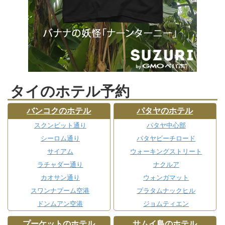
タイのホテル予約
バンコクのホテル
パタヤのホテル
スクンビット通り
パタヤ中心部
シーロム通り
パタヤビーチロード
サイアム
ウォーキングストリート
ラチャダー通り
ナクルア
カオサン通り
ウォンガマット
スワンナプーム空港
プラタムナックヒル
ドンムアン空港
ジョムティエン
プーケットのホテル
サムイ島のホテル